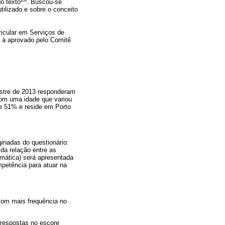
o texto
. Buscou-se
ilizado e sobre o conceito
ricular em Serviços de
 à aprovado pelo Comitê
estre de 2013 responderam
com uma idade que variou
 e 51% e reside em Porto
ginadas do questionário:
da relação entre as
emática) será apresentada
petência para atuar na
 com mais frequência no
 respostas no escore