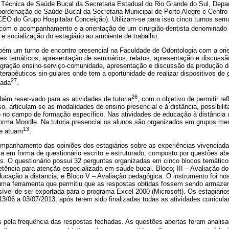
écnica de Saúde Bucal da Secretaria Estadual do Rio Grande do Sul, Dep
denação de Saúde Bucal da Secretaria Municipal de Porto Alegre e Centro 
O do Grupo Hospitalar Conceição). Utilizam-se para isso cinco turnos sem
com o acompanhamento e a orientação de um cirurgião-dentista denominado 
 e socialização do estagiário ao ambiente de trabalho.
ém um turno de encontro presencial na Faculdade de Odontologia com a ori
s temáticos, apresentação de seminários, relatos, apresentação e discussã
tegração ensino-serviço-comunidade, apresentação e discussão da produção d
 terapêuticos sin-gulares onde tem a oportunidade de realizar dispositivos de
27
iada
.
26
ém reser-vado para as atividades de tutoria
, com o objetivo de permitir r
sso, articulam-se as modalidades de ensino presencial e à distância, possibil
o no campo de formação específico. Nas atividades de educação à distância ut
orma Moodle. Na tutoria presencial os alunos são organizados em grupos me
13
e atuam
.
mpanhamento das opiniões dos estagiários sobre as experiências vivenciadas
a em forma de questionário escrito e estruturado, composto por questões ab
. O questionário possui 32 perguntas organizadas em cinco blocos temáticos:
etência para atenção especializada em saúde bucal. Bloco; III – Avaliação d
ducação a distancia; e Bloco V – Avaliação pedagógica. O instrumento foi h
uma ferramenta que permitiu que as respostas obtidas fossem sendo armaze
sível de ser exportada para o programa Excel 2000 (Microsoft). Os estagiári
 13/06 a 03/07/2013, após terem sido finalizadas todas as atividades curricula
 pela frequência das respostas fechadas. As questões abertas foram anali