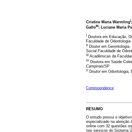
I
Cristine Maria Warmling
III
Gallo
; Luciane Maria P
I
Doutora em Educação, Doc
Faculdade de Odontologi
II
Doutor em Gerontologia, 
Social Faculdade de Odon
III
Acadêmicas da Faculda
IV
Doutora em Saúde Colet
Campinas/SP
V
Doutor em Odontologia, 
Correspondence
RESUMO
O estudo possui o objetiv
especializado na atenção à
online com 32 questões or
nos serviços do Sistema Ú