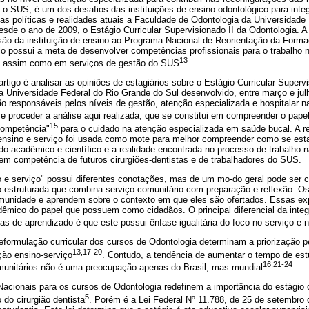
 SUS, é um dos desafios das instituições de ensino odontológico para integ
 políticas e realidades atuais a Faculdade de Odontologia da Universidade
sde o ano de 2009, o Estágio Curricular Supervisionado II da Odontologia. A
ão da instituição de ensino ao Programa Nacional de Reorientação da Form
gio possui a meta de desenvolver competências profissionais para o trabalho 
13
l, assim como em serviços de gestão do SUS
.
artigo é analisar as opiniões de estagiários sobre o Estágio Curricular Superv
a Universidade Federal do Rio Grande do Sul desenvolvido, entre março e ju
o responsáveis pelos níveis de gestão, atenção especializada e hospitalar 
e proceder a análise aqui realizada, que se constitui em compreender o pape
15
competência"
para o cuidado na atenção especializada em saúde bucal. A r
 ensino e serviço foi usada como mote para melhor compreender como se est
do acadêmico e científico e a realidade encontrada no processo de trabalho 
em competência de futuros cirurgiões-dentistas e de trabalhadores do SUS.
o e serviço" possui diferentes conotações, mas de um mo-do geral pode se
o estruturada que combina serviço comunitário com preparação e reflexão. O
munidade e aprendem sobre o contexto em que eles são ofertados. Essas ex
êmico do papel que possuem como cidadãos. O principal diferencial da inte
ias de aprendizado é que este possui ênfase igualitária do foco no serviço e 
 reformulação curricular dos cursos de Odontologia determinam a priorização 
13,17-20
ção ensino-serviço
. Contudo, a tendência de aumentar o tempo de es
16,21-24
unitários não é uma preocupação apenas do Brasil, mas mundial
.
 Nacionais para os cursos de Odontologia redefinem a importância do estágio 
5
do cirurgião dentista
. Porém é a Lei Federal Nº 11.788, de 25 de setembro