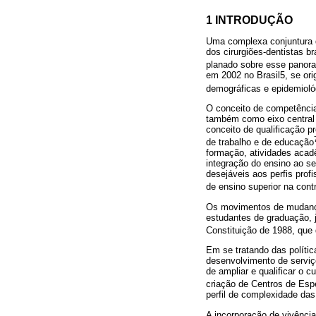
1 INTRODUÇÃO
Uma complexa conjuntura 
dos cirurgiões-dentistas b
planado sobre esse panor
em 2002 no Brasil5, se or
demográficas e epidemiológ
O conceito de competência
também como eixo central
conceito de qualificação p
de trabalho e de educação
formação, atividades aca
integração do ensino ao s
desejáveis aos perfis profi
de ensino superior na cont
Os movimentos de mudança 
estudantes de graduação,
Constituição de 1988, que
Em se tratando das polític
desenvolvimento de serviç
de ampliar e qualificar o 
criação de Centros de Esp
perfil de complexidade das
A incorporação de vivência