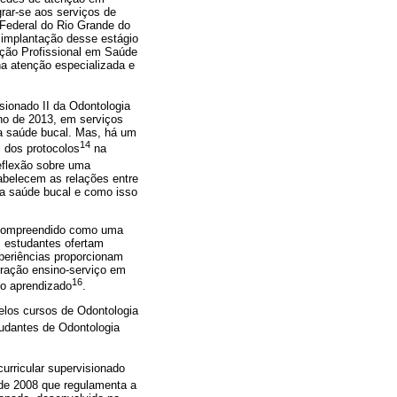
rar-se aos serviços de
 Federal do Rio Grande do
 implantação desse estágio
ação Profissional em Saúde
na atenção especializada e
isionado II da Odontologia
lho de 2013, em serviços
na saúde bucal. Mas, há um
14
l dos protocolos
na
eflexão sobre uma
abelecem as relações entre
na saúde bucal e como isso
r compreendido como uma
s estudantes ofertam
periências proporcionam
gração ensino-serviço em
16
no aprendizado
.
pelos cursos de Odontologia
tudantes de Odontologia
curricular supervisionado
 de 2008 que regulamenta a