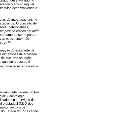
ionado, desenvolvido no
ntando o ensino regular
rricular, desenvolvendo o
cias de integração ensino-
stagiários. O conceito de
nsões (heterogêneas)
uma pessoa coloca em açã
o
era como prescrito para a
vas e, portanto, não
15
dora"
.
ormação do estudante de
as dimensões da atividade
o do que uma situação
te quando a pessoa é
tas dimensões articulam o
Universidade
Federal do Rio
o de Odontologia.
lizados nos serviços de
pal e estadual (CEO dos
sgoto, Serviço de
o do Estado do Rio Grande