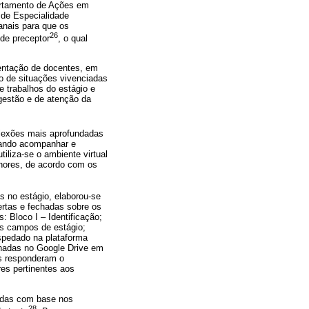
artamento de Ações em
de Especialidade
anais para que os
26
de preceptor
, o qual
entação de docentes, em
o de situações vivenciadas
e trabalhos do estágio e
 gestão e de atenção da
eflexões mais aprofundadas
itando acompanhar e
iliza-se o ambiente virtual
nores, de acordo com os
 no estágio, elaborou-se
ertas e fechadas sobre os
 Bloco I – Identificação;
os campos de estágio;
ospedado na plataforma
nadas no Google Drive em
os responderam o
res pertinentes aos
sadas com base nos
28