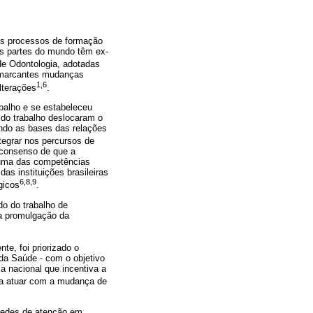
os processos de formação
sas partes do mundo têm ex-
 de Odontologia, adotadas
s marcantes mudanças
1,6
lterações
.
balho e se estabeleceu
do trabalho deslocaram o
vando as bases das relações
ntegrar nos percursos de
 consenso de que a
 uma das competências
das instituições brasileiras
6,8,9
gicos
.
o do trabalho de
a promulgação da
te, foi priorizado o
da Saúde - com o objetivo
ca nacional que incentiva a
ara atuar com a mudança de
 redes de atenção em