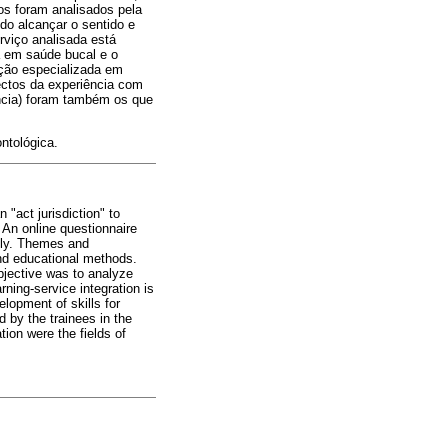
os foram analisados pela
do alcançar o sentido e
rviço analisada está
a em saúde bucal e o
ção especializada em
ectos da experiência com
ância) foram também os que
ntológica.
 "act jurisdiction" to
 An online questionnaire
usly. Themes and
and educational methods.
bjective was to analyze
ning-service integration is
elopment of skills for
d by the trainees in the
tion were the fields of