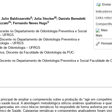
Enviar 
Indicadore
II
III
Links rela
; Julio Baldisserotto
; Julia Stocker
; Daniele Benedetti
IV
V
ezzato
; Fernando Neves Hugo
Compartilh
Mais
ente no Departamento de Odontologia Preventiva e Social
a – UFRGS
Mais
Docente no Departamento de Odontologia Preventiva e
tologia – UFRGS
Permali
de de Odontologia – UFRGS
iva, Docente da Faculdade de Odontologia da PUC-
Docente no Departamento de Odontologia Preventiva e Social Faculdade de
o principal de ampliar a compreensão sobre a produção do "agir em competênc
 saúde bucal. A abordagem metodológica utilizou análises qualitativas e quan
ganizadas em cinco blocos temáticos foi respondido de forma anônima por es
nico de Saúde. Categorias temáticas e componentes analisadores foram sist