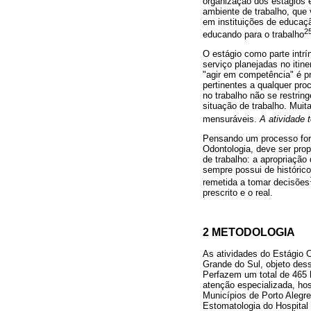
organização dos estágios e
ambiente de trabalho, que 
em instituições de educaçã
2
educando para o trabalho
O estágio como parte intrí
serviço planejadas no itin
"agir em competência" é pr
pertinentes a qualquer pr
no trabalho não se restrin
situação de trabalho. Muit
mensuráveis.
A atividade 
Pensando um processo form
Odontologia, deve ser pro
de trabalho: a apropriação
sempre possui de históric
remetida a tomar decisões
prescrito e o real.
2 METODOLOGIA
As atividades do Estágio 
Grande do Sul, objeto des
Perfazem um total de 465 
atenção especializada, hos
Municípios de Porto Alegr
Estomatologia do Hospital