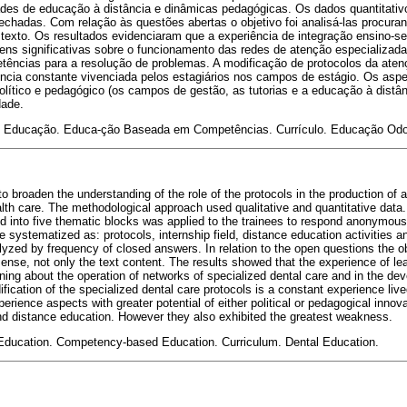
ades de educação à distância e dinâmicas pedagógicas. Os dados quantitativ
echadas. Com relação às questões abertas o objetivo foi analisá-las procuran
exto. Os resultados evidenciaram que a experiência de integração ensino-se
ens significativas sobre o funcionamento das redes de atenção especializad
ências para a resolução de problemas. A modificação de protocolos da aten
ncia constante vivenciada pelos estagiários nos campos de estágio. Os asp
político e pedagógico (os campos de gestão, as tutorias e a educação à dist
dade.
 Educação. Educa-ção Baseada em Competências. Currículo. Educação Odo
o broaden the understanding of the role of the protocols in the production of an
alth care. The methodological approach used qualitative and quantitative data.
ed into five thematic blocks was applied to the trainees to respond anonymo
systematized as: protocols, internship field, distance education activities 
lyzed by frequency of closed answers. In relation to the open questions the o
nse, not only the text content. The results showed that the experience of lear
ning about the operation of networks of specialized dental care and in the dev
ication of the specialized dental care protocols is a constant experience live
perience aspects with greater potential of either political or pedagogical innova
 distance education. However they also exhibited the greatest weakness.
 Education. Competency-based Education. Curriculum. Dental Education.