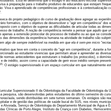
studantis. Esta lei determina que o estágio é ato educativo escolar supervis
visa à preparação para o trabalho produtivo de educandos que estejam freque
o. Visa o aprendizado de competências profissionais e à contextualização cu
5
.
nseca do projeto pedagógico do curso de graduação deve agregar as experiên
erário formativo, com o objetivo de desenvolver o "agir em competência" dos e
oposto com o objetivo de superar as dificuldades de articular todas as dime
ocesso de trabalho. A noção de competência remete a pensar que
aquilo que 
ge apenas a extensão protocolar do processo de trabalho ou ao que se consid
as das dimensões da experiência humana na atividade de trabalho são subjeti
tem algo de sempre indefinível na medida em que ela é sem-pre micro "recria
ativo que leve em conta o conceito do "agir em competência", durante a f
porcionado ao estudante vivencias que permitam atuar e apreender as divers
 de normas antecedentes que estruturam o trabalho (os protocolos), o domíni
o e de inédito, assim como a capacidade de gerir esse inédito sempre presen
15
. O estágio supervisionado é um espaço curricular em que naturalmente es
Curricular Supervisionado II da Odontologia da Faculdade de Odontologia da 
sa pesquisa, são desenvolvidas pelos estudantes do último semestre do curs
horas/aula, sendo distribuídas em sete turnos semanais. Os estágios são rea
pitalar e de gestão das políticas de saúde bucal do SUS, nos níveis munici
e e Alvorada, Serviço de Odontologia do Departamento Municipal de Água e E
 das Clínicas de Porto Alegre, Instituto da Criança com Diabetes, Hemocentr