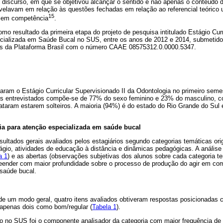
 discurso, em que se objetivou alcançar o sentido e não apenas o conteúdo d
elavam em relação às questões fechadas em relação ao referencial teórico ut
15
r em competência
.
omo resultado da primeira etapa do projeto de pesquisa intitulado Estágio Cur
cializada em Saúde Bucal no SUS, entre os anos de 2012 e 2014, submetido
s da Plataforma Brasil com o número CAAE 08575312.0.0000.5347.
saram o Estágio Curricular Supervisionado II da Odontologia no primeiro sem
 dos entrevistados compõe-se de 77% do sexo feminino e 23% do masculino, 
lataram estarem solteiros. A maioria (94%) é do estado do Rio Grande do Sul
ia para atenção especializada em saúde bucal
ultados gerais avaliados pelos estagiários segundo categorias temáticas ori
gio, atividades de educação à distância e dinâmicas pedagógicas. A análise 
a 1
) e as abertas (observações subjetivas dos alunos sobre cada categoria t
reender com maior profundidade sobre o processo de produção do agir em com
saúde bucal.
 de um modo geral, quatro itens avaliados obtiveram respostas posicionadas
apenas dois como bom/regular (
Tabela 1
).
ho no SUS foi o componente analisador da categoria com maior frequência de