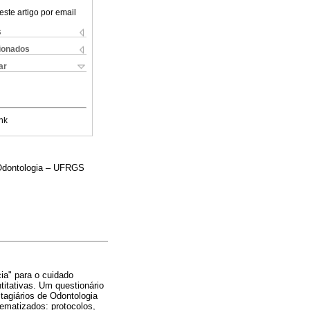
este artigo por email
s
cionados
ar
nk
 Odontologia – UFRGS
ia" para o cuidado
titativas. Um questionário
tagiários de Odontologia
ematizados: protocolos,