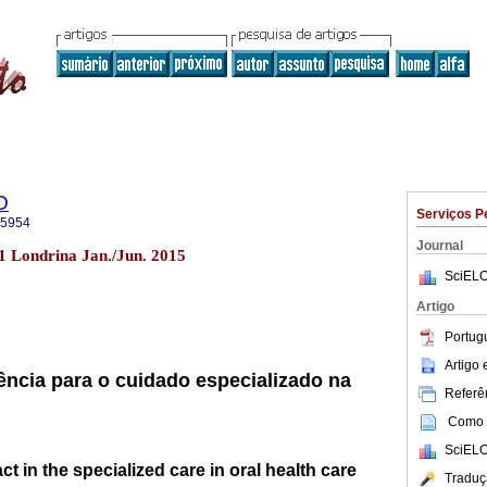
O
Serviços P
-5954
Journal
1 Londrina Jan./Jun. 2015
SciELO
Artigo
Portug
Artigo
ncia para o cuidado especializado na
Referên
Como c
SciELO
t in the specialized care in oral health care
Traduç