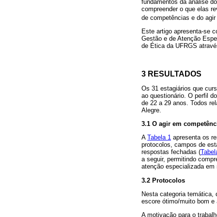
fundamentos da análise do
compreender o que elas rev
de competências e do agi
Este artigo apresenta-se c
Gestão e de Atenção Espe
de Ética da UFRGS atravé
3 RESULTADOS
Os 31 estagiários que cur
ao questionário. O perfil
de 22 a 29 anos. Todos re
Alegre.
3.1 O agir em competênc
A
Tabela 1
apresenta os res
protocolos, campos de está
respostas fechadas (
Tabel
a seguir, permitindo comp
atenção especializada em 
3.2 Protocolos
Nesta categoria temática,
escore ótimo/muito bom e 
A motivação para o trabal