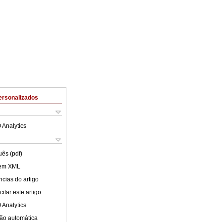
ersonalizados
 Analytics
uês (pdf)
 em XML
cias do artigo
itar este artigo
 Analytics
ão automática