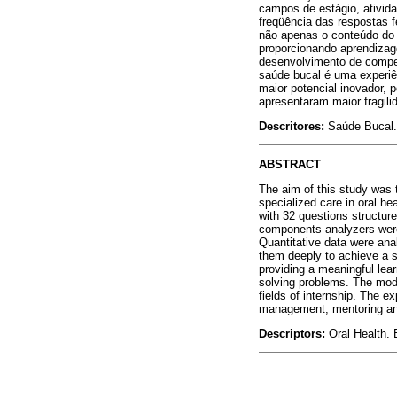
campos de estágio, ativid
freqüência das respostas f
não apenas o conteúdo do t
proporcionando aprendizag
desenvolvimento de compet
saúde bucal é uma experiê
maior potencial inovador, 
apresentaram maior fragili
Descritores:
Saúde Bucal.
ABSTRACT
The aim of this study was t
specialized care in oral he
with 32 questions structur
components analyzers were 
Quantitative data were ana
them deeply to achieve a se
providing a meaningful lear
solving problems. The modif
fields of internship. The ex
management, mentoring and
Descriptors:
Oral Health.