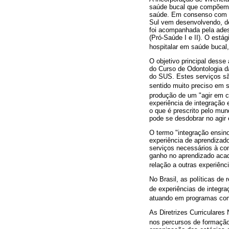
saúde bucal que compõem o
saúde. Em consenso com as
Sul vem desenvolvendo, de
foi acompanhada pela ades
(Pró-Saúde I e II). O está
hospitalar em saúde buca
O objetivo principal desse 
do Curso de Odontologia d
do SUS. Estes serviços sã
sentido muito preciso em s
produção de um "agir em 
experiência de integração
o que é prescrito pelo mun
pode se desdobrar no agir 
O termo "integração ensin
experiência de aprendizad
serviços necessários à co
ganho no aprendizado acad
relação a outras experiênc
No Brasil, as políticas de
de experiências de integra
atuando em programas com
As Diretrizes Curriculares
nos percursos de formação 