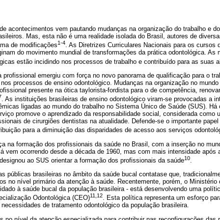
de acontecimentos vem pautando mudanças na organização do trabalho e d
rasileiros. Mas, esta não é uma realidade isolada do Brasil, autores de diver
1-4
ama de modificações
. As Diretrizes Curriculares Nacionais para os cursos
iginam do movimento mundial de transformações da prática odontológica. A
icas estão incidindo nos processos de trabalho e contribuído para as suas a
 profissional emergiu com força no novo panorama de qualificação para o tra
 nos processos de ensino odontológico. Mudanças na organização no mundo 
rofissional presente na ótica taylorista-fordista para o de competência, reno
7
. As instituições brasileiras de ensino odontológico viram-se provocadas a i
dêmicas ligadas ao mundo do trabalho no Sistema Único de Saúde (SUS). Há
erviço promove o aprendizado da responsabilidade social, considerada como
ssionais de cirurgiões dentistas na atualidade. Defende-se o importante papel 
ribuição para a diminuição das disparidades de acesso aos serviços odontoló
na formação dos profissionais da saúde no Brasil, com a inserção no mund
 já vem ocorrendo desde a década de 1960, mas com mais intensidade após 
10
 designou ao SUS orientar a formação dos profissionais da saúde
.
as públicas brasileiras no âmbito da saúde bucal contatase que, tradicionalmen
os no nível primário da atenção à saúde. Recentemente, porém, o Ministério 
cuidado à saúde bucal da população brasileira - está desenvolvendo uma políti
11,12
ecialização Odontológica (CEO)
. Esta política representa um esforço p
 necessidades de tratamento odontológico da população brasileira.
s no nível da atenção especializada para contribuir nas reconfigurações das