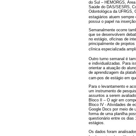
do Sul – HEMORGS, Área T
Saúde do DAS/SESRS, Coor
Odontológica da UFRGS, CE
estagiários atuem sempre 
possui o papel na inserção
Semanalmente ocorre tamb
que se desenvolvem debate
no estágio, oficinas de in
principalmente de projetos
clínica especializada ampl
Outro turno semanal é tamb
e individualizadas. Para i
orientar a atuação do alun
de aprendizagem da plataf
cam-pos de estágio em qu
Para o levantamento e aco
um instrumento de pesquis
assuntos a serem avaliados
Bloco II – O agir em comp
Bloco IV - Atividades de e
Google Docs por meio de 
forma de uma planilha pos
questionário entre os dias
estágios.
Os dados foram analisados