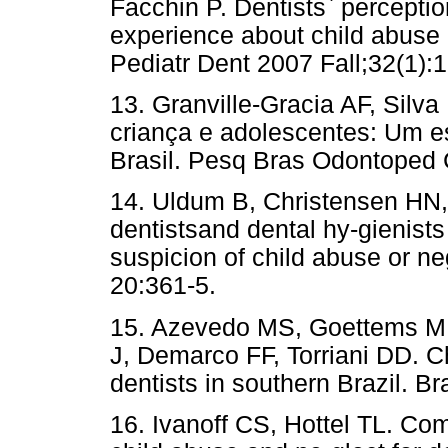
Facchin P. Dentists` perceptio
experience about child abuse a
Pediatr Dent 2007 Fall;32(1):
13. Granville-Gracia AF, Silv
criança e adolescentes: Um 
Brasil. Pesq Bras Odontoped C
14. Uldum B, Christensen HN,
dentistsand dental hy-gienist
suspicion of child abuse or ne
20:361-5.
15. Azevedo MS, Goettems ML
J, Demarco FF, Torriani DD. C
dentists in southern Brazil. B
16. Ivanoff CS, Hottel TL. Co