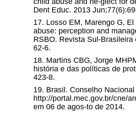
child abuse and ne-glect for d
Dent Educ. 2013 Jun;77(6):69
17. Losso EM, Marengo G, El S
abuse: perception and managem
RSBO. Revista Sul-Brasileira 
62-6.
18. Martins CBG, Jorge MHPM.
história e das políticas de pr
423-8.
19. Brasil. Conselho Naciona
http://portal.mec.gov.br/cne/
em 06 de agos-to de 2014.