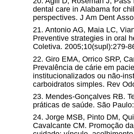
20. Agili D, Roseman J, Pass 
dental care in Alabama for chi
perspectives. J Am Dent Assoc
21. Antonio AG, Maia LC, Via
Preventive strategies in oral
Coletiva. 2005;10(supl):279-8
22. Giro EMA, Orrico SRP, C
Prevalência de cárie em paci
institucionalizados ou não-in
carboidratos simples. Rev O
23. Mendes-Gonçalves RB. Tec
práticas de saúde. São Paulo:
24. Jorge MSB, Pinto DM, Qu
Cavalcante CM. Promoção da 
cuidado: vínculo, acolhimento