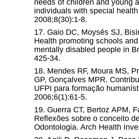
needs of children and young ad
individuals with special heal
2008;8(30):1-8.
17. Gaio DC, Moysés SJ, Bisi
Health promoting schools and t
mentally disabled people in Br
425-34.
18. Mendes RF, Moura MS, Pr
GP, Gonçalves MPR. Contribu
UFPI para formação humanísti
2006;6(1):61-5.
19. Guerra CT, Bertoz APM, 
Reflexões sobre o conceito 
Odontologia. Arch Health Inves