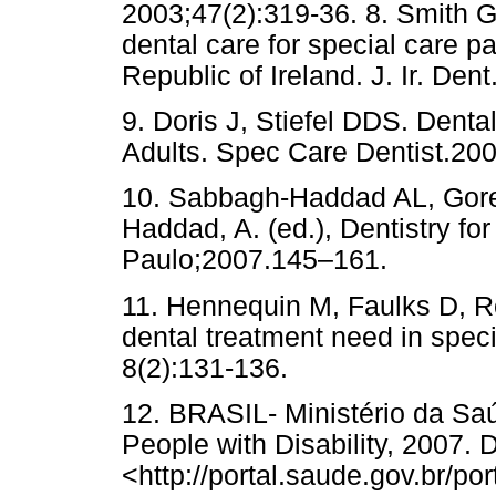
2003;47(2):319-36. 8. Smith G
dental care for special care pat
Republic of Ireland. J. Ir. Den
9. Doris J, Stiefel DDS. Denta
Adults. Spec Care Dentist.200
10. Sabbagh-Haddad AL, Gore 
Haddad, A. (ed.), Dentistry fo
Paulo;2007.145–161.
11. Hennequin M, Faulks D, Ro
dental treatment need in speci
8(2):131-136.
12. BRASIL- Ministério da Saú
People with Disability, 2007. 
<http://portal.saude.gov.br/po