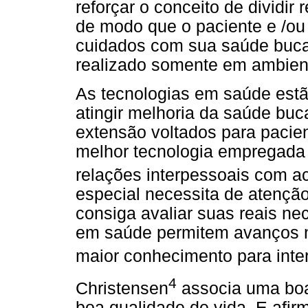
reforçar o conceito de dividir
de modo que o paciente e /o
cuidados com sua saúde buca
realizado somente em ambient
As tecnologias em saúde estã
atingir melhoria da saúde buc
extensão voltados para pacie
melhor tecnologia empregada é
relações interpessoais com a
especial necessita de atençã
consiga avaliar suas reais n
em saúde permitem avanços 
maior conhecimento para inter
4
Christensen
associa uma boa
boa qualidade de vida. E afi