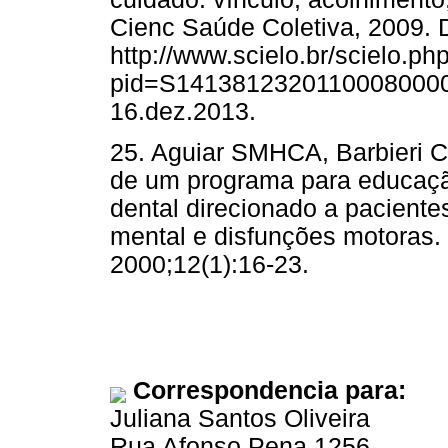
Cienc Saúde Coletiva, 2009. 
http://www.scielo.br/scielo.ph
pid=S141381232011000800005&
16.dez.2013.
25. Aguiar SMHCA, Barbieri C
de um programa para educaçã
dental direcionado a paciente
mental e disfunções motoras. 
2000;12(1):16-23.
Correspondencia para:
Juliana Santos Oliveira
Rua Afonso Pena 1256