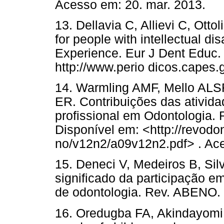
Acesso em: 20. mar. 2013.
13. Dellavia C, Allievi C, Otto
for people with intellectual dis
Experience. Eur J Dent Educ.
http://www.perio dicos.capes
14. Warmling AMF, Mello ALS
ER. Contribuições das ativi
profissional em Odontologia.
Disponível em: <http://revodo
no/v12n2/a09v12n2.pdf> . Ac
15. Deneci V, Medeiros B, Silv
significado da participação e
de odontologia. Rev. ABENO. 
16. Oredugba FA, Akindayomi Y