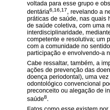
voltada para esse grupo e obs
6,16,17
dentária
, revelando a 
práticas de saúde, nas quais 
de saúde coletiva, com uma r
interdisciplinaridade, median
competente e resolutiva; um pr
com a comunidade no sentido 
participação e envolvendo-a n
Cabe ressaltar, também, a im
ações de prevenção das doenç
doença periodontal), uma vez
odontológico convencional pod
preconceito ou alegação de in
8
saúde
.
Fatos como esse existem por 