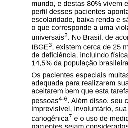
mundo, e destas 80% vivem 
perfil desses pacientes apon
escolaridade, baixa renda e 
o que corresponde a uma viol
2
universais
. No Brasil, de a
3
IBGE
, existem cerca de 25 
de deficiência, incluindo físi
14,5% da população brasileira
Os pacientes especiais muit
adequada para realizarem sua
aceitarem bem que esta tarefa
4-6
pessoas
. Além disso, seu
imprevisível, involuntário, su
7
cariogênica
e o uso de medi
pacientes sejam considerados 