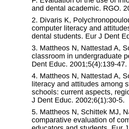
P. Evaluation of the use of in
and dental academic. RGO.
2. Divaris K, Polychronopoulo
computer literacy and attitud
dental students. Eur J Dent E
3. Mattheos N, Nattestad A, Sc
classroom in undergraduate per
Dent Educ. 2001;5(4):139-47.
4. Mattheos N, Nattestad A, S
literacy and attitudes among 
schools: current aspects, regi
J Dent Educ. 2002;6(1):30-5.
5. Mattheos N, Schittek MJ, N
comparative evaluation of com
educators and students. Eur J