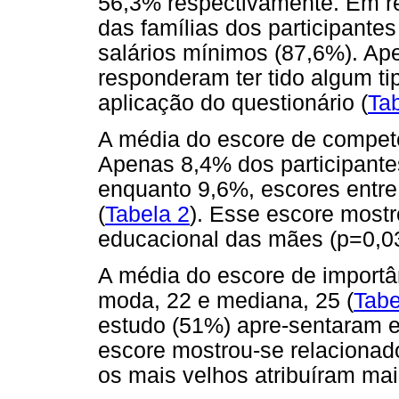
56,3% respectivamente. Em re
das famílias dos participante
salários mínimos (87,6%). A
responderam ter tido algum tip
aplicação do questionário (
Ta
A média do escore de competên
Apenas 8,4% dos participante
enquanto 9,6%, escores entre
(
Tabela 2
). Esse escore most
educacional das mães (p=0,03
A média do escore de importânc
moda, 22 e mediana, 25 (
Tabe
estudo (51%) apre-sentaram e
escore mostrou-se relacionad
os mais velhos atribuíram mai