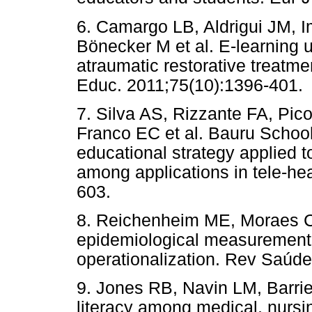
6. Camargo LB, Aldrigui JM,
Bönecker M et al. E-learning u
atraumatic restorative treatmen
Educ. 2011;75(10):1396-401.
7. Silva AS, Rizzante FA, Pi
Franco EC et al. Bauru School
educational strategy applied 
among applications in tele-hea
603.
8. Reichenheim ME, Moraes CL
epidemiological measurement t
operationalization. Rev Saúde
9. Jones RB, Navin LM, Barrie
literacy among medical, nursin