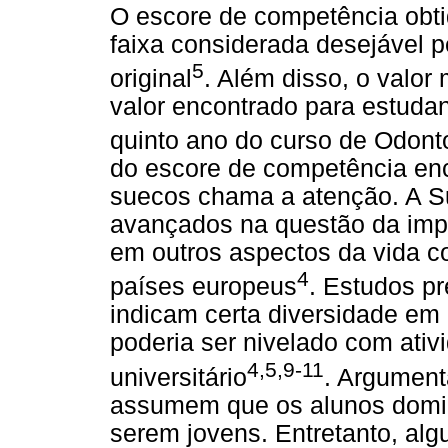
O escore de competência obti
faixa considerada desejável p
5
original
. Além disso, o valor 
valor encontrado para estudan
quinto ano do curso de Odonto
do escore de competência enco
suecos chama a atenção. A Su
avançados na questão da imp
em outros aspectos da vida 
4
países europeus
. Estudos p
indicam certa diversidade em
poderia ser nivelado com ativ
4,5,9-11
universitário
. Argument
assumem que os alunos domin
serem jovens. Entretanto, al