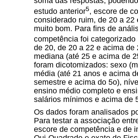
soma das respostas, podendo 
5
estudo anterior
, escore de c
considerado ruim, de 20 a 22 
muito bom. Para fins de anális
competência foi categorizado
de 20, de 20 a 22 e acima de 
mediana (até 25 e acima de 2
foram dicotomizados: sexo (ma
média (até 21 anos e acima d
semestre e acima do 5o), níve
ensino médio completo e ensin
salários mínimos e acima de 5
Os dados foram analisados por
Para testar a associação entr
escore de competência e de im
Qui-Quadrado e exato de Fisc