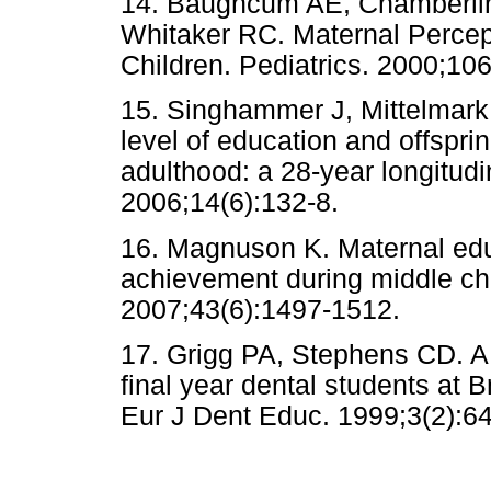
14. Baughcum AE, Chamberli
Whitaker RC. Maternal Percep
Children. Pediatrics. 2000;106
15. Singhammer J, Mittelmark
level of education and offspri
adulthood: a 28-year longitudi
2006;14(6):132-8.
16. Magnuson K. Maternal edu
achievement during middle ch
2007;43(6):1497-1512.
17. Grigg PA, Stephens CD. A s
final year dental students at B
Eur J Dent Educ. 1999;3(2):6