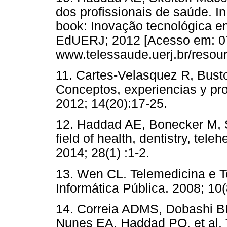
dos profissionais de saúde. In
book: Inovação tecnológica e
EdUERJ; 2012 [Acesso em: 07/
www.telessaude.uerj.br/resour
11. Cartes-Velasquez R, Busto
Conceptos, experiencias y pr
2012; 14(20):17-25.
12. Haddad AE, Bonecker M, 
field of health, dentistry, tele
2014; 28(1) :1-2.
13. Wen CL. Telemedicina e T
Informática Pública. 2008; 10(
14. Correia ADMS, Dobashi 
Nunes EA, Haddad PO, et al.