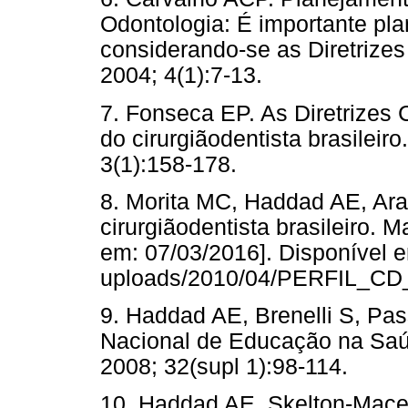
Odontologia: É importante pl
considerando-se as Diretrize
2004; 4(1):7-13.
7. Fonseca EP. As Diretrizes 
do cirurgiãodentista brasileir
3(1):158-178.
8. Morita MC, Haddad AE, Araú
cirurgiãodentista brasileiro. 
em: 07/03/2016]. Disponível em
uploads/2010/04/PERFIL_CD
9. Haddad AE, Brenelli S, Pas
Nacional de Educação na Saú
2008; 32(supl 1):98-114.
10. Haddad AE, Skelton-Mace