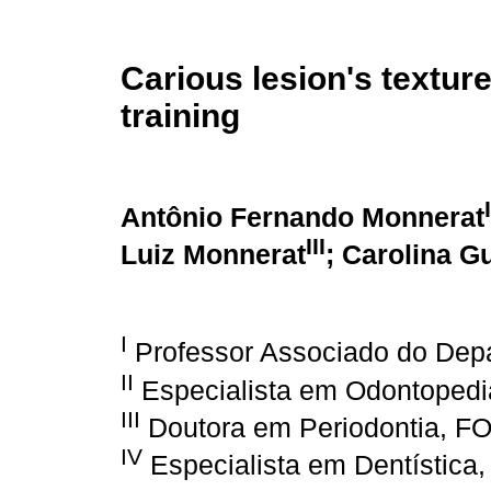
Carious lesion's texture
training
I
Antônio Fernando Monnerat
III
Luiz Monnerat
;
Carolina G
I
Professor Associado do Dep
II
Especialista em Odontopedi
III
Doutora em Periodontia, F
IV
Especialista em Dentística