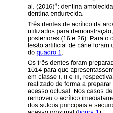
9
al. (2016)
: dentina amolecida
dentina endurecida.
Três dentes de acrílico da a
utilizados para demonstração,
posteriores (16 e 26). Para 
lesão artificial de cárie fora
do
quadro 1
.
Os três dentes foram prepara
1014 para que apresentassem 
em classe I, II e III, respect
realizado de forma a prepara
acesso oclusal. Nos casos de 
removeu o acrílico imediatame
dos sulcos principais e secun
acesso proximal (
figura 1
).