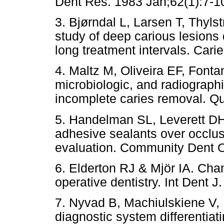
Dent Res. 1983 Jan;62(1):7-1
3. Bjørndal L, Larsen T, Thylst
study of deep carious lesions
long treatment intervals. Cari
4. Maltz M, Oliveira EF, Fontan
microbiologic, and radiographi
incomplete caries removal. Qu
5. Handelman SL, Leverett D
adhesive sealants over occlus
evaluation. Community Dent O
6. Elderton RJ & Mjör IA. Cha
operative dentistry. Int Dent J
7. Nyvad B, Machiulskiene V, 
diagnostic system differentiat