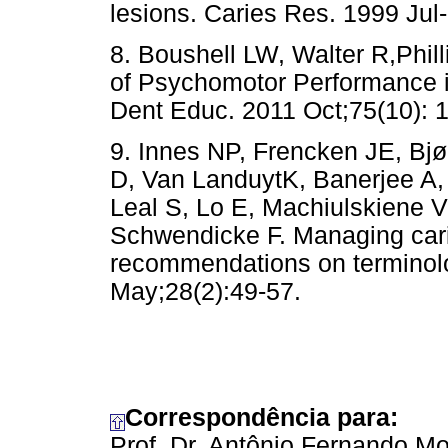
lesions. Caries Res. 1999 Jul
8. Boushell LW, Walter R,Phill
of Psychomotor Performance in
Dent Educ. 2011 Oct;75(10): 
9. Innes NP, Frencken JE, Bjø
D, Van LanduytK, Banerjee A
Leal S, Lo E, Machiulskiene V
Schwendicke F. Managing car
recommendations on terminol
May;28(2):49-57.
Correspondência para:
Prof. Dr. Antônio Fernando M