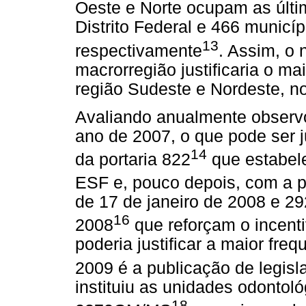
Oeste e Norte ocupam as últi
Distrito Federal e 466 municí
13
respectivamente
. Assim, o
macrorregião justificaria o m
região Sudeste e Nordeste, no
Avaliando anualmente observ
ano de 2007, o que pode ser j
14
da portaria 822
que estabele
ESF e, pouco depois, com a 
de 17 de janeiro de 2008 e 
16
2008
que reforçam o incenti
poderia justificar a maior fre
2009 é a publicação de legis
instituiu as unidades odontol
18