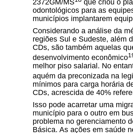
2372GM/MS
que criou o pl
odontológicos para as equipe
municípios implantarem equi
Considerando a análise da mé
regiões Sul e Sudeste, além 
CDs, são também
aquelas qu
1
desenvolvimento econômico
melhor piso salarial. No entan
aquém da preconizada na legi
mínimos para carga horária d
CDs, acrescida de 40% referen
Isso pode acarretar uma migr
município para o outro em bus
problema no gerenciamento d
Básica. As ações em saúde ne