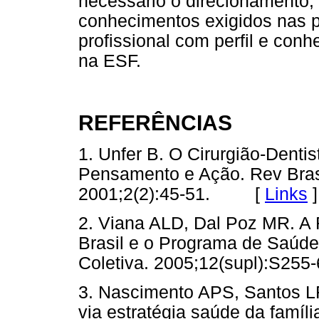
necessário o direcionamento,
conhecimentos exigidos nas p
profissional com perfil e con
na ESF.
REFERÊNCIAS
1. Unfer B. O Cirurgião-Denti
Pensamento e Ação. Rev Bras
2001;2(2):45-51. [
Links
]
2. Viana ALD, Dal Poz MR. A
Brasil e o Programa de Saúde
Coletiva. 2005;12(supl):S255-
3. Nascimento APS, Santos LF
via estratégia saúde da famí