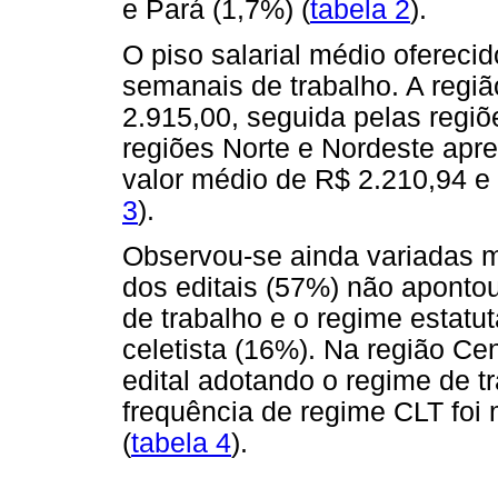
e Pará (1,7%) (
tabela 2
).
O piso salarial médio ofereci
semanais de trabalho. A regiã
2.915,00, seguida pelas regi
regiões Norte e Nordeste apr
valor médio de R$ 2.210,94 e
3
).
Observou-se ainda variadas m
dos editais (57%) não aponto
de trabalho e o regime estatu
celetista (16%). Na região C
edital adotando o regime de tr
frequência de regime CLT foi 
(
tabela 4
).