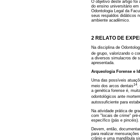
O objetivo deste artigo fo
do ensino universitário em
Odontologia Legal da Facu
seus respaldos didáticos n
ambiente acadêmico.
2 RELATO DE EXPE
Na disciplina de Odontolo
de grupo, valorizando o co
a diversos simulacros de s
apresentada.
Arqueologia Forense e Id
Uma das possíveis atuações
14
meio dos arcos dentais
.
a genética forense é, mui
odontológicos ante morte
autossuficiente para estab
Na atividade prática de 
com "locais de crime" pré-
específico (pás e pincéis).
Devem, então, documentar 
para realizar mensurações 
crânio e uma mandíbula si