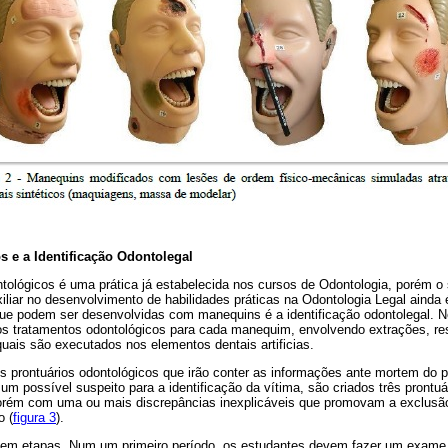
 e a Identificação Odontolegal
ológicos é uma prática já estabelecida nos cursos de Odontologia, porém o
iliar no desenvolvimento de habilidades práticas na Odontologia Legal ainda
ue podem ser desenvolvidas com manequins é a identificação odontolegal. N
os tratamentos odontológicos para cada manequim, envolvendo extrações, re
uais são executados nos elementos dentais artificias.
s prontuários odontológicos que irão conter as informações ante mortem do p
um possível suspeito para a identificação da vítima, são criados três prontu
porém com uma ou mais discrepâncias inexplicáveis que promovam a exclusã
o (
figura 3
).
e em etapas. Num um primeiro período, os estudantes devem fazer um exam