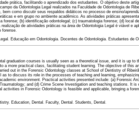
dade prática, facilitando o aprendizado dos estudantes. O objetivo deste arti
o campo da Odontologia Legal realizados na Faculdade de Odontologia de Ribe
bem como discutir seus respaldos didáticos no processo de ensino/aprendi
práticas e em grupo no ambiente acadêmico. As atividades práticas apresenta
 forense; (b) identificação odontolegal; (c) traumatologia forense; (d) local 
 realização de atividades práticas na área de Odontologia Legal é viável e ap
o forense.
 Legal. Educação em Odontologia. Docentes de Odontologia. Estudantes de O
al graduation courses is usually seen as a theoretical issue, and it is up to t
to a more practical class, facilitating student learning. The objective of this 
 carried out in the Forensic Odontology classes at School of Dentistry of Ribeir
as to discuss its role in the processes of teaching and learning, emphasizing
 academic environment. Practical activities presented include: (a) Forensic Ar
c Traumatology; and (d) Crime Scene Investigation and teaching stations. It is
 activities in Forensic Odontology is feasible and applicable, bringing a fore
istry. Education, Dental. Faculty, Dental. Students, Dental.