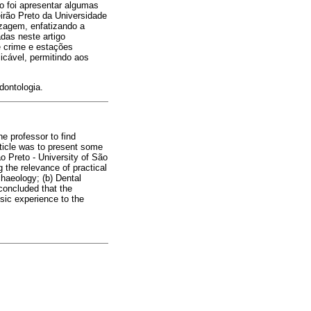
go foi apresentar algumas
irão Preto da Universidade
zagem, enfatizando a
das neste artigo
de crime e estações
licável, permitindo aos
dontologia.
he professor to find
article was to present some
ão Preto - University of São
 the relevance of practical
chaeology; (b) Dental
 concluded that the
nsic experience to the