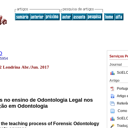
O
Serviços P
-5954
Journal
2 Londrina Abr./Jun. 2017
SciELO
Artigo
Portug
Artigo
as no ensino de Odontologia Legal nos
Referên
ção em Odontologia
Como c
SciELO
 in the teaching process of Forensic Odontology
Traduç