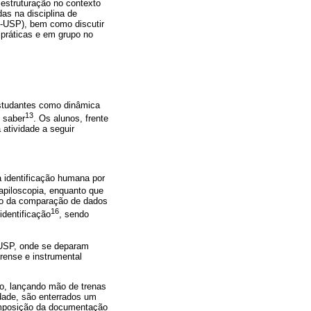
 estruturação no contexto
as na disciplina de
P-USP), bem como discutir
 práticas e em grupo no
estudantes como dinâmica
13
o saber
. Os alunos, frente
 atividade a seguir
a identificação humana por
papiloscopia, enquanto que
eio da comparação de dados
16
dentificação
, sendo
-USP, onde se deparam
rense e instrumental
do, lançando mão de trenas
idade, são enterrados um
composição da documentação