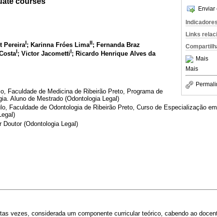
uate courses
Enviar 
Indicadore
Links rela
I
II
t Pereira
; Karinna Fróes Lima
; Fernanda Braz
Compartilh
I
I
 Costa
; Victor Jacometti
; Ricardo Henrique Alves da
Mais
Mais
Permali
o, Faculdade de Medicina de Ribeirão Preto, Programa de
a. Aluno de Mestrado (Odontologia Legal)
o, Faculdade de Odontologia de Ribeirão Preto, Curso de Especialização em
Legal)
r Doutor (Odontologia Legal)
itas vezes, considerada um componente curricular teórico, cabendo ao docent