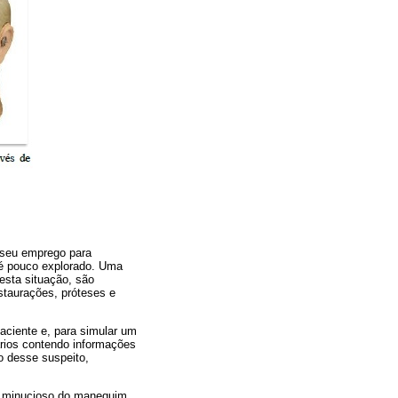
 seu emprego para
 é pouco explorado. Uma
esta situação, são
staurações, próteses e
aciente e, para simular um
ários contendo informações
o desse suspeito,
e minucioso do manequim