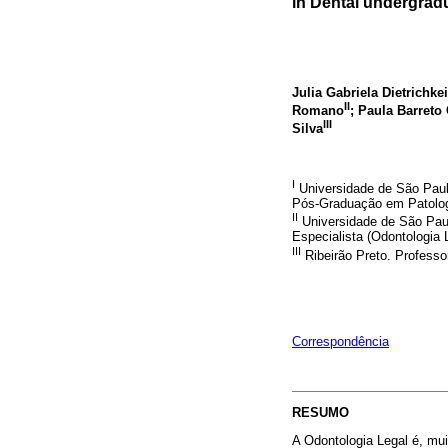
in Dental undergrad
Julia Gabriela Dietrichkei
II
Romano
; Paula Barreto
III
Silva
I
Universidade de São Paul
Pós-Graduação em Patologi
II
Universidade de São Paul
Especialista (Odontologia 
III
Ribeirão Preto. Professo
Correspondência
RESUMO
A Odontologia Legal é, mu