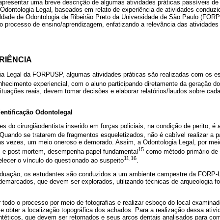
i apresentar uma breve descrição de algumas atividades práticas passíveis de
 Odontologia Legal, baseados em relato de experiência de atividades conduzid
ldade de Odontologia de Ribeirão Preto da Universidade de São Paulo (FOR
o processo de ensino/aprendizagem, enfatizando a relevância das atividades
RIÊNCIA
gia Legal da FORPUSP, algumas atividades práticas são realizadas com os 
nhecimento experiencial, com o aluno participando diretamente da geração d
ituações reais, devem tomar decisões e elaborar relatórios/laudos sobre cada
entificação Odontolegal
 do cirurgiãodentista inserido em forças policiais, na condição de perito, é 
 Quando se tratarem de fragmentos esqueletizados, não é cabível realizar a 
tas vezes, um meio oneroso e demorado. Assim, a Odontologia Legal, por m
15
m e post mortem, desempenha papel fundamental
como método primário de i
11,16
elecer o vínculo do questionado ao suspeito
.
graduação, os estudantes são conduzidos a um ambiente campestre da FORP
demarcados, que devem ser explorados, utilizando técnicas de arqueologia fo
todo o processo por meio de fotografias e realizar esboço do local examina
e obter a localização topográfica dos achados. Para a realização dessa ativ
ntéticos, que devem ser retornados e seus arcos dentais analisados para 