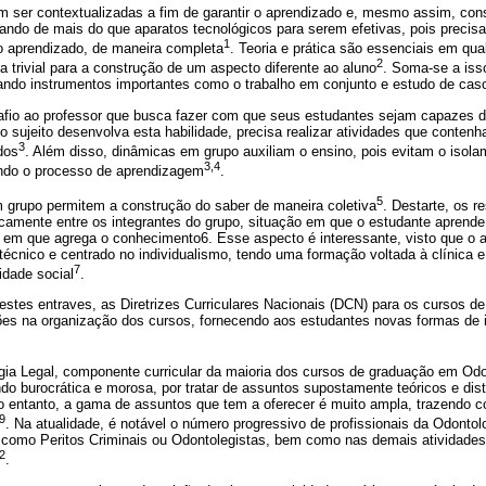
em ser contextualizadas a fim de garantir o aprendizado e, mesmo assim, c
tando de mais do que aparatos tecnológicos para serem efetivas, pois preci
1
, o aprendizado, de maneira completa
. Teoria e prática são essenciais em qu
2
a trivial para a construção de um aspecto diferente ao aluno
. Soma-se a isso
izando instrumentos importantes como o trabalho em conjunto e estudo de caso
fio ao professor que busca fazer com que seus estudantes sejam capazes de
o sujeito desenvolva esta habilidade, precisa realizar atividades que conten
3
dos
. Além disso, dinâmicas em grupo auxiliam o ensino, pois evitam o isola
3,4
ando o processo de aprendizagem
.
5
m grupo permitem a construção do saber de maneira coletiva
. Destarte, os r
amente entre os integrantes do grupo, situação em que o estudante aprende a
m que agrega o conhecimento6. Esse aspecto é interessante, visto que o a
técnico e centrado no individualismo, tendo uma formação voltada à clínica 
7
idade social
.
stes entraves, as Diretrizes Curriculares Nacionais (DCN) para os cursos de
es na organização dos cursos, fornecendo aos estudantes novas formas de i
ia Legal, componente curricular da maioria dos cursos de graduação em Odont
o burocrática e morosa, por tratar de assuntos supostamente teóricos e dist
No entanto, a gama de assuntos que tem a oferecer é muito ampla, trazendo c
9
. Na atualidade, é notável o número progressivo de profissionais da Odonto
s, como Peritos Criminais ou Odontolegistas, bem como nas demais atividades
2
.