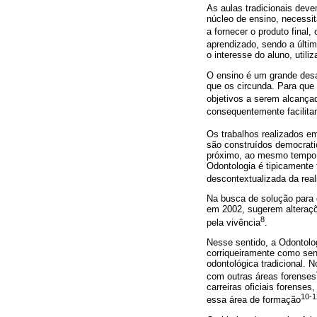
As aulas tradicionais dev
núcleo de ensino, necessi
a fornecer o produto final
aprendizado, sendo a últim
o interesse do aluno, util
O ensino é um grande desa
que os circunda. Para que 
objetivos a serem alcança
consequentemente facilit
Os trabalhos realizados e
são construídos democratic
próximo, ao mesmo tempo e
Odontologia é tipicamente 
descontextualizada da real
Na busca de solução para e
em 2002, sugerem alteraçõ
8
pela vivência
.
Nesse sentido, a Odontolog
corriqueiramente como send
odontológica tradicional. 
com outras áreas forenses
carreiras oficiais forense
10-1
essa área de formação