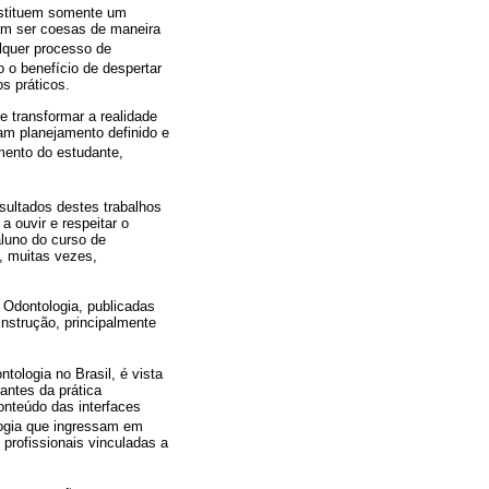
onstituem somente um
sam ser coesas de maneira
alquer processo de
 o benefício de despertar
s práticos.
 transformar a realidade
ham planejamento definido e
mento do estudante,
esultados destes trabalhos
 ouvir e respeitar o
luno do curso de
e, muitas vezes,
 Odontologia, publicadas
nstrução, principalmente
ologia no Brasil, é vista
antes da prática
onteúdo das interfaces
logia que ingressam em
 profissionais vinculadas a