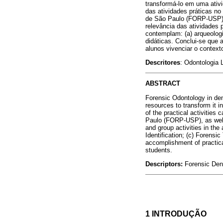
transformá-lo em uma ativi
das atividades práticas n
de São Paulo (FORP-USP), 
relevância das atividades 
contemplam: (a) arqueologia
didáticas. Conclui-se que a
alunos vivenciar o context
Descritores
: Odontologia
ABSTRACT
Forensic Odontology in dent
resources to transform it in
of the practical activities
Paulo (FORP-USP), as well 
and group activities in the
Identification; (c) Forensi
accomplishment of practical
students.
Descriptors:
Forensic Dent
1 INTRODUÇÃO