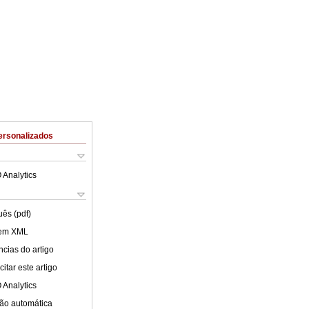
ersonalizados
 Analytics
uês (pdf)
 em XML
cias do artigo
itar este artigo
 Analytics
ão automática