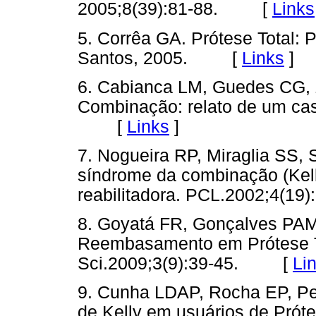
2005;8(39):81-88. [
Links
5. Corrêa GA. Prótese Total:
Santos, 2005. [
Links
]
6. Cabianca LM, Guedes CG, 
Combinação: relato de um cas
[
Links
]
7. Nogueira RP, Miraglia SS,
síndrome da combinação (Kell
reabilitadora. PCL.2002;4(
8. Goyatá FR, Gonçalves PA
Reembasamento em Prótese To
Sci.2009;3(9):39-45. [
Li
9. Cunha LDAP, Rocha EP, Pel
de Kelly em usuários de Prót