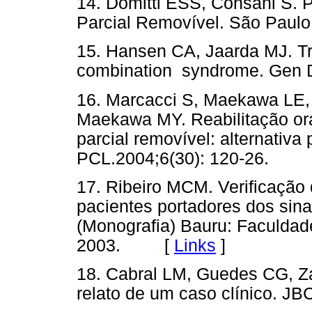
14. Domitti ESS, Consani S. P
Parcial Removível. São Pau
15. Hansen CA, Jaarda MJ. Tre
combination syndrome. Gen
16. Marcacci S, Maekawa LE,
Maekawa MY. Reabilitação oral
parcial removível: alternativ
PCL.2004;6(30): 120-26.
17. Ribeiro MCM. Verificação 
pacientes portadores dos sin
(Monografia) Bauru: Faculda
2003. [
Links
]
18. Cabral LM, Guedes CG, Z
relato de um caso clínico.