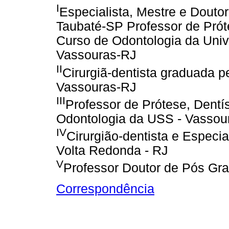
I
Especialista, Mestre e Douto
Taubaté-SP Professor de Próte
Curso de Odontologia da Uni
Vassouras-RJ
II
Cirurgiã-dentista graduada 
Vassouras-RJ
III
Professor de Prótese, Dentís
Odontologia da USS - Vassou
IV
Cirurgião-dentista e Especia
Volta Redonda - RJ
V
Professor Doutor de Pós Gr
Correspondência