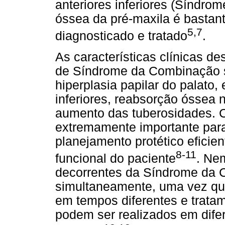
anteriores inferiores (Síndro
óssea da pré-maxila é bastan
5,7
diagnosticado e tratado
.
As características clínicas 
de Síndrome da Combinação s
hiperplasia papilar do palato,
inferiores, reabsorção óssea 
aumento das tuberosidades. C
extremamente importante para 
planejamento protético eficien
8-11
funcional do paciente
. Ne
decorrentes da Síndrome da
simultaneamente, uma vez que
em tempos diferentes e tratam
podem ser realizados em dife