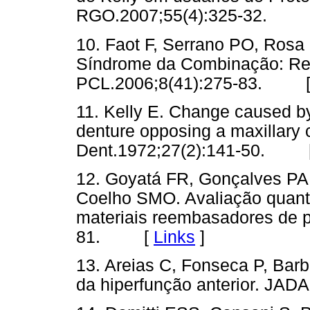
RGO.2007;55(4):325-32.
10. Faot F, Serrano PO, Ros
Síndrome da Combinação: Revi
PCL.2006;8(41):275-83. 
11. Kelly E. Change caused by
denture opposing a maxillary 
Dent.1972;27(2):141-50. 
12. Goyatá FR, Gonçalves PAM
Coelho SMO. Avaliação quanti
materiais reembasadores de pr
81. [
Links
]
13. Areias C, Fonseca P, Barb
da hiperfunção anterior. JA