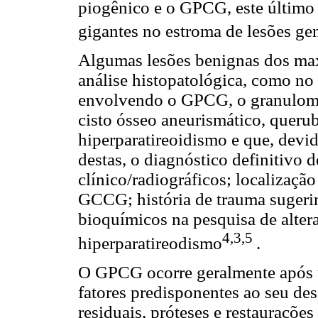
piogênico e o GPCG, este último 
gigantes no estroma de lesões ge
Algumas lesões benignas dos maxi
análise histopatológica, como no 
envolvendo o GPCG, o granuloma
cisto ósseo aneurismático, quer
hiperparatireoidismo e que, devi
destas, o diagnóstico definitivo 
clínico/radiográficos; localizaç
GCCG; história de trauma sugeri
bioquímicos na pesquisa de alte
4,3,5
hiperparatireodismo
.
O GPCG ocorre geralmente após u
fatores predisponentes ao seu de
residuais, próteses e restaurações