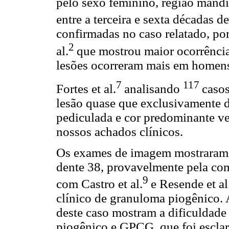
pelo sexo feminino, região mandib
entre a terceira e sexta décadas d
confirmadas no caso relatado, po
2
al.
que mostrou maior ocorrênci
lesões ocorreram mais em homen
7
117
Fortes et al.
analisando
caso
lesão quase que exclusivamente d
pediculada e cor predominante v
nossos achados clínicos.
Os exames de imagem mostraram á
dente 38, provavelmente pela co
9
com Castro et al.
e Resende et al
clínico de granuloma piogênico. A
deste caso mostram a dificuldade
piogênico e GPCG, que foi esclar