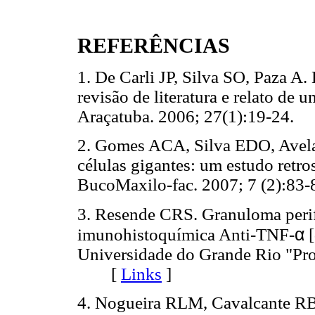
REFERÊNCIAS
1. De Carli JP, Silva SO, Paza A. 
revisão de literatura e relato de
Araçatuba. 2006; 27(1):19-2
2. Gomes ACA, Silva EDO, Avela
células gigantes: um estudo retr
BucoMaxilo-fac. 2007; 7 (2):
3. Resende CRS. Granuloma perifé
α
imunohistoquímica Anti-TNF-
[
Universidade do Grande Rio "Pro
[
Links
]
4. Nogueira RLM, Cavalcante R