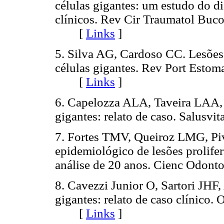
células gigantes: um estudo do d
clínicos. Rev Cir Traumatol Buco
[
Links
]
5. Silva AG, Cardoso CC. Lesões
células gigantes. Rev Port Estom
[
Links
]
6. Capelozza ALA, Taveira LAA, P
gigantes: relato de caso. Salus
7. Fortes TMV, Queiroz LMG, Pi
epidemiológico de lesões prolife
análise de 20 anos. Cienc Odon
8. Cavezzi Junior O, Sartori JHF,
gigantes: relato de caso clínico.
[
Links
]