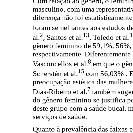
Com relação ao gênero, o feminin
masculino, com uma representati
diferença não foi estatisticament
foram semelhantes aos estudos de 
2
13
al.
, Santos et al.
, Toledo et al.
gênero feminino de 59,1%, 56%,
respectivamente. Diferentemente 
8
Vasconcellos et al.
em que o gên
15
Scherstén et al.
com 56,03% . E
preocupação estética das mulher
7
Dias-Ribeiro et al.
também suger
do gênero feminino se justifica 
deste grupo com a saúde bucal, 
serviços de saúde.
Quanto à prevalência das faixas e