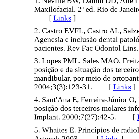
1. Neville BW, Damm DD, Allen 
Maxilofacial. 2ª ed. Rio de Jane
[
Links
]
2. Castro EVFL, Castro AL, Sal
Agenesia e inclusão dental patoló
pacientes. Rev Fac Odontol Li
3. Lopes PML, Sales MAO, Freitas
posição e da situação dos tercei
mandibular, por meio de ortopant
2004;3(3):123-31. [
Links
]
4. Sant'Ana E, Ferreira-Júnior O
posição dos terceiros molares inf
Implant. 2000;7(27):42-5. [
5. Whaites E. Princípios de radio
Artmed; 2003. [
Links
]