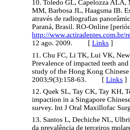
10. Toledo GL, Capelozza ALA, M
MM, Barbosa JL, Haagsma IB. Est
através de radiografias panorâmic
Paraná, Brasil. RO-Online [periód
http://www.actiradentes.com.br/
12 ago. 2009. [
Links
]
11. Chu FC, Li TK, Lui VK, Ne
Prevalence of impacted teeth and 
study of the Hong Kong Chinese
2003;9(3):158-63. [
Links
]
12. Quek SL, Tay CK, Tay KH, To
impaction in a Singapore Chinese
survey. Int J Oral Maxillofac 
13. Santos L, Dechiche NL, Ulbri
da prevalência de terceiros molare