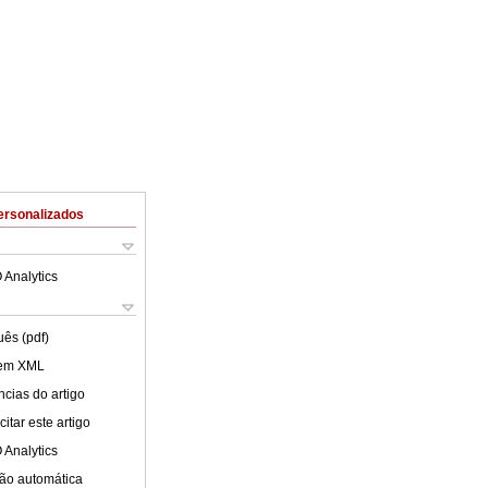
ersonalizados
 Analytics
uês (pdf)
 em XML
cias do artigo
itar este artigo
 Analytics
ão automática