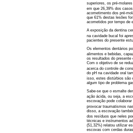
superiores, os pré-molare
em que 26,39% dos casos 
acometimento dos pré-mola
que 61% destas lesões for
acometidos por tempo de e
A exposição da dentina cer
na cavidade bucal foi apre
pacientes do presente est
Os elementos dentários po
alimentos e bebidas, capaz
os resultados do presente
Com o objetivo de se reduz
acerca do controle de con
do pH na cavidade oral tam
isso, estes distúrbios s
algum tipo de problema gast
Sabe-se que o esmalte den
ação ácida, ou seja, a esc
escovação pode colaborar p
provocar traumatismos nas 
disso, a escovação também
dos resíduos que neles pod
técnicas e instrumentos a
(51,32%) relatou utilizar
escovas com cerdas duras 