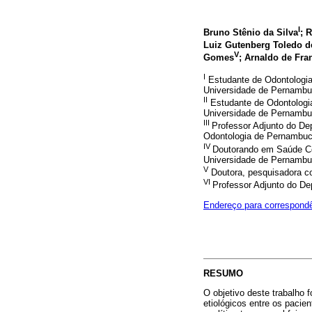
I
Bruno Stênio da Silva
; 
Luiz Gutenberg Toledo d
V
Gomes
; Arnaldo de Fra
I
Estudante de Odontologia
Universidade de Pernambuc
II
Estudante de Odontologi
Universidade de Pernambuc
III
Professor Adjunto do De
Odontologia de Pernambuc
IV
Doutorando em Saúde Co
Universidade de Pernambuc
V
Doutora, pesquisadora c
VI
Professor Adjunto do De
Endereço para correspond
RESUMO
O objetivo deste trabalho 
etiológicos entre os pac