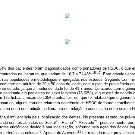
,14% dos pacientes foram diagnosticados como portadores de HSDC, o que e
15-17
ontrados na literatura, que variam de 16,7 a 71,43%
. Esta grande varia
as nas populações e metodologias empregadas nos estudos. Segundo Cummi
picamente em adultos de 20 a 50 anos de idade, com o pico de prevalência en
te estudo, já que a média de idade foi de 41,7 anos. De acordo com o gêner
de dentinária em pacientes do sexo feminino (78,62%), o que está de acordo c
m 125 fichas clínicas de 1354 prontuários, em que foi relatado que o gênero f
rapartida, alguns estudos relataram ocorrência de HSDC de forma semelhan
a uma certa contradição na literatura em relação à associação entre sexo e 
nária é influenciada pela localização dos dentes. No presente estudo, os pré
15
27
21
rando com os achados de Sobral
, Palma
, Azevedo
, possivelmente, por
tores etiológicos devido à sua localização, sofrendo pela ação dos ácidos in
3
21
interferências oclusais
. Apesar de Azevedo
ter relatado maior prevalênci