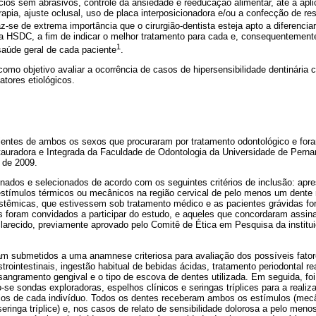
cios sem abrasivos, controle da ansiedade e reeducação alimentar, até a apl
erapia, ajuste oclusal, uso de placa interposicionadora e/ou a confecção de re
az-se de extrema importância que o cirurgião-dentista esteja apto a diferenci
da HSDC, a fim de indicar o melhor tratamento para cada e, consequentement
1
 saúde geral de cada paciente
.
como objetivo avaliar a ocorrência de casos de hipersensibilidade dentinária 
atores etiológicos.
entes de ambos os sexos que procuraram por tratamento odontológico e fo
stauradora e Integrada da Faculdade de Odontologia da Universidade de Pe
 de 2009.
nados e selecionados de acordo com os seguintes critérios de inclusão: apr
 estímulos térmicos ou mecânicos na região cervical de pelo menos um dente
têmicas, que estivessem sob tratamento médico e as pacientes grávidas fo
s foram convidados a participar do estudo, e aqueles que concordaram assi
larecido, previamente aprovado pelo Comitê de Ética em Pesquisa da institui
ram submetidos a uma anamnese criteriosa para avaliação dos possíveis fato
rointestinais, ingestão habitual de bebidas ácidas, tratamento periodontal r
sangramento gengival e o tipo de escova de dentes utilizada. Em seguida, fo
do-se sondas exploradoras, espelhos clínicos e seringas tríplices para a reali
ios de cada indivíduo. Todos os dentes receberam ambos os estímulos (mec
seringa tríplice) e, nos casos de relato de sensibilidade dolorosa a pelo men