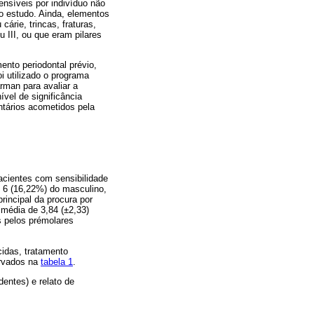
ensíveis por indivíduo não
do estudo. Ainda, elementos
árie, trincas, fraturas,
u III, ou que eram pilares
ento periodontal prévio,
i utilizado o programa
rman para avaliar a
vel de significância
ntários acometidos pela
acientes com sensibilidade
e 6 (16,22%) do masculino,
rincipal da procura por
média de 3,84 (±2,33)
s pelos prémolares
cidas, tratamento
ervados na
tabela 1
.
entes) e relato de