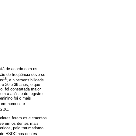
stá de acordo com os
ção de freqüência deve-se
18
ns
, a hipersensibilidade
tre 30 e 39 anos, o que
o, foi constatada maior
om a análise do registro
eminino foi o mais
te em homens e
HSDC.
-molares foram os elementos
 serem os dentes mais
geridos, pelo traumatismo
a de HSDC nos dentes