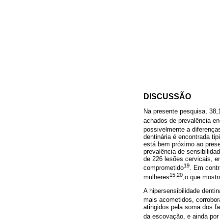
DISCUSSÃO
Na presente pesquisa, 38
achados de prevalência enc
possivelmente a diferenç
dentinária é encontrada ti
está bem próximo ao presen
prevalência de sensibilida
de 226 lesões cervicais, e
19
comprometido
. Em cont
15,20
mulheres
,o que mostr
A hipersensibilidade denti
mais acometidos, corrobo
atingidos pela soma dos fa
da escovação, e ainda por 