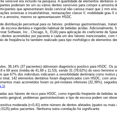
nte sensível era incluído na pesquisa. A quantidade de elementos dentários s
ticipantes poderiam ter um ou vários dentes sensíveis para compor a amostra 
rticipantes que apresentaram lesão cervical não cariosa maior que 1 mm e/ou c
ações extensas e insatisfatórias, restaurações classe V, mobilidade grau II o
am a amostra, mesmo se apresentassem HSDC.
e distribuição percentual para os fatores: problemas gastrointestinais, tratam
 de escova dentária e ingestão habitual de bebidas ácidas. Adicionalmente, fo
stat Software, Inc., Chicago, IL, EUA) para aplicação do coeficiente de Spea
e dentes acometidos por paciente e cada um dos fatores mencionados, com ní
lo de freqüência foi também realizado para tipo morfológico de elementos de
dos, 38,14% (37 pacientes) obtiveram diagnóstico positivo para HSDC. Os p
18 e 69 anos (média de 41,68 ± 11,53), sendo 31 (78,62%) do sexo feminino 
s que 67% dos indivíduos indicaram a sensibilidade dentinária como motivo p
No total, 142 elementos dentários foram diagnosticados com HSDC, com uma 
lementos mais acometidos foram os pré-molares inferiores (32,39%), seguido
a 1
).
nadas aos fatores de risco para HSDC, como ingestão freqüente de bebidas á
amento gengival, problemas gastrointestinais e tipo de escova podem ser obs
positiva moderada (r=0,41) entre número de dentes afetados (quatro ou mais d
0125) pelos pacientes. Nenhuma outra correlação foi significante.