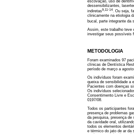
escovação, uso de dentifrí
dessensibilizantes, lasert
9,11-14
indiretas
. Ou seja, f
clinicamente na etiologia 
bucal, parte integrante da
Assim, este trabalho teve 
investigar seus possíveis f
METODOLOGIA
Foram examinados 97 paci
clínicas de Dentística Re
período de março a agosto
Os indivíduos foram exami
queixa de sensibilidade a
Pacientes com doenças sis
Os indivíduos selecionado
Consentimento Livre e Esc
0197/08.
Todos os participantes fo
presença de problemas gast
da pesquisa, presença de 
da cavidade oral, utilizan
todos os elementos dentár
e térmico do jato de ar da 