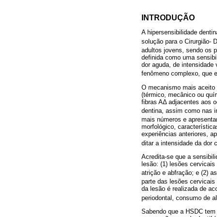
INTRODUÇÃO
A hipersensibilidade denti
solução para o Cirurgião- D
adultos jovens, sendo os 
definida como uma sensibil
dor aguda, de intensidade
fenômeno complexo, que en
O mecanismo mais aceito 
(térmico, mecânico ou quími
fibras AΔ adjacentes aos o
dentina, assim como nas 
mais números e apresenta
morfológico, característic
experiências anteriores, a
ditar a intensidade da do
Acredita-se que a sensibil
lesão: (1) lesões cervicai
atrição e abfração; e (2) 
parte das lesões cervicai
da lesão é realizada de ac
periodontal, consumo de a
Sabendo que a HSDC tem car