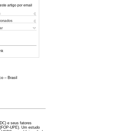
este artigo por email
s
cionados
ar
nk
o – Brasil
SDC) e seus fatores
o (FOP-UPE). Um estudo