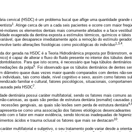
nária cervical (HSDC) é um problema bucal que aflige uma quantidade grande d
1
entista
. Atinge cerca de um a cada seis pacientes e ocorre com maior freq
pré-molares os elementos dentais mais comumente afetados e a face vestibu
idade exagerada da dentina exposta a estímulos térmicos, químicos e táteis
 variável, que desaparece imediatamente após a remoção do estímulo gerado
1,3,4
volve tanto alterações fisiológicas como psicológicas do indivíduo
.
da dor gerada na HSDC é a Teoria Hidrodinâmica proposta por Brännstrom, 
co) é capaz de alterar o fluxo do fluido presente no interior dos túbulos dent
dontoblastos. Para que isto ocorra, é necessário que haja túbulos dentinários
5
imediações da polpa
. Foi observado que os túbulos dentinários de dentes se
m diâmetro quase duas vezes maior quando comparados com dentes não-se
as individuais, tais como idade, nível cognitivo e sexo, assim como fatores s
prendizado familiar e cultural, fatores psicológicos, situacionais, comportam
7
r causada pela HSDC
.
idade dentinária possui caráter multifatorial, sendo os fatores mais comuns a
s não-cariosas, as quais são perdas de estrutura dentária (esmalte) causadas 
4,
as recessões gengivais, as quais são lesões sem perda de estrutura dentária
s apresenta-se como uma associação dos fatores etiológicos desencadeante
ordo com o fator em maior evidência, sendo técnicas inadequadas de higieni
10
limentos ácidos e trauma oclusal os fatores que mais se destacam
.
áter multifatorial e subjetivo, o seu tratamento pode variar desde a orient