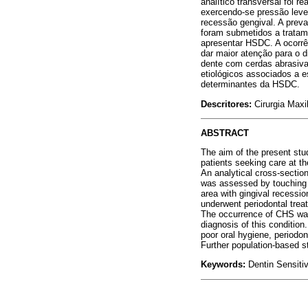
analítico transversal foi 
exercendo-se pressão leve
recessão gengival. A prev
foram submetidos a tratam
apresentar HSDC. A ocorrê
dar maior atenção para o 
dente com cerdas abrasivas
etiológicos associados a e
determinantes da HSDC.
Descritores:
Cirurgia Maxi
ABSTRACT
The aim of the present stud
patients seeking care at th
An analytical cross-sectio
was assessed by touching a 
area with gingival recessi
underwent periodontal trea
The occurrence of CHS was 
diagnosis of this condition
poor oral hygiene, periodon
Further population-based 
Keywords:
Dentin Sensitiv