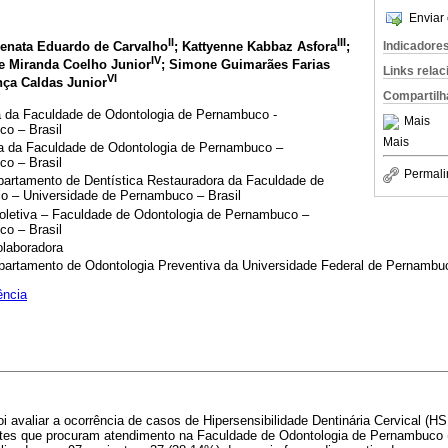
Enviar 
II
III
Renata Eduardo de Carvalho
; Kattyenne Kabbaz Asfora
;
Indicadore
IV
e Miranda Coelho Junior
; Simone Guimarães Farias
Links rela
VI
nça Caldas Junior
Compartilh
 da Faculdade de Odontologia de Pernambuco -
Mais
o – Brasil
Mais
a da Faculdade de Odontologia de Pernambuco –
o – Brasil
Permali
partamento de Dentística Restauradora da Faculdade de
o – Universidade de Pernambuco – Brasil
letiva – Faculdade de Odontologia de Pernambuco –
o – Brasil
olaboradora
partamento de Odontologia Preventiva da Universidade Federal de Pernambuc
ência
foi avaliar a ocorrência de casos de Hipersensibilidade Dentinária Cervical (H
ientes que procuram atendimento na Faculdade de Odontologia de Pernambuc