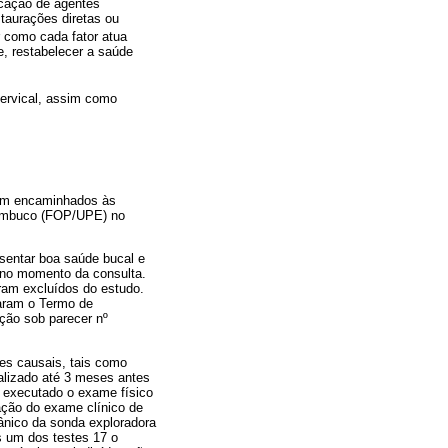
icação de agentes
staurações diretas ou
ar como cada fator atua
e, restabelecer a saúde
cervical, assim como
ram encaminhados às
rnambuco (FOP/UPE) no
esentar boa saúde bucal e
 no momento da consulta.
ram excluídos do estudo.
naram o Termo de
ção sob parecer nº
res causais, tais como
ealizado até 3 meses antes
i executado o exame físico
zação do exame clínico de
ânico da sonda exploradora
os um dos testes 17 o