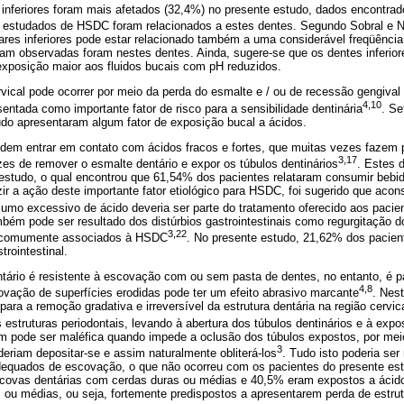
s inferiores foram mais afetados (32,4%) no presente estudo, dados encontr
estudados de HSDC foram relacionados a estes dentes. Segundo Sobral e N
res inferiores pode estar relacionado também a uma considerável freqüência 
am observadas foram nestes dentes. Ainda, sugere-se que os dentes inferio
xposição maior aos fluidos bucais com pH reduzidos.
vical pode ocorrer por meio da perda do esmalte e / ou de recessão gengival 
4,10
sentada como importante fator de risco para a sensibilidade dentinária
. Se
udo apresentaram algum fator de exposição bucal a ácidos.
dem entrar em contato com ácidos fracos e fortes, que muitas vezes fazem
3,17
es de remover o esmalte dentário e expor os túbulos dentinários
. Estes 
 estudo, o qual encontrou que 61,54% dos pacientes relataram consumir bebi
ir a ação deste importante fator etiológico para HSDC, foi sugerido que acon
sumo excessivo de ácido deveria ser parte do tratamento oferecido aos pacie
bém pode ser resultado dos distúrbios gastrointestinais como regurgitação d
3,22
ão comumente associados à HSDC
. No presente estudo, 21,62% dos pacien
rointestinal.
tário é resistente à escovação com ou sem pasta de dentes, no entanto, é pa
4,8
ovação de superfícies erodidas pode ter um efeito abrasivo marcante
. Nes
ara a remoção gradativa e irreversível da estrutura dentária na região cervic
estruturas periodontais, levando à abertura dos túbulos dentinários e à expos
 pode ser maléfica quando impede a oclusão dos túbulos expostos, por me
3
eriam depositar-se e assim naturalmente obliterá-los
. Tudo isto poderia ser
dequados de escovação, o que não ocorreu com os pacientes do presente estu
 escovas dentárias com cerdas duras ou médias e 40,5% eram expostos a ácido
ou médias, ou seja, fortemente predispostos a apresentarem perda de estrutu