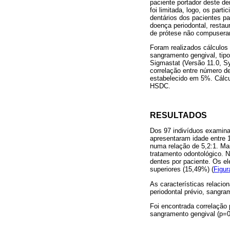
paciente portador deste de
foi limitada, logo, os par
dentários dos pacientes pa
doença periodontal, restaur
de prótese não compuser
Foram realizados cálculos d
sangramento gengival, tipo
Sigmastat (Versão 11.0, Sy
correlação entre número d
estabelecido em 5%. Cálcu
HSDC.
RESULTADOS
Dos 97 indivíduos examina
apresentaram idade entre 
numa relação de 5,2:1. Mai
tratamento odontológico. 
dentes por paciente. Os e
superiores (15,49%) (
Figur
As características relacio
periodontal prévio, sangr
Foi encontrada correlação 
sangramento gengival (p=0,