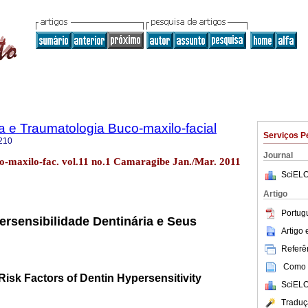
ia e Traumatologia Buco-maxilo-facial
Serviços P
210
Journal
co-maxilo-fac. vol.11 no.1 Camaragibe Jan./Mar. 2011
SciELO
Artigo
Portug
ersensibilidade Dentinária e Seus
Artigo
Referên
Como c
isk Factors of Dentin Hypersensitivity
SciELO
Traduç