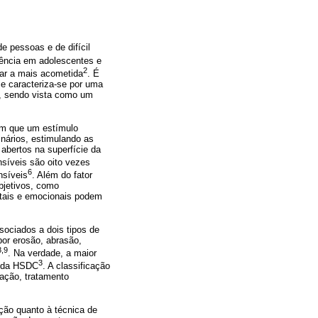
e pessoas e de difícil
üência em adolescentes e
2
lar a mais acometida
. É
 e caracteriza-se por uma
r, sendo vista como um
em que um estímulo
inários, estimulando as
 abertos na superfície da
nsíveis são oito vezes
6
nsíveis
. Além do fator
ubjetivos, como
entais e emocionais podem
ssociados a dois tipos de
por erosão, abrasão,
8,9
. Na verdade, a maior
3
s da HSDC
. A classificação
zação, tratamento
ação quanto à técnica de