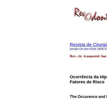
Revista de Cirurg
versão On-line
ISSN
1808-5
Rev. cir. traumatol. bu
Ocorrência da Hip
Fatores de Risco
The Occurence and R