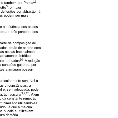
17
ados também por Palma
,
3
etto
, o maior
de lesões por abfração, já
res podem ser mais
e a influência dos ácidos
tenta e três porcento dos
 parte da composição de
dados estão de acordo com
das ácidas habitualmente.
selhamento dietético
10
ntes afetados
. A redução
o conteúdo gástrico, por
tes afirmaram possuir
rticularmente sensível à
tas circunstâncias, a
al e, se inadequada, pode
3,9,23
ição radicular
. Além
io da constante remoção
 minimizado utilizando-se
do, já que a maioria
s bucais e utilizavam
ra dentária.