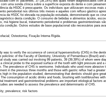
realizado com 97 pacientes, 37 (38,14%) dos quais foram diagnosticados com a
 com uma sonda clínica sobre a superfície exposta do dente e com jateamen
alência da HSDC é preocupante. Os indivíduos que utilizavam escovas mais 
ento periodontal nos últimos três meses e aqueles com refluxo gástrico apr
ncia da HSDC foi elevada na população estudada, demonstrando que os ciru
diagnóstico desta condição. O consumo de bebidas e alimentos ácidos, esc
, má higiene bucal, tratamento periodontal e problemas gastrointestinais são
sta condição. Outros estudos de base populacional são necessários para aval
lofacial; Osteotomia; Fixação Interna Rígida.
y was to verify the occurrence of cervical hypersensitivity (CHS) in the dent
e policlinic of the Faculty of Dentistry, University of Pernambuco (Brazil) an
nal study was carried out involving 99 patients, 39 (39,39%) of whom were d
clinical probe to the exposed surface of the tooth with light pressure and a o
on. The prevalence of CHS is worrisome. Individuals who used more abrasive 
tment in the previous three months and those with gastric reflux had a greate
high in the population studied, demonstrating that dentists should give greate
. The consumption of acidic drinks and foods, brushing with toothbrushes with
tal treatment and gastrointestinal problems are important etiological factors as
studies are needed to assess the prevalence and determinants of CHS.
ity; prevalence; risk factors