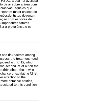
 HSDC, a qual foi avaliada
to de ar sobre a área com
abrasivas, aqueles que
esentaram maior chance de
rgiõesdentistas deveriam
ovação com escovas de
 importantes fatores
iar a prevalência e os
in and risk factors among
d assess the treatment need.
iagnosed with CHS, which
ne-second jet of air on the
toothbrushes, those who
r chance of exhibiting CHS.
r attention to the
 more abrasive bristles,
sociated to this condition.