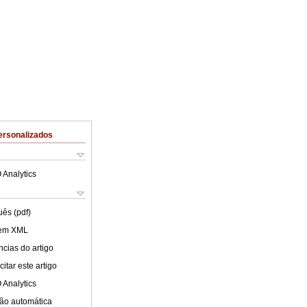
ersonalizados
 Analytics
uês (pdf)
 em XML
cias do artigo
itar este artigo
 Analytics
ão automática