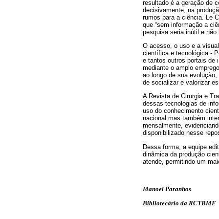
resultado é a geração de c
decisivamente, na produç
rumos para a ciência. Le C
que “sem informação a ciê
pesquisa seria inútil e nã
O acesso, o uso e a visua
científica e tecnológica
e tantos outros portais de
mediante o amplo emprego 
ao longo de sua evolução,
de socializar e valorizar 
A Revista de Cirurgia e T
dessas tecnologias de inf
uso do conhecimento cient
nacional mas também inter
mensalmente, evidenciando
disponibilizado nesse repo
Dessa forma, a equipe edi
dinâmica da produção cient
atende, permitindo um mai
Manoel Paranhos
Bibliotecário da RCTBMF