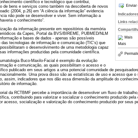
onhecimento científico e tecnológico que contribui,
Enviar 
ão de bens e serviços como também na descoberta de novos
oadic (2004, p.26) em “A ciência da informação” evidencia
Indicadore
ncia não pode se desenvolver e viver. Sem informação a
o haveria o conhecimento”.
Links rela
lização da informação presente em repositórios da memória
Compartilh
 - Periódicos da Capes, Portal da BVS/BIREME, PUBMED/NLM
Mais
 informação e bases de dados - apenas são possíveis
das tecnologias de informação e comunicação (TIC’s) que
Mais
 possibilitaram o desenvolvimento de uma metodologia capaz
essas informações produzidas pela comunidade científica.
Permali
raumatologia Buco-Maxilo-Facial é exemplo da evolução
ormação e comunicação, as quais possibilitam o acesso e o
ífico publicado em seus artigos a uma potencial comunidade de pesquisador
nacionalmente. Uma prova disso são as estatísticas de uso e acesso que o s
, assim, indicadores que nos dão essa dimensão da amplitude do conhecimen
sitório de informação.
torial da RCTBMF percebe a importância de desenvolver um fluxo de trabalho
ífica, contribuindo para valorizar e socializar o conhecimento produzido pela
or acesso, socialização e valorização do conhecimento produzido por seus p