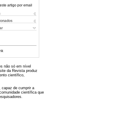
este artigo por email
s
cionados
ar
nk
es não só em nível
ite da Revista produz
to científico,
, capaz de cumprir a
 comunidade científica que
esquisadores.