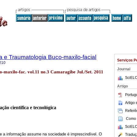
ia e Traumatologia Buco-maxilo-facial
Serviços P
210
Journal
co-maxilo-fac. vol.11 no.3 Camaragibe Jul./Set. 2011
SciELO
Artigo
Portug
Artigo
ção científica e tecnológica
Referên
Como c
SciELO
e a informação assume na sociedade é imprescindível. O
Traduç