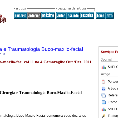
ia e Traumatologia Buco-maxilo-facial
Serviços P
210
Journal
co-maxilo-fac. vol.11 no.4 Camaragibe Out./Dez. 2011
SciELO
Artigo
Portug
Artigo
 Cirurgia e Traumatologia Buco-Maxilo-Facial
Referên
Como c
SciELO
raumatologia Buco-Maxilo-Facial comemora seus dez anos
Traduç