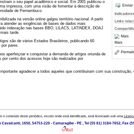
nstram o seu papel acadêmico e social. Em 2001 publicou o
Enviar 
rma impressa, com uma visão de fomentar à descrição de
versidade de Pernambuco.
Indicadore
bilizada na versão online galgou território nacional. A partir
Links rela
ara atender as exigências de bases de dados mais
eguido indexação nas bases BBO, LILACS, LATINDEX, DOAJ
Compartilh
mais tarde.
Mais
igos são de vários Estados Brasileiros, publicando 60
Mais
 por pares.
Permali
os aperfeiçoar e conquistar a demanda de artigos oriunda de
s por cento dos acessos hoje são realizados por
importante agradecer a todos aqueles que contribuiram com sua construção, 
o o conteúdo deste periódico, exceto onde está identificado, está licenciado sob uma
Licenç
 Cavalcanti, 1650, 54753-220 - Camaragibe - PE , Tel (55 81) 3184-7652, Fax (