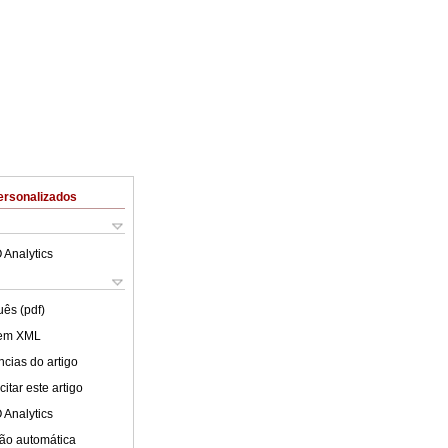
ersonalizados
 Analytics
uês (pdf)
 em XML
cias do artigo
itar este artigo
 Analytics
ão automática