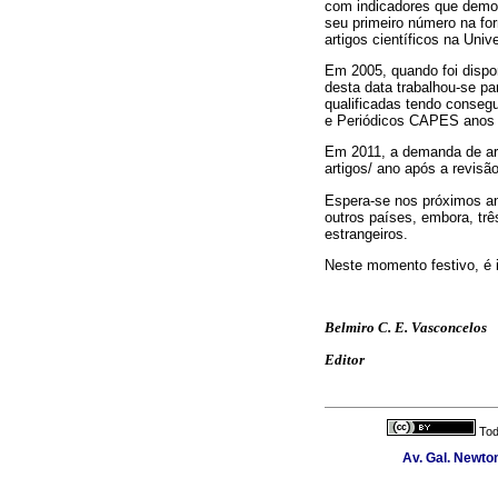
com indicadores que demo
seu primeiro número na fo
artigos científicos na Uni
Em 2005, quando foi disponi
desta data trabalhou-se p
qualificadas tendo cons
e Periódicos CAPES anos 
Em 2011, a demanda de art
artigos/ ano após a revisão
Espera-se nos próximos an
outros países, embora, trê
estrangeiros.
Neste momento festivo, é 
Belmiro C. E. Vasconcelos
Editor
Tod
Av. Gal. Newton