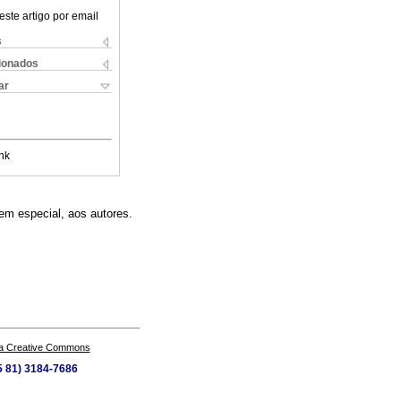
este artigo por email
s
cionados
ar
nk
em especial, aos autores.
a Creative Commons
55 81) 3184-7686