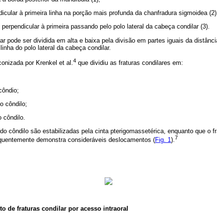
dicular à primeira linha na porção mais profunda da chanfradura sigmoidea (2)
 perpendicular à primeira passando pelo polo lateral da cabeça condilar (3).
r pode ser dividida em alta e baixa pela divisão em partes iguais da distânci
inha do polo lateral da cabeça condilar.
4
conizada por Krenkel et al.
que dividiu as fraturas condilares em:
côndio;
o côndilo;
o côndilo.
 do côndilo são estabilizadas pela cinta pterigomassetérica, enquanto que o 
7
requentemente demonstra consideráveis deslocamentos (
Fig. 1
).
o de fraturas condilar por acesso intraoral