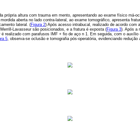
da própria altura com trauma em mento, apresentando ao exame físico má-oc
ordida aberta no lado contra-lateral, ao exame tomográfico, apresenta fratu
amento lateral. (
Figura 2
) Após acesso intrabucal, realizado de acordo com a
Merrill-Lavasseur são posicionados, e a fratura é exposta (
Figura 3
). Após a 
 é realizado com parafusos IMF + fio de aço n 1. Em seguida, com o auxílio 
ura 5
, observa-se oclusão e tomografia pós-operatória, evidenciando redução 