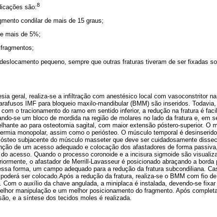
8
dicações são:
agmento condilar de mais de 15 graus;
de mais de 5%;
s fragmentos;
 deslocamento pequeno, sempre que outras fraturas tiveram de ser fixadas so
ia geral, realiza-se a infiltração com anestésico local com vasoconstritor na
arafusos IMF para bloqueio maxilo-mandibular (BMM) são inseridos. Todavia
s com o tracionamento do ramo em sentido inferior, a redução na fratura é fac
ando-se um bloco de mordida na região de molares no lado da fratura e, em s
lhante ao para osteotomia sagital, com maior extensão póstero-superior. O 
termia monopolar, assim como o periósteo. O músculo temporal é desinserido
iósteo subjacente do músculo masseter que deve ser cuidadosamente dissecad
enção de um acesso adequado e colocação dos afastadores de forma passiva
do acesso. Quando o processo coronoide e a incisura sigmoide são visualiza
riormente, o afastador de Merrill-Lavasseur é posicionado abraçando a borda 
dessa forma, um campo adequado para a redução da fratura subcondiliana. Ca
r poderá ser colocado.Após a redução da fratura, realiza-se o BMM com fio d
Com o auxílio da chave angulada, a miniplaca é instalada, devendo-se fixar
melhor manipulação e um melhor posicionamento do fragmento. Após complet
ão, e a síntese dos tecidos moles é realizada.