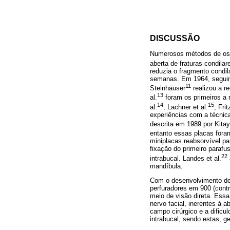
DISCUSSÃO
Numerosos métodos de osteo
aberta de fraturas condila
reduzia o fragmento condil
semanas. Em 1964, seguind
11
Steinhäuser
realizou a r
13
al.
foram os primeiros a r
14
15
al.
; Lachner et al.
; Fri
experiências com a técnic
descrita em 1989 por Kita
entanto essas placas foram
miniplacas reabsorvível pa
fixação do primeiro parafu
22
intrabucal. Landes et al.
mandíbula.
Com o desenvolvimento de 
perfuradores em 900 (contra
meio de visão direta. Essa
nervo facial, inerentes à 
campo cirúrgico e a dific
intrabucal, sendo estas, g