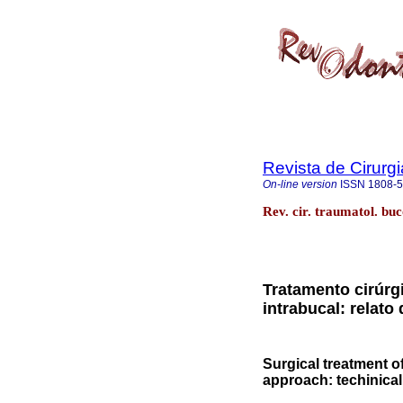
Revista de Cirurg
On-line version
ISSN
1808-
Rev. cir. traumatol. bu
Tratamento cirúrg
intrabucal: relato
Surgical treatment o
approach: techinical