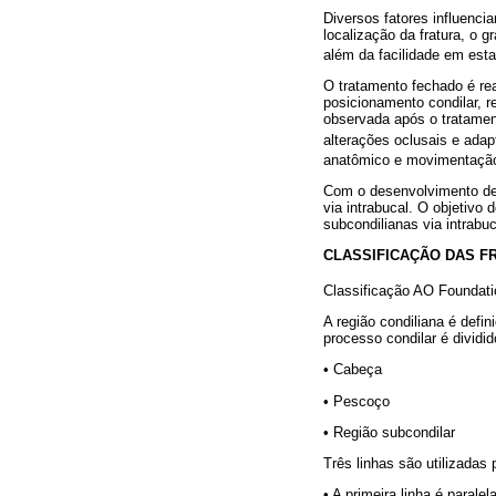
Diversos fatores influenci
localização da fratura, o 
além da facilidade em esta
O tratamento fechado é re
posicionamento condilar, r
observada após o tratamen
alterações oclusais e adap
anatômico e movimentação 
Com o desenvolvimento de i
via intrabucal. O objetivo
subcondilianas via intrabu
CLASSIFICAÇÃO DAS F
Classificação AO Foundati
A região condiliana é defi
processo condilar é dividi
• Cabeça
• Pescoço
• Região subcondilar
Três linhas são utilizadas 
• A primeira linha é parale