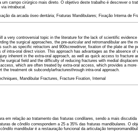
ia um campo cirúrgico mais direto. O objetivo deste trabalho é descrever o tra
 via intrabucal.
xação da arcada óseo dentária; Fraturas Mandibulares; Fixação Interna de Fr
ll a very controversial topic in the literature for the lack of scientific evidenc
ding the surgical approaches, the pre-auricular and retromandibular are the m
such as specific retractors and 900screwdriver, fixation of the plate at the p
f intra-oral direct vision. This approach has advantages as the absence of v
injury inherent in the extra-oral approach, as well as quick access to fracture 
 the surgical field and the difficulty of reducing fractures with medial displace
 access, which are often treated by extra-oral access, which provides a more d
ort the treatment ok subcondylarfracturesthrough intra-oral approach.
echniques, Mandibular Fractures, Fracture Fixation, Internal
tura em relação ao tratamento das fraturas condilares, sendo a mais discutid
aturas de côndilo correspondem a 25 a 35% das fraturas mandibulares. O obje
 côndilo mandibular é a restauração funcional da articulação temporomandibul