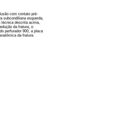
lusão com contato pré-
ra subcondiliana esquerda,
 técnica descrita acima,
redução da fratura, o
do perfurador 900, a placa
anatômica da fratura.