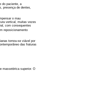
e do paciente, a
as, presença de dentes,
compensar o mau
ura vertical, muitas vezes
eral, com consequentes
bom reposicionamento
anas tornou-se viável por
 contemporâneo das fraturas
de massetérica superior. O