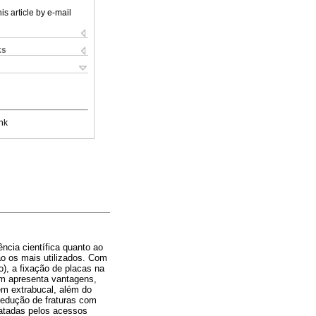
is article by e-mail
ks
nk
ência científica quanto ao
ão os mais utilizados. Com
), a fixação de placas na
gem apresenta vantagens,
gem extrabucal, além do
 redução de fraturas com
ratadas pelos acessos