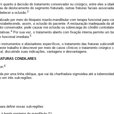
am quanto à decisão do tratamento conservador ou cirúrgico, entre eles a idad
grau de deslocamento do segmento fraturado, outras fraturas faciais associad
3
belecer a oclusão.
alizado por meio do bloqueio maxilo-mandibular com terapia funcional para 
estabelecendo, assim, a oclusão do paciente. A restauração inadequada da alt
to conservador, pode causar má oclusão ou sobrecarga do côndilo contralat
4
tativas.
Por sua vez, o tratamento aberto com fixação interna permite um 
5
funcional imediata.
nstrumentos e afastadores específicos, o tratamento das fraturas subcondili
 deste trabalho é descrever por meio de casos clínicos o tratamento cirúrgico
cal, discutindo suas indicações, vantagens e desvantagens.
RATURAS CONDILARES
6
on:
nida por uma linha oblíqua, que vai da chanfradura sigmoidea até a tuberosida
do em três sub-regiões:
para definir essas sub-regiões:
la à borda posterior da mandíbula (1);