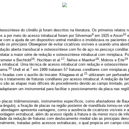
ssíntese do côndilo já foram descritos na literatura. Os primeiros relatos na
9
10
res a por meio do acesso intrabucal foram por Silverman
em 1925 e Aison
e
ar com a ajuda de um dispositivo uretral metálico e imobilizava os paciente
o os princípios Obwegeser de evitar cicatrizes visíveis e usando uma abor
edução aberta transbucal e osteossíntese com fio de aço no pescoço condilar.
elatar a maior série de redução e osteossíntese intrabucal com miniplaca. Po
16
17
18
19
tzemeier e Bechtold
; Hochban et al.
; Nehse e Maerker
; Mokros e Erle
a intrabucal. Uma técnica de acesso intrabucal com redução e osteossíntese 
20
7
yama.
Undt et al.
em 1999 trataram 57 fraturas condilares com miniplacas po
21
 fixadas com o auxílio do trocater. Kitagawa et al.
utilizaram um perfurado
ra o tratamento de fraturas condilares por acesso intrabucal. A redução da fa
so são as etapas mais difíceis do procedimento devido ao campo limitado, p
adaptaram um instrumental para facilitar o posicionamento da placa nas regiõ
placas tridimensionais, instrumentos específicos, como afastadores de Baue
-ângulo), a fixação de placas na região posterior de mandíbula tornou-se viáv
 abordagem apresenta vantagens, como a ausência de cicatrizes visíveis e a
abordagem extrabucal, além do acesso rápido à fratura e da menor risco de inf
uldade da redução de fraturas com deslocamento medial são as principais de
eralmente, tratadas pelos acessos extrabucais, o qual propicia um campo cirúr