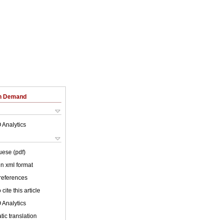
on Demand
 Analytics
uese (pdf)
 in xml format
 references
cite this article
 Analytics
ic translation