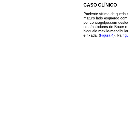
CASO CLÍNICO
Paciente vítima de queda 
maturo lado esquerdo com m
por contragolpe,com desloc
os afastadores de Bauer e 
bloqueio maxilo-mandibular
é fixada. (
Figura 4
). Na
fig