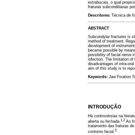
extrabucais, o qual propic
fraturas subcondilianas por
Descritores:
Técnica de fi
ABSTRACT
Subcondylar fractures is sti
method of treatment. Regar
development of instruments 
became possible by means o
possibility of facial nerve 
infection. The limitation of
disadvantages of intra-oral
aim of this study is to rep
Keywords:
Jaw Fixation T
INTRODUÇÃO
Há controvérsias na litera
1,2
aberta ou fechada.
As fr
tratamento das fraturas de
3
contorno facial.