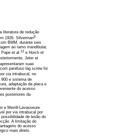
 literatura de redução
9
m 1926. Silverman
s com BMM, durante seis
dagem ao ramo mandibular,
12
 Pape et al.
e Horch et
steriormente, Jeter et
apresentaram suas
com parafuso lag screw foi
r via intrabucal, no
r 900 e sistema de
rtura, adaptação da placa e
roveniente do acesso
es posteriores da
r e Merrill-Lavasseure
el por via intrabucal por
 possibilidade de lesão do
ecção. A limitação do
svantagens do acesso
gico mais direto.