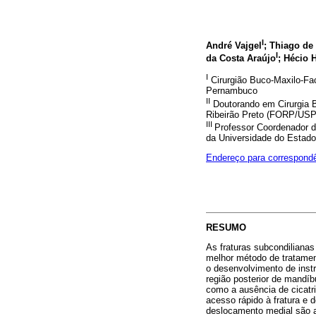
I
André Vajgel
; Thiago de
I
da Costa Araújo
; Hécio 
I
Cirurgião Buco-Maxilo-Fac
Pernambuco
II
Doutorando em Cirurgia B
Ribeirão Preto (FORP/USP
III
Professor Coordenador da
da Universidade do Estado
Endereço para correspond
RESUMO
As fraturas subcondilianas 
melhor método de tratament
o desenvolvimento de inst
região posterior de mandíb
como a ausência de cicatri
acesso rápido à fratura e 
deslocamento medial são a