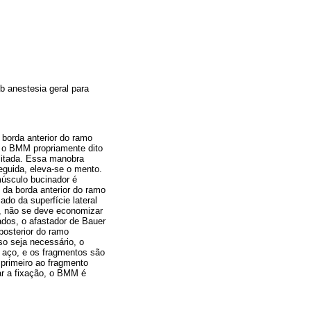
b anestesia geral para
 borda anterior do ramo
, o BMM propriamente dito
ilitada. Essa manobra
eguida, eleva-se o mento.
músculo bucinador é
 da borda anterior do ramo
o da superfície lateral
, não se deve economizar
dos, o afastador de Bauer
posterior do ramo
so seja necessário, o
e aço, e os fragmentos são
 primeiro ao fragmento
ar a fixação, o BMM é