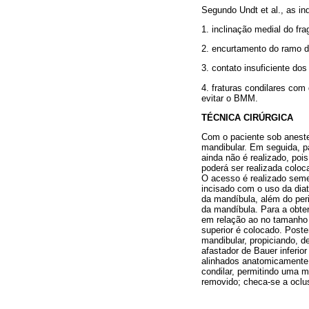
Segundo Undt et al., as in
1. inclinação medial do fr
2. encurtamento do ramo 
3. contato insuficiente do
4. fraturas condilares com
evitar o BMM.
TÉCNICA CIRÚRGICA
Com o paciente sob anestes
mandibular. Em seguida, p
ainda não é realizado, poi
poderá ser realizada coloc
O acesso é realizado seme
incisado com o uso da dia
da mandíbula, além do per
da mandíbula. Para a obt
em relação ao no tamanho 
superior é colocado. Poste
mandibular, propiciando, 
afastador de Bauer inferio
alinhados anatomicamente. 
condilar, permitindo uma 
removido; checa-se a oclus