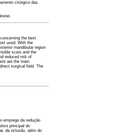
tamento cirúrgico das
aturas.
e concerning the best
ost used. With the
osterior mandibular region
isible scars and the
and reduced risk of
ment are the main
irect surgical field. The
a o emprego da redução
tivo principal do
ar, da oclusão, além do