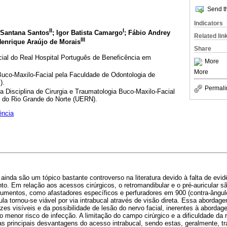
Send th
Indicators
II
I
 Santana Santos
; Igor Batista Camargo
; Fábio Andrey
Related lin
III
Henrique Araújo de Morais
Share
ial do Real Hospital Português de Beneficência em
More
More
uco-Maxilo-Facial pela Faculdade de Odontologia de
).
Permali
 Disciplina de Cirurgia e Traumatologia Buco-Maxilo-Facial
 do Rio Grande do Norte (UERN).
ência
ainda são um tópico bastante controverso na literatura devido à falta de evid
o. Em relação aos acessos cirúrgicos, o retromandibular e o pré-auricular s
rumentos, como afastadores específicos e perfuradores em 900 (contra-ângulo
ula tornou-se viável por via intrabucal através de visão direta. Essa aborda
zes visíveis e da possibilidade de lesão do nervo facial, inerentes à aborda
do menor risco de infecção. A limitação do campo cirúrgico e a dificuldade da
s principais desvantagens do acesso intrabucal, sendo estas, geralmente, t