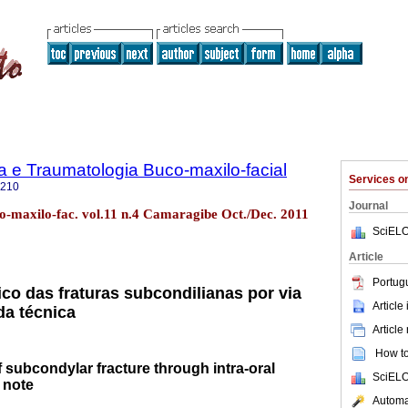
ia e Traumatologia Buco-maxilo-facial
Services 
5210
Journal
co-maxilo-fac. vol.11 n.4 Camaragibe Oct./Dec. 2011
SciELO
Article
Portug
ico das fraturas subcondilianas por via
Article
 da técnica
Article
How to 
f subcondylar fracture through intra-oral
SciELO
 note
Automat