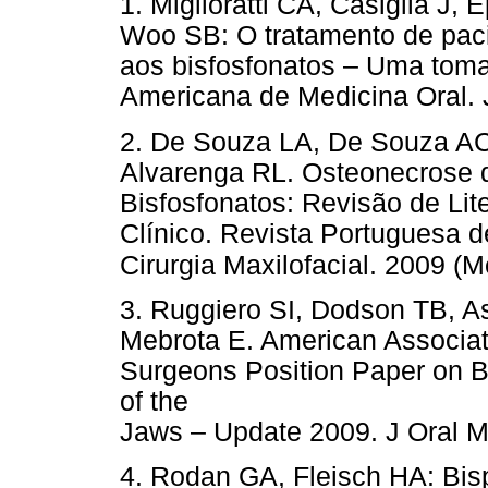
1. Miglioratti CA, Casiglia J,
Woo SB: O tratamento de pac
aos bisfosfonatos – Uma tom
Americana de Medicina Oral. 
2. De Souza LA, De Souza A
Alvarenga RL. Osteonecrose 
Bisfosfonatos: Revisão de Li
Clínico. Revista Portuguesa d
Cirurgia Maxilofacial. 2009 (
3. Ruggiero SI, Dodson TB, A
Mebrota E. American Associati
Surgeons Position Paper on B
of the
Jaws – Update 2009. J Oral Ma
4. Rodan GA, Fleisch HA: Bis