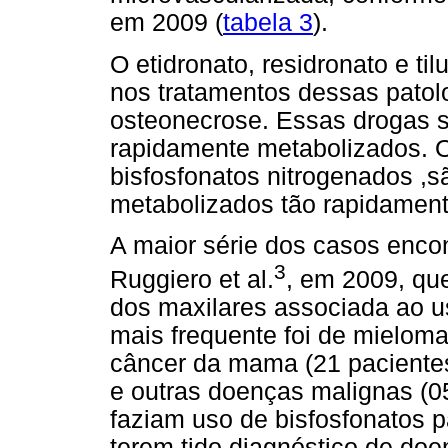
em 2009 (
tabela 3
).
O etidronato, residronato e t
nos tratamentos dessas patol
osteonecrose. Essas drogas s
rapidamente metabolizados. O
bisfosfonatos nitrogenados ,s
metabolizados tão rapidament
A maior série dos casos encont
3
Ruggiero et al.
, em 2009, qu
dos maxilares associada ao u
mais frequente foi de mieloma
câncer da mama (21 pacientes)
e outras doenças malignas (0
faziam uso de bisfosfonatos 
terem tido diagnóstico de do