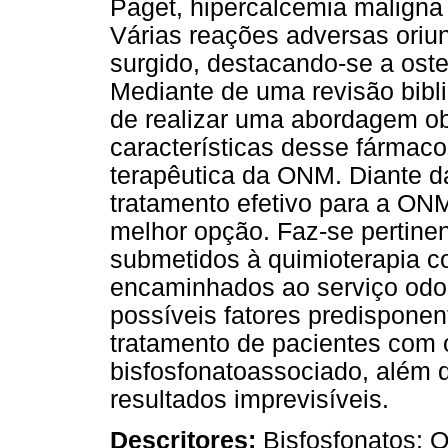
Paget, hipercalcemia maligna 
Várias reações adversas ori
surgido, destacando-se a ost
Mediante de uma revisão biblio
de realizar uma abordagem obj
características desse fármac
terapêutica da ONM. Diante d
tratamento efetivo para a ON
melhor opção. Faz-se pertinen
submetidos à quimioterapia c
encaminhados ao serviço odont
possíveis fatores predispone
tratamento de pacientes com 
bisfosfonatoassociado, além d
resultados imprevisíveis.
Descritores:
Bisfosfonatos; 