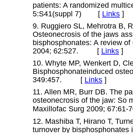
patients: A randomized multice
[
Links
]
5:S41(suppl 7)
9. Ruggiero SL, Mehrotra B, R
Osteonecrosis of the jaws ass
bisphosphonates: A review of 
2004; 62:527. [
Links
]
10. Whyte MP, Wenkert D, Cle
Bisphosphonateinduced osteo
349:457. [
Links
]
11. Allen MR, Burr DB. The p
osteonecrosis of the jaw: So 
Maxillofac Surg 2009; 67:61-
12. Mashiba T, Hirano T, Turn
turnover by bisphosphonates