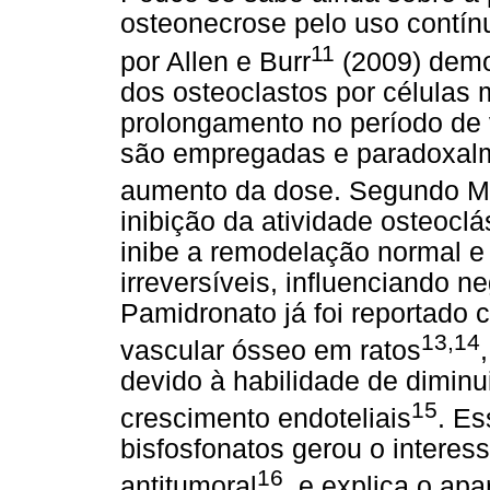
osteonecrose pelo uso contín
11
por Allen e Burr
(2009) demo
dos osteoclastos por células 
prolongamento no período de 
são empregadas e paradoxalm
aumento da dose. Segundo Ma
inibição da atividade osteocl
inibe a remodelação normal e
irreversíveis, influenciando
Pamidronato já foi reportado 
13,14
vascular ósseo em ratos
devido à habilidade de diminu
15
crescimento endoteliais
. Es
bisfosfonatos gerou o intere
16
antitumoral
, e explica o ap