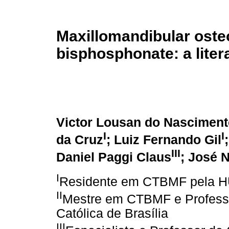
Maxillomandibular oste
bisphosphonate: a liter
Victor Lousan do Nasciment
I
I
da Cruz
; Luiz Fernando Gil
III
Daniel Paggi Claus
; José 
I
Residente em CTBMF pela 
II
Mestre em CTBMF e Professo
Católica de Brasília
III