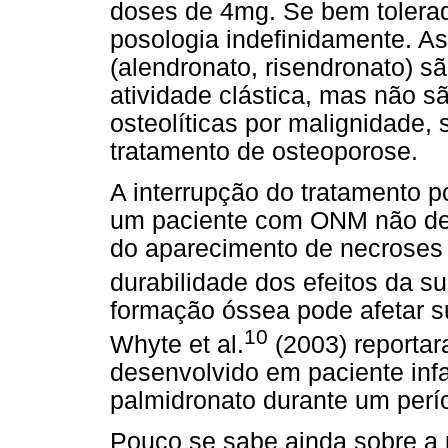
doses de 4mg. Se bem toler
posologia indefinidamente. As
(alendronato, risendronato) s
atividade clástica, mas não s
osteolíticas por malignidade, 
tratamento de osteoporose.
A interrupção do tratamento p
um paciente com ONM não de
do aparecimento de necroses 
durabilidade dos efeitos da s
formação óssea pode afetar s
10
Whyte et al.
(2003) reporta
desenvolvido em paciente infa
palmidronato durante um perí
Pouco se sabe ainda sobre a