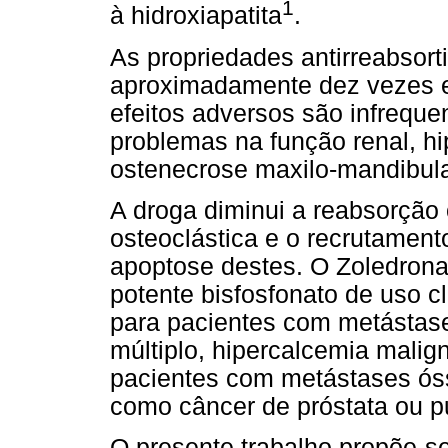
1
à hidroxiapatita
.
As propriedades antirreabsor
aproximadamente dez vezes e
efeitos adversos são infreque
problemas na função renal, h
ostenecrose maxilo-mandibula
A droga diminui a reabsorção 
osteoclástica e o recrutamen
apoptose destes. O Zoledrona
potente bisfosfonato de uso c
para pacientes com metástas
múltiplo, hipercalcemia malig
pacientes com metástases ós
como câncer de próstata ou p
O presente trabalho propõe-s