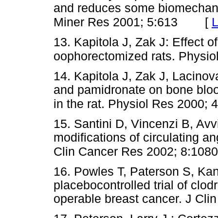
and reduces some biomechanic
[
L
Miner Res 2001; 5:613
13. Kapitola J, Zak J: Effect 
oophorectomized rats. Physio
14. Kapitola J, Zak J, Lacinov
and pamidronate on bone blood
in the rat. Physiol Res 2000; 
15. Santini D, Vincenzi B, Avv
modifications of circulating an
Clin Cancer Res 2002; 8:1080
16. Powles T, Paterson S, Kan
placebocontrolled trial of clod
operable breast cancer. J C