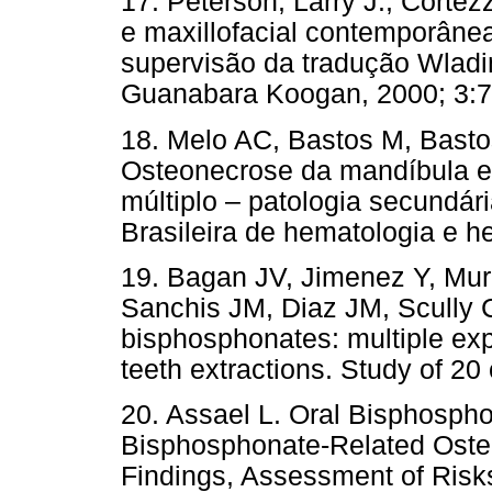
17. Peterson, Larry J.; Cortezz
e maxillofacial contemporânea/
supervisão da tradução Wladim
Guanabara Koogan, 2000; 
18. Melo AC, Bastos M, Basto
Osteonecrose da mandíbula e
múltiplo – patologia secundár
Brasileira de hematologia e h
19. Bagan JV, Jimenez Y, Mur
Sanchis JM, Diaz JM, Scully 
bisphosphonates: multiple exp
teeth extractions. Study of 2
20. Assael L. Oral Bisphosph
Bisphosphonate-Related Osteo
Findings, Assessment of Risks