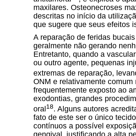
maxilares. Osteonecroses ma
descritas no início da utiliz
que sugere que seus efeitos 
A reparação de feridas bucai
geralmente não gerando nenh
Entretanto, quando a vascula
ou outro agente, pequenas inj
extremas de reparação, levan
ONM e relativamente comum na
frequentemente exposto ao a
exodontias, grandes procedim
18
oral
. Alguns autores acredi
fato de este ser o único teci
contínuos a possível exposiç
gengival, justificando a alt