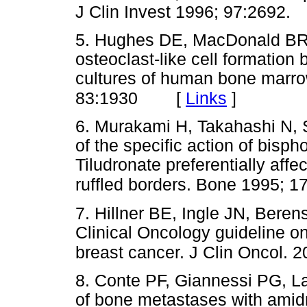
J Clin Invest 1996; 97:26
5. Hughes DE, MacDonald BR, R
osteoclast-like cell formation
cultures of human bone marrow
[
Links
]
83:1930
6. Murakami H, Takahashi N, S
of the specific action of bisp
Tiludronate preferentially affe
ruffled borders. Bone 1995; 1
7. Hillner BE, Ingle JN, Beren
Clinical Oncology guideline on
breast cancer. J Clin Oncol. 
8. Conte PF, Giannessi PG, Lat
of bone metastases with amidr