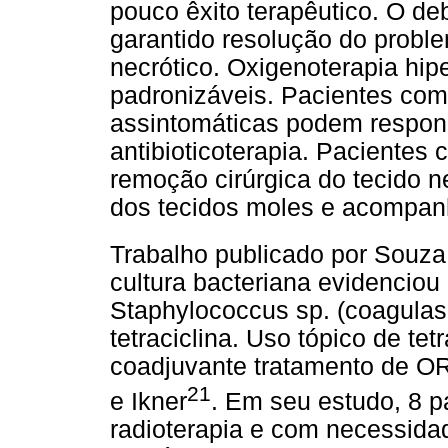
pouco êxito terapêutico. O de
garantido resolução do proble
necrótico. Oxigenoterapia hip
padronizáveis. Pacientes co
assintomáticas podem respon
antibioticoterapia. Paciente
remoção cirúrgica do tecido 
dos tecidos moles e acompanh
Trabalho publicado por Souza 
cultura bacteriana evidencio
Staphylococcus sp. (coagulas
tetraciclina. Uso tópico de tet
coadjuvante tratamento de OR
21
e Ikner
. Em seu estudo, 8 p
radioterapia e com necessida