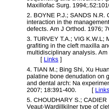
Maxillofac Surg. 1994;.52
2. BOYNE P.J.; SANDS N.R. C
interaction in the management 
defects. Am J Orthod. 1976
3. TURVEY T.A.; VIG K.W.L;
grafiting in the cleft maxilla a
multidisciplinary analysis. Am
[
Links
]
4. TIAN M.; Bing Shi, Xu Huang
palatine bone denudation on 
and dental arch: Na experiment
2007; 18:391-400. [
Link
5. CHOUDHARY S.; CADIER M.A
Veaut-Wardillkilner type of cle