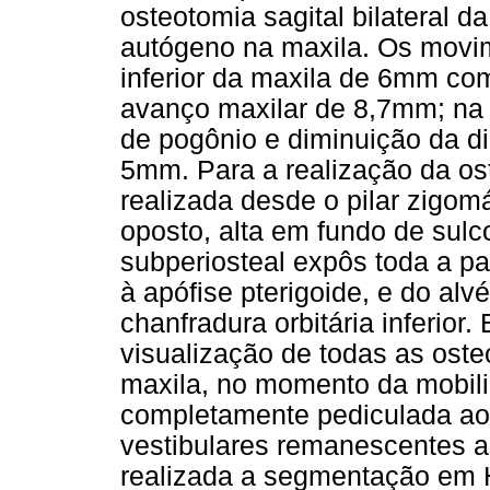
osteotomia sagital bilateral d
autógeno na maxila. Os movi
inferior da maxila de 6mm com
avanço maxilar de 8,7mm; na
de pogônio e diminuição da d
5mm. Para a realização da oste
realizada desde o pilar zigom
oposto, alta em fundo de sulc
subperiosteal expôs toda a pa
à apófise pterigoide, e do alv
chanfradura orbitária inferior
visualização de todas as oste
maxila, no momento da mobil
completamente pediculada aos
vestibulares remanescentes ab
realizada a segmentação em 