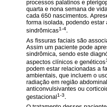
processos palatinos e pterigop
quarta e nona semana de vida 
cada 650 nascimentos. Apres
forma isolada, podendo estar
1-4
sindrômicas
.
As fissuras faciais são assoc
Assim um paciente pode apres
sindrômica, sendo este diagnó
aspectos clínicos e genéticos
podem estar relacionadas a fa
ambientais, que incluem o uso
radiação em região abdomina
anticonvulsivantes ou corticoi
1-3
gestacional
.
O tratamento desses pacient