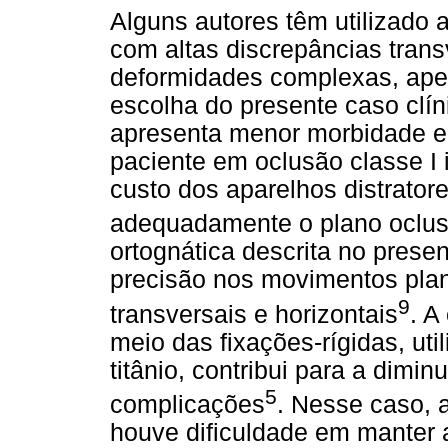
Alguns autores têm utilizado 
com altas discrepâncias tran
deformidades complexas, apes
escolha do presente caso clí
apresenta menor morbidade e r
paciente em oclusão classe I 
custo dos aparelhos distratore
adequadamente o plano oclus
ortognática descrita no prese
precisão nos movimentos plane
9
transversais e horizontais
. A
meio das fixações-rígidas, ut
titânio, contribui para a dimin
5
complicações
. Nesse caso, a
houve dificuldade em manter 