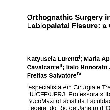
Orthognathic Surgery in
Labiopalatal Fissure: a
I
Katyuscia Lurentt
; Maria A
II
Cavalcante
; Italo Honorat
IV
Freitas Salvatore
I
especialista em Cirurgia e T
HUCFF/UFRJ. Professora subst
BucoMaxiloFacial da Faculdad
Federal do Rio de Janeiro (F