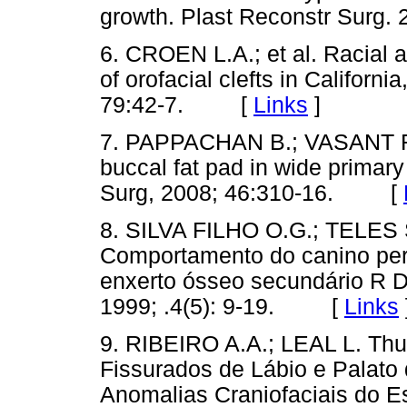
growth. Plast Reconstr Sur
6. CROEN L.A.; et al. Racial a
of orofacial clefts in Califor
79:42-7. [
Links
]
7. PAPPACHAN B.; VASANT R. A
buccal fat pad in wide primary 
Surg, 2008; 46:310-16. [
8. SILVA FILHO O.G.; TELES
Comportamento do canino perm
enxerto ósseo secundário R De
1999; .4(5): 9-19. [
Links
9. RIBEIRO A.A.; LEAL L. Thu
Fissurados de Lábio e Palato
Anomalias Craniofaciais do E