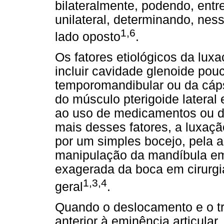
bilateralmente, podendo, entr
unilateral, determinando, nes
1,6
lado oposto
.
Os fatores etiológicos da lu
incluir cavidade glenoide pou
temporomandibular ou da cápsu
do músculo pterigoide lateral
ao uso de medicamentos ou 
mais desses fatores, a luxa
por um simples bocejo, pela a
manipulação da mandíbula em 
exagerada da boca em cirurgi
1,3,4
geral
.
Quando o deslocamento e o tr
anterior à eminência articular