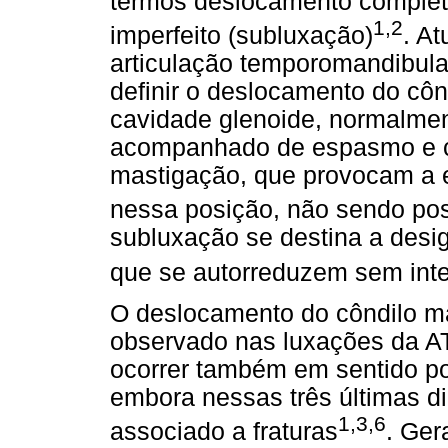
termos deslocamento complet
1,2
imperfeito (subluxação)
. A
articulação temporomandibula
definir o deslocamento do côn
cavidade glenoide, normalment
acompanhado de espasmo e c
mastigação, que provocam a e
nessa posição, não sendo pos
subluxação se destina a desi
que se autorreduzem sem int
O deslocamento do côndilo 
observado nas luxações da AT
ocorrer também em sentido pos
embora nessas três últimas d
1,3,6
associado a fraturas
. Ger