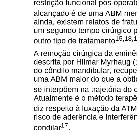
restrição funcional pós-operat
alcançado é de uma ABM men
ainda, existem relatos de frat
um segundo tempo cirúrgico p
15,18,
outro tipo de tratamento
A remoção cirúrgica da eminên
descrita por Hilmar Myrhaug (
do côndilo mandibular, recuper
uma ABM maior do que a obtid
se interpõem na trajetória do 
Atualmente é o método terapêu
diz respeito à luxação da ATM
risco de aderência e interferê
17
condilar
.