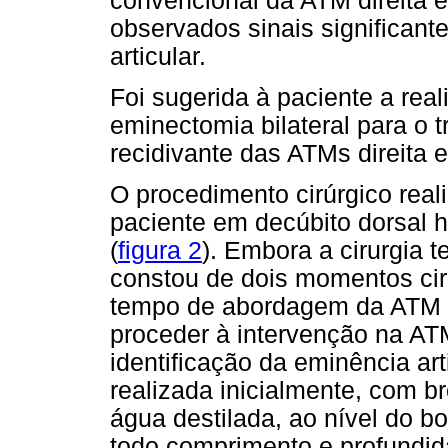
convencional da ATM direita 
observados sinais significant
articular.
Foi sugerida à paciente a rea
eminectomia bilateral para o t
recidivante das ATMs direita 
O procedimento cirúrgico real
paciente em decúbito dorsal h
(
figura 2
). Embora a cirurgia 
constou de dois momentos cirú
tempo de abordagem da ATM di
proceder à intervenção na AT
identificação da eminência art
realizada inicialmente, com b
água destilada, ao nível do bo
todo comprimento e profundid