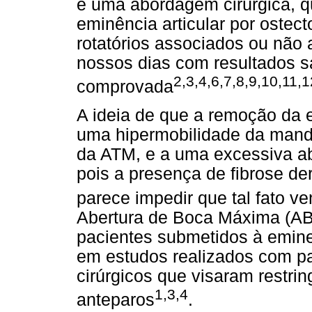
é uma abordagem cirúrgica, q
eminência articular por ostec
rotatórios associados ou não a
nossos dias com resultados sat
2,3,4,6,7,8,9,10,11,1
comprovada
A ideia de que a remoção da e
uma hipermobilidade da man
da ATM, e a uma excessiva ab
pois a presença de fibrose de
parece impedir que tal fato ve
Abertura de Boca Máxima (AB
pacientes submetidos à emine
em estudos realizados com p
cirúrgicos que visaram restrin
1,3,4
anteparos
.