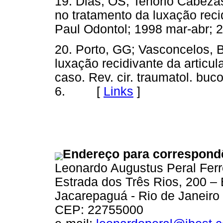
19. Dias, OS; Tenorio Cabez
no tratamento da luxação reci
Paul Odontol; 1998 mar-abr
20. Porto, GG; Vasconcelos, 
luxação recidivante da articu
caso. Rev. cir. traumatol. buc
6. [
Links
]
Endereço para correspond
Leonardo Augustus Peral Ferr
Estrada dos Três Rios, 200 – 
Jacarepaguá - Rio de Janeiro 
CEP: 22755000