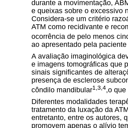
durante a movimentação, ABM
e queixas sobre o excessivo 
Considera-se um critério razoá
ATM como recidivante e recom
ocorrência de pelo menos cin
ao apresentado pela paciente 
A avaliação imaginológica dev
e imagens tomográficas que p
sinais significantes de alteraç
presença de esclerose subcon
1,3,4
côndilo mandibular
,o que
Diferentes modalidades terap
tratamento da luxação da ATM
entretanto, entre os autores
promovem apenas o alívio tem