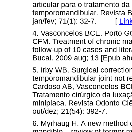
articular para o tratamento da
temporomandibular. Revista Br
jan/fev; 71(1): 32-7. [
Lin
4. Vasconcelos BCE, Porto G
CFM. Treatment of chronic ma
follow-up of 10 cases and lite
Bucal. 2009 aug; 13 [Epub ahe
5. Irby WB. Surgical correction
temporomandibular joint not re
Cardoso AB, Vasconcelos BCE
Tratamento cirúrgico da luxaç
miniplaca. Revista Odonto C
out/dez; 21(54): 392-7.
6. Myrhaug H. A new method of 
mandible – review of former m