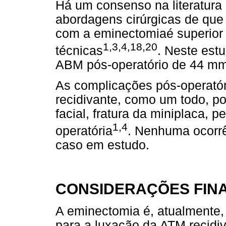
Há um consenso na literatura
abordagens cirúrgicas de que
com a eminectomiaé superior
1,3,4,18,20
técnicas
. Neste est
ABM pós-operatório de 44 mm
As complicações pós-operatór
recidivante, como um todo, po
facial, fratura da miniplaca, 
1,4
operatória
. Nenhuma ocorrê
caso em estudo.
CONSIDERAÇÕES FINA
A eminectomia é, atualmente, 
para a luxação da ATM recidiv