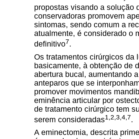
propostas visando a solução 
conservadoras promovem apen
sintomas, sendo comum a recor
atualmente, é considerado o m
7
definitivo
.
Os tratamentos cirúrgicos da 
basicamente, à obtenção de doi
abertura bucal, aumentando a
anteparos que se interponham 
promover movimentos mandibu
eminência articular por oste
de tratamento cirúrgico tem 
1,2,3,4,7
serem consideradas
.
A eminectomia, descrita prim