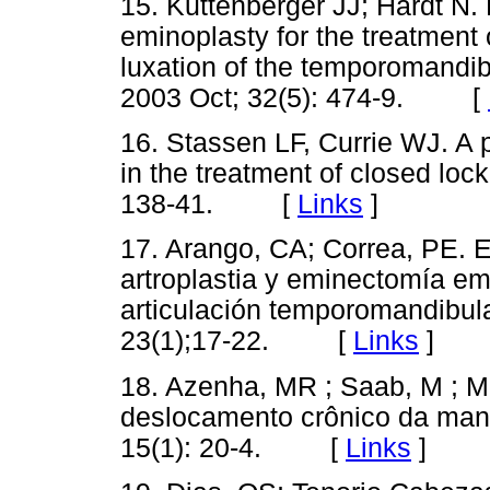
15. Kuttenberger JJ; Hardt N. 
eminoplasty for the treatment 
luxation of the temporomandibu
2003 Oct; 32(5): 474-9. [
16. Stassen LF, Currie WJ. A 
in the treatment of closed lock
138-41. [
Links
]
17. Arango, CA; Correa, PE. E
artroplastia y eminectomía em
articulación temporomandibu
23(1);17-22. [
Links
]
18. Azenha, MR ; Saab, M ; Ma
deslocamento crônico da man
15(1): 20-4. [
Links
]