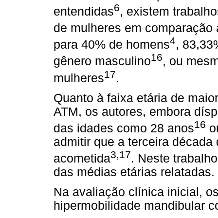
6
entendidas
, existem trabal
de mulheres em comparação
4
para 40% de homens
, 83,33
16
gênero masculino
, ou mes
17
mulheres
.
Quanto à faixa etária de maio
ATM, os autores, embora dísp
16
das idades como 28 anos
o
admitir que a terceira década 
3,17
acometida
. Neste trabalh
das médias etárias relatadas.
Na avaliação clínica inicial,
hipermobilidade mandibular c