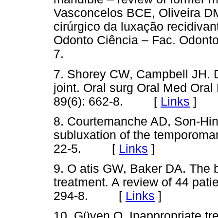
Vasconcelos BCE, Oliveira D
cirúrgico da luxação recidiva
Odonto Ciência – Fac. Odonto
7.
7. Shorey CW, Campbell JH. D
joint. Oral surg Oral Med Oral
89(6): 662-8. [
Links
]
8. Courtemanche AD, Son-Hin
subluxation of the temporoman
22-5. [
Links
]
9. O atis GW, Baker DA. The b
treatment. A review of 44 pati
294-8. [
Links
]
10. Güven O. Inappropriate tr