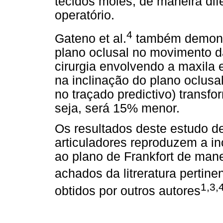
tecidos moles, de maneira dif
operatório.
4
Gateno et al.
também demonst
plano oclusal no movimento 
cirurgia envolvendo a maxila 
na inclinação do plano oclus
no traçado predictivo) trans
seja, será 15% menor.
Os resultados deste estudo 
articuladores reproduzem a in
ao plano de Frankfort de manei
achados da litreratura pertine
1,3,
obtidos por outros autores