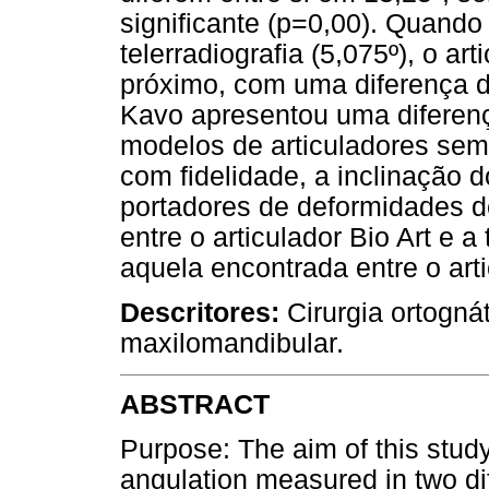
significante (p=0,00). Quand
telerradiografia (5,075º), o ar
próximo, com uma diferença d
Kavo apresentou uma diferenç
modelos de articuladores sem
com fidelidade, a inclinação 
portadores de deformidades de
entre o articulador Bio Art e a
aquela encontrada entre o arti
Descritores:
Cirurgia ortogná
maxilomandibular.
ABSTRACT
Purpose: The aim of this stud
angulation measured in two di