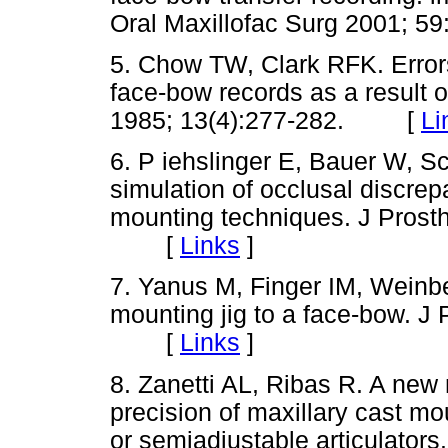
Oral Maxillofac Surg 2001;
5. Chow TW, Clark RFK. Errors
face-bow records as a result o
1985; 13(4):277-282. [
Li
6. P iehslinger E, Bauer W, 
simulation of occlusal discrepa
mounting techniques. J Prosth
[
Links
]
7. Yanus M, Finger IM, Weinb
mounting jig to a face-bow. J
[
Links
]
8. Zanetti AL, Ribas R. A new
precision of maxillary cast mo
or semiadjustable articulators