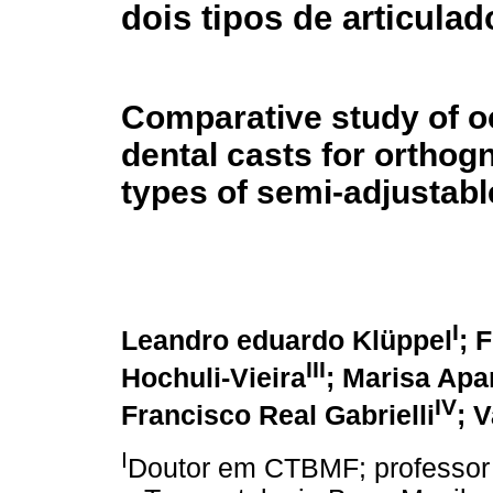
dois tipos de articula
Comparative study of oc
dental casts for orthog
types of semi-adjustabl
I
Leandro eduardo Klüppel
; 
III
Hochuli-Vieira
; Marisa Apa
IV
Francisco Real Gabrielli
; 
I
Doutor em CTBMF; professor A