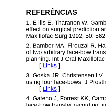
REFERÊNCIAS
1. E llis E, Tharanon W, Gambr
effect on surgical prediction a
Maxillofac Surg 1992; 50:
2. Bamber MA, Firouzai R, Har
of two arbitrary face-bow tran
planning. Int J Oral Maxillofa
[
Links
]
3. Goska JR, Christensen LV. 
using four face-bows. J Prosth
[
Links
]
4. Gateno J, Forrest KK, Cam
face-bow transfer recording: im