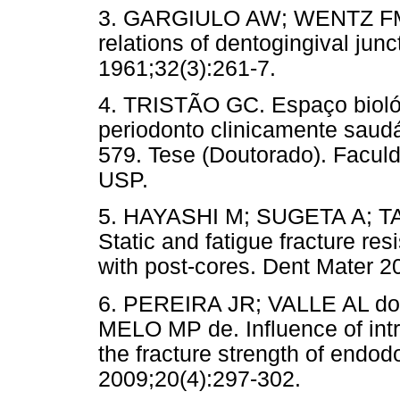
3. GARGIULO AW; WENTZ FM
relations of dentogingival jun
1961;32(3):261-7.
4. TRISTÃO GC. Espaço biológ
periodonto clinicamente saud
579. Tese (Doutorado). Facul
USP.
5. HAYASHI M; SUGETA A; T
Static and fatigue fracture res
with post-cores. Dent Mater 2
6. PEREIRA JR; VALLE AL do
MELO MP de. Influence of intr
the fracture strength of endodo
2009;20(4):297-302.