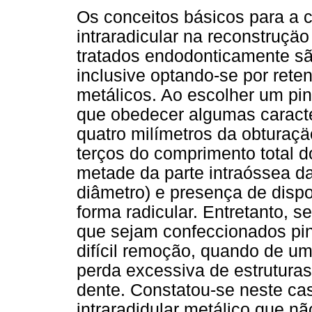
Os conceitos básicos para a 
intraradicular na reconstruçäo
tratados endodonticamente s
inclusive optando-se por reten
metálicos. Ao escolher um pino
que obedecer algumas caracte
quatro milímetros da obturaçäo
terços do comprimento total 
metade da parte intraóssea d
diâmetro) e presença de dispo
forma radicular. Entretanto, 
que sejam confeccionados pin
difícil remoção, quando de u
perda excessiva de estruturas
dente. Constatou-se neste ca
intraradidular metálico que n