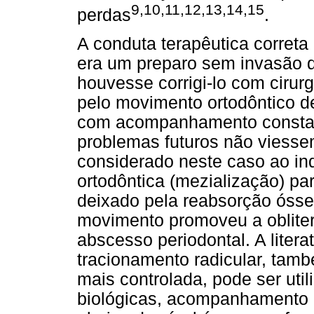
9,10,11,12,13,14,15
perdas
.
A conduta terapêutica correta
era um preparo sem invasão d
houvesse corrigi-lo com cirur
pelo movimento ortodôntico de
com acompanhamento constant
problemas futuros não viessem
considerado neste caso ao in
ortodôntica (mezialização) pa
deixado pela reabsorção óssea
movimento promoveu a oblite
abscesso periodontal. A liter
tracionamento radicular, tam
mais controlada, pode ser util
biológicas, acompanhamento d