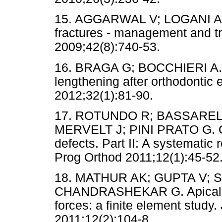
15. AGGARWAL V; LOGANI A;
fractures - management and tr
2009;42(8):740-53.
16. BRAGA G; BOCCHIERI A. A
lengthening after orthodontic 
2012;32(1):81-90.
17. ROTUNDO R; BASSARELLI
MERVELT J; PINI PRATO G. Ort
defects. Part II: A systemati
Prog Orthod 2011;12(1):45-52
18. MATHUR AK; GUPTA V; S
CHANDRASHEKAR G. Apical for
forces: a finite element study
2011;12(2):104-8.