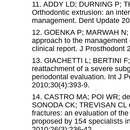
11. ADDY LD; DURNING P;
Orthodontic extrusion: an inte
management. Dent Update 200
12. GOENKA P; MARWAH N; DU
approach to the management of
clinical report. J Prosthodont
13. GIACHETTI L; BERTINI F
reattachment of a severe subg
periodontal evaluation. Int J 
2010;30(4):393-9.
14. CASTRO MA; POI WR; d
SONODA CK; TREVISAN CL et 
fractures: an evaluation of t
proposed by 154 specialists in
2010;26(3):236-42.