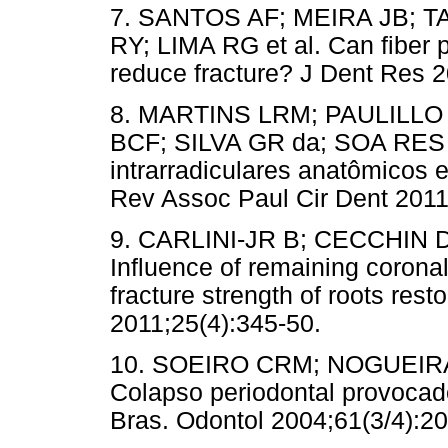
7. SANTOS AF; MEIRA JB; 
RY; LIMA RG et al. Can fiber 
reduce fracture? J Dent Res 2
8. MARTINS LRM; PAULILL
BCF; SILVA GR da; SOA RES 
intrarradiculares anatômicos 
Rev Assoc Paul Cir Dent 2011
9. CARLINI-JR B; CECCHIN 
Influence of remaining coronal 
fracture strength of roots rest
2011;25(4):345-50.
10. SOEIRO CRM; NOGUEIRA
Colapso periodontal provocado 
Bras. Odontol 2004;61(3/4):20