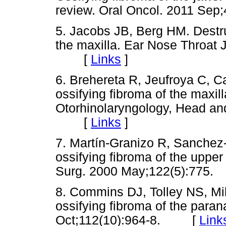
review. Oral Oncol. 2011 S
5. Jacobs JB, Berg HM. Destru
the maxilla. Ear Nose Throat 
[
Links
]
6. Brehereta R, Jeufroya C, 
ossifying fibroma of the maxil
Otorhinolaryngology, Head a
[
Links
]
7. Martín-Granizo R, Sanchez-
ossifying fibroma of the uppe
Surg. 2000 May;122(5):77
8. Commins DJ, Tolley NS, Mil
ossifying fibroma of the paran
Oct;112(10):964-8. [
Link