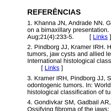
REFERÊNCIAS
1. Khanna JN, Andrade NN. Gia
on a bimaxillary presentation.
Aug;21(4):233-5. [
Links
2. Pindborg JJ, Kramer IRH. H
tumors, jaw cysts and allied l
International histological clas
[
Links
]
3. Kramer IRH, Pindborg JJ, S
odontogenic tumors. In: World 
histological classification 
4. Gondivkar SM, Gadbail AR, 
Ossifying fibroma of the jaws: 