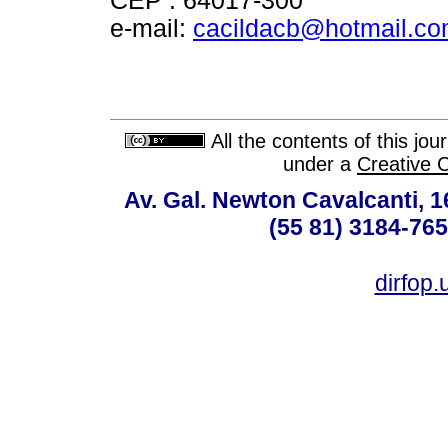
CEP : 64017-300
e-mail:
cacildacb@hotmail.c
All the contents of this jo
under a
Creative 
Av. Gal. Newton Cavalcanti, 1
(55 81) 3184-765
dirfop