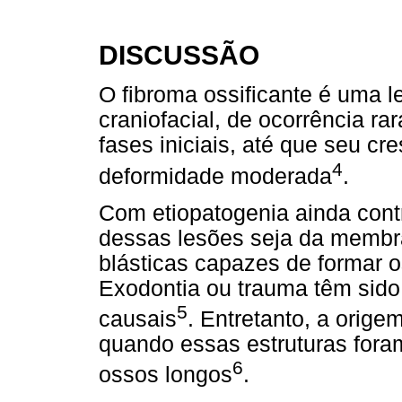
DISCUSSÃO
O fibroma ossificante é uma l
craniofacial, de ocorrência ra
fases iniciais, até que seu c
4
deformidade moderada
.
Com etiopatogenia ainda cont
dessas lesões seja da membra
blásticas capazes de formar o
Exodontia ou trauma têm sido
5
causais
. Entretanto, a orige
quando essas estruturas for
6
ossos longos
.