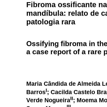
Fibroma ossificante na
mandíbula: relato de c
patologia rara
Ossifying fibroma in th
a case report of a rare
Maria Cândida de Almeida L
I
Barros
; Cacilda Castelo Br
II
Verde Nogueira
; Moema Mo
III