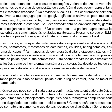
sões assintomáticas que possuem colorações variando do azul ao vermelh
ade no tecido e o grau de congestão do vaso. Além disso,
podem apresentar b
2
ares e tamanhosvariados.
Na cavidade bucal os HEMs ocorremprincipalmente
volver na mucosa jugal, palato, gengiva, glândulas salivares, pele, múscul
cerações, dor, sangramento, infecções secundárias, compressão de estrutur
blemas funcionais e estéticos. Seu desenvolvimento na cavidade bucal, gera
3
cido conjuntivo ou intraósseo.
No presente caso, a paciente apresentava 
características semelhantes às relatadas na literatura. Presume-se que o HE
nte e tenha passado desapercebido até o momento do trauma oclusal.
icas clínicas, o cirurgião dentista deve estar sempre atento ao diagnóstico di
eles, hematomas, metástases de carcinomas, epulides, telangiectasias, fi
6
rcoma de Kaposi.
As manobras de compressão digital e diascopia são os mét
cnica de diascopia é realizada com o auxílio de uma lâmina de vidro pressio
orne-se pálida após a sua compressão. Isto ocorre em virtude do esvaziame
s lesões como os hematomas mantêm a sua coloração, devido ao tecido san
7
 é possível estabelecer o diagnóstico sem necessidade de biópsia.
a técnica utilizada foi a diascopia com auxílio de uma lâmina de vidro. Com a
rande parte da lesão se tornou pálida e que a região central, local de maior v
r arroxeada.
a técnica que pode ser utilizada para a confirmação desta entidade patológic
cos de sangramentos de difícil controle. Outros métodos de diagnóstico que a
zação, dimensão e planejamento terapêutico são a tomografia computadorizad
5
s no diagnóstico de lesões dos tecidos moles.
Como a lesão se apresentou 
de ser feito clinicamente, o uso de tais recursos de diagnóstico não foi neces