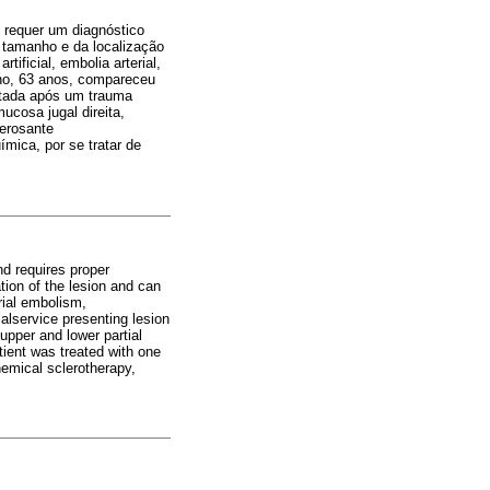
 requer um diagnóstico
 tamanho e da localização
tificial, embolia arterial,
ino, 63 anos, compareceu
notada após um trauma
ucosa jugal direita,
lerosante
mica, por se tratar de
nd requires proper
tion of the lesion and can
erial embolism,
ialservice presenting lesion
upper and lower partial
ient was treated with one
hemical sclerotherapy,