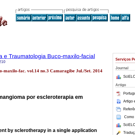
ia e Traumatologia Buco-maxilo-facial
Serviços P
210
Journal
co-maxilo-fac. vol.14 no.3 Camaragibe Jul./Set. 2014
SciELO
Artigo
Portug
mangioma por escleroterapia em
Artigo
Referên
Como c
SciELO
t by sclerotherapy in a single application
Traduç