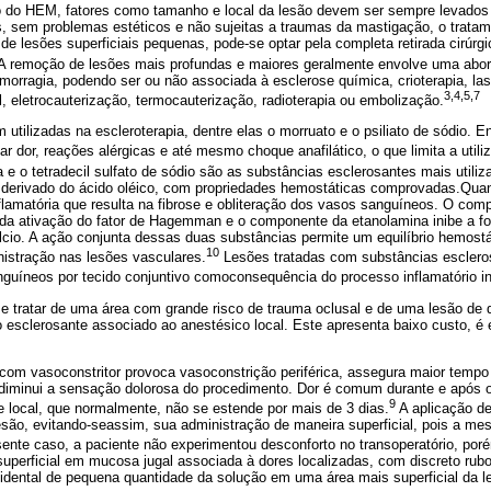
o do HEM, fatores como tamanho e local da lesão devem ser sempre levados
s, sem problemas estéticos e não sujeitas a traumas da mastigação, o trata
de lesões superficiais pequenas, pode-se optar pela completa retirada cirúrgi
A remoção de lesões mais profundas e maiores geralmente envolve uma abor
morragia, podendo ser ou não associada à esclerose química, crioterapia, lase
3,4,5,7
al, eletrocauterização, termocauterização, radioterapia ou embolização.
 utilizadas na escleroterapia, dentre elas o morruato e o psiliato de sódio. E
r dor, reações alérgicas e até mesmo choque anafilático, o que limita a uti
e o tetradecil sulfato de sódio são as substâncias esclerosantes mais utili
erivado do ácido oléico, com propriedades hemostáticas comprovadas.Quand
flamatória que resulta na fibrose e obliteração dos vasos sanguíneos. O com
 da ativação do fator de Hagemman e o componente da etanolamina inibe a f
álcio. A ação conjunta dessas duas substâncias permite um equilíbrio hemostá
10
istração nas lesões vasculares.
Lesões tratadas com substâncias escler
nguíneos por tecido conjuntivo comoconsequência do processo inflamatório i
e tratar de uma área com grande risco de trauma oclusal e de uma lesão de
o esclerosante associado ao anestésico local. Este apresenta baixo custo, é 
 com vasoconstritor provoca vasoconstrição periférica, assegura maior temp
diminui a sensação dolorosa do procedimento. Dor é comum durante e após 
9
 e local, que normalmente, não se estende por mais de 3 dias.
A aplicação de
esão, evitando-seassim, sua administração de maneira superficial, pois a m
ente caso, a paciente não experimentou desconforto no transoperatório, por
uperficial em mucosa jugal associada à dores localizadas, com discreto rubo
cidental de pequena quantidade da solução em uma área mais superficial da l