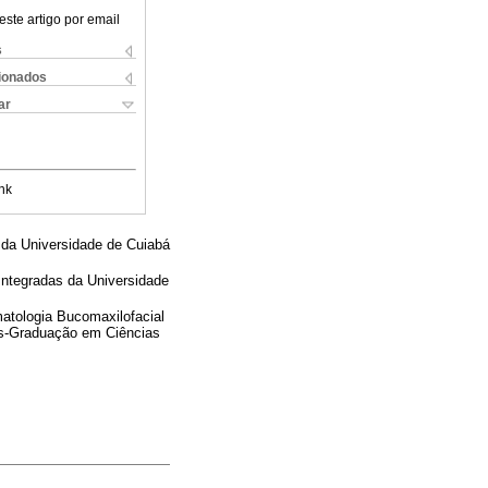
este artigo por email
s
cionados
ar
nk
o da Universidade de Cuiabá
ntegradas da Universidade
atologia Bucomaxilofacial
ós-Graduação em Ciências