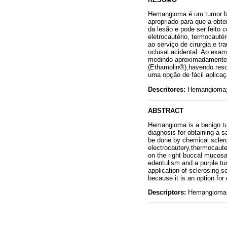
Hemangioma é um tumor ben
apropriado para que a obt
da lesão e pode ser feito co
eletrocautério, termocaut
ao serviço de cirurgia e t
oclusal acidental. Ao exam
medindo aproximadamente 2
(Ethamolin®),havendo resol
uma opção de fácil aplicaç
Descritores:
Hemangioma; 
ABSTRACT
Hemangioma is a benign tumo
diagnosis for obtaining a s
be done by chemical sclerosi
electrocautery,thermocauter
on the right buccal mucosa
edentulism and a purple tu
application of sclerosing s
because it is an option for
Descriptors:
Hemangioma;