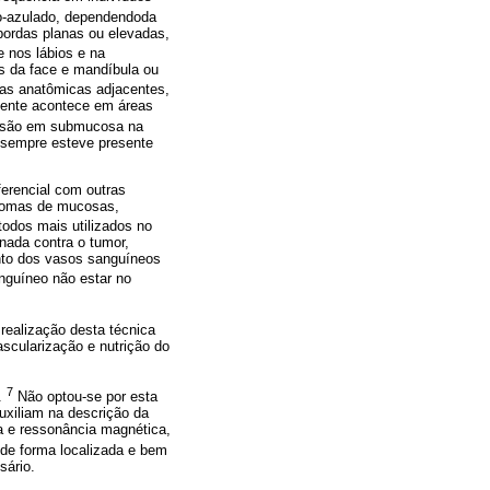
o-azulado, dependendoda
ordas planas ou elevadas,
 nos lábios e na
os da face e mandíbula ou
as anatômicas adjacentes,
lmente acontece em áreas
lesão em submucosa na
M sempre esteve presente
ferencial com outras
bromas de mucosas,
odos mais utilizados no
nada contra o tumor,
nto dos vasos sanguíneos
guíneo não estar no
 realização desta técnica
ascularização e nutrição do
7
a.
Não optou-se por esta
uxiliam na descrição da
a e ressonância magnética,
de forma localizada e bem
sário.