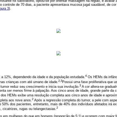
rosante foi satisfatório, optou-se por orientar massagem na região, e avaliar
 controle de 70 dias, a paciente apresentava mucosa jugal saudável, de cor 
gura 3
).
4
1 a 12%, dependendo da idade e da população estudada.
Os HEMs da infânc
2,3
nas crianças com até umano de idade.
Possui uma fase proliferativa que u
3
tumor reduz seu crescimento e inicia sua involução.
A cor altera-se gradua
enta ser menos firme à palpação. Aos cinco anos de idade, grande parte da 
dos HEMs exibe uma resolução completa aos cinco anos de idade e aprox
2
pleta aos nove anos.
Após a regressão completa do tumor, a pele com aspe
 50% dos pacientes, entretanto, mais de 40% dos indivíduos afetados irá exi
2
 cicatrizes, rugas ou telangectasias.
em mulheres do que em homens (proporção de 5:1) e ocorrem com maior fr