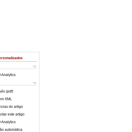
ersonalizados
 Analytics
uês (pdf)
 em XML
cias do artigo
itar este artigo
 Analytics
ão automática