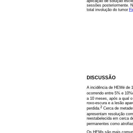
aplicação de solução escle
sessões posteriormente. No
total involução do tumor
Fi
DISCUSSÃO
A incidência de HEMé de 
ocorrendo entre 5% e 10%
a 10 meses, após a qual o 
roxo-escura e a lesão apar
2
perdida.
Cerca de metade 
apresentam resolução com
reestabelecida em cerca de
permanentes como atrofias,
Os HEMs são mais comuns 