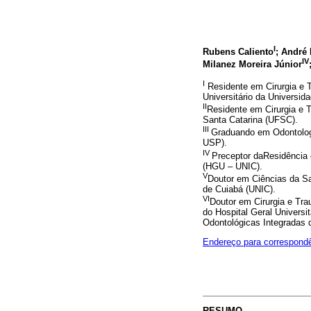
I
Rubens Caliento
; André
IV
Milanez Moreira Júnior
I
Residente em Cirurgia e T
Universitário da Universi
II
Residente em Cirurgia e 
Santa Catarina (UFSC).
III
Graduando em Odontologi
USP).
IV
Preceptor daResidência 
(HGU – UNIC).
V
Doutor em Ciências da S
de Cuiabá (UNIC).
VI
Doutor em Cirurgia e Tra
do Hospital Geral Univers
Odontológicas Integradas 
Endereço para correspond
RESUMO