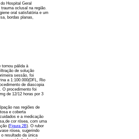
 do Hospital Geral
trauma oclusal na região.
giene oral satisfatória e um
isa, bordas planas,
 tornou pálida à
iltração de solução
rimeira sessão, foi
ina a 1:100.000(DFL, Rio
procedimento de diascopia
. O procedimento foi
 mg de 12/12 horas por 3
alpação nas regiões de
atosa e coberta
s cuidados e a medicação
rosa,de cor rósea, com uma
ção (
Figura 2B
). O rubor
vase rósea, sugerindo
 o resultado da única