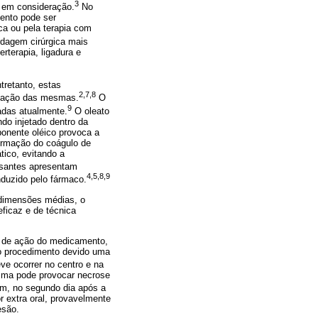
3
 em consideração.
No
mento pode ser
ca ou pela terapia com
dagem cirúrgica mais
rterapia, ligadura e
ntretanto, estas
2,7,8
lização das mesmas.
O
9
zadas atualmente.
O oleato
o injetado dentro da
ponente oléico provoca a
ormação do coágulo de
tico, evitando a
osantes apresentam
4,5,8,9
nduzido pelo fármaco.
 dimensões médias, o
eficaz e de técnica
o de ação do medicamento,
o procedimento devido uma
ve ocorrer no centro e na
esma pode provocar necrose
ém, no segundo dia após a
r extra oral, provavelmente
esão.