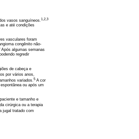
1,2,3
 dos vasos sanguíneos.
mas e até condições
res vasculares foram
angioma congênito não-
3
Após algumas semanas
podendo regredir
giões de cabeça e
os por vários anos,
5
tamanhos variados.
A cor
ia espontânea ou após um
 paciente e tamanho e
a cirúrgica ou a terapia
 jugal tratado com