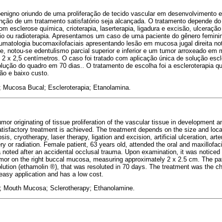
igno oriundo de uma proliferação de tecido vascular em desenvolvimento e
enção de um tratamento satisfatório seja alcançada. O tratamento depende do
m esclerose química, crioterapia, laserterapia, ligadura e excisão, ulceração ar
ério ou radioterapia. Apresentamos um caso de uma paciente do gênero femin
raumatologia bucomaxilofaciais apresentando lesão em mucosa jugal direita 
e, notou-se edentulismo parcial superior e inferior e um tumor arroxeado em m
 x 2,5 centímetros. O caso foi tratado com aplicação única de solução esc
ução do quadro em 70 dias.. O tratamento de escolha foi a escleroterapia quí
ão e baixo custo.
Mucosa Bucal; Escleroterapia; Etanolamina.
r originating of tissue proliferation of the vascular tissue in development a
atisfactory treatment is achieved. The treatment depends on the size and loca
s, cryotherapy, laser therapy, ligation and excision, artificial ulceration, art
y or radiation. Female patient, 63 years old, attended the oral and maxillofac
 noted after an accidental occlusal trauma. Upon examination, it was noticed 
mor on the right buccal mucosa, measuring approximately 2 x 2.5 cm. The pat
olution (ethamolin ®), that was resoluted in 70 days. The treatment was the c
 easy application and has a low cost.
 Mouth Mucosa; Sclerotherapy; Ethanolamine.