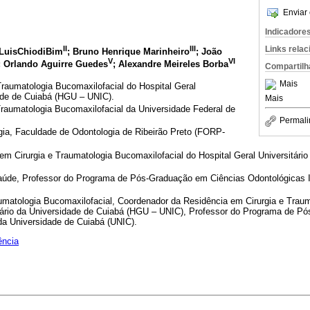
Enviar 
Indicadore
II
III
Links rela
 LuisChiodiBim
; Bruno Henrique Marinheiro
; João
V
VI
; Orlando Aguirre Guedes
; Alexandre Meireles Borba
Compartilh
Mais
raumatologia Bucomaxilofacial do Hospital Geral
dade de Cuiabá (HGU – UNIC).
Mais
Traumatologia Bucomaxilofacial da Universidade Federal de
Permali
a, Faculdade de Odontologia de Ribeirão Preto (FORP-
em Cirurgia e Traumatologia Bucomaxilofacial do Hospital Geral Universitári
aúde, Professor do Programa de Pós-Graduação em Ciências Odontológicas I
umatologia Bucomaxilofacial, Coordenador da Residência em Cirurgia e Traum
itário da Universidade de Cuiabá (HGU – UNIC), Professor do Programa de P
da Universidade de Cuiabá (UNIC).
ência