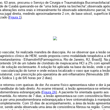
o, 63 anos, procurou o Serviço de Cirurgia e Traumatologia Bucomaxilofacial
dade de Cuiabá queixando-se de "uma bola preta na bochecha",observada após 
alterações extra orais e intraoralmente foi observado edentulismo parcial, hi
 jugal direita, medindo aproximadamente 2 cm, de base séssil, superfície l
izado (
Figura 1
).
o vascular, foi realizada manobra de diascopia. Ao se observar que a lesão se
iagnóstico clínico de HEM, sendo proposta como modalidade terapêutica a inf
oetanolamina - Ethamolin®(Farmoquímica, Rio de Janeiro, RJ, Brasil)]. Na p
ntendo 1/4 de um tubete de cloridrato de mepivacaína HCI a 2% com epinefr
/4 de solução esclerosante. A solução foi aplicada na base da lesão, onde o 
r vascularização do tumor e onde estava localizado o vaso que supria a
lesão
latorial, com prescrição pós-operatória de anti-inflamatório (Nimesulida 100
a Sódica 1 g de 6/6 horas por 2 dias).
e retornou com queixas de dor. Ao exame físico apresentava rubor e dor à p
ndibular do lado direito. Ao exame intraoral, a lesão apresentava-se eritem
udomembrana esbranquiçada (
Figura 2A
). A paciente foi orientada quanto ao
i mantida. Ao retorno de 7 dias, a lesão apresentava-se com consistência fib
ta por uma pseudomembrana esbranquiçada e leve sintomatologia à manipula
o completamente. Com 15 dias de acompanhamento, a área da lesão apresenta
or, sendo ainda observada uma área de consistência fibrosa na região. Como