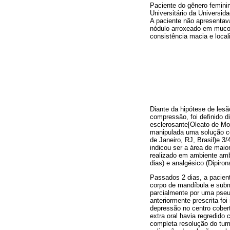
Paciente do gênero feminin
Universitário da Universi
A paciente não apresentava 
nódulo arroxeado em mucosa
consistência macia e local
Diante da hipótese de lesã
compressão, foi definido d
esclerosante[Oleato de Mon
manipulada uma solução co
de Janeiro, RJ, Brasil)e 3
indicou ser a área de maio
realizado em ambiente ambu
dias) e analgésico (Dipiron
Passados 2 dias, a pacient
corpo de mandíbula e subma
parcialmente por uma pse
anteriormente prescrita fo
depressão no centro cober
extra oral havia regredid
completa resolução do tum