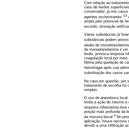
Com relação ao tratament
caso de lesões superficiai
conservador; já nos casos 
3,5
agentes esclerosantes.
ampla pelo potencial de he
excisão, ulceração artifici
Várias substâncias já foram
substâncias podem provoca
oleato de monoetanolamina 
de monoetanolamina é um d
lesão, provoca resposta in
coagulação local
por meio
fibrina pela quelação do c
hemorragia após sua admin
substituição dos vasos sa
No caso em questão, por s
tratamento de escolha foi 
simples.
O uso de anestésico local
limita a ação do mesmo e 
resposta inflamatória leve
porção mais profunda da l
9
da mucosa bucal.
No pres
aplicação, houve necrose s
devido a uma infiltração a