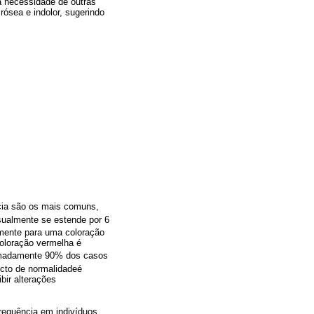
 a necessidade de outras
rósea e indolor, sugerindo
ia são os mais comuns,
sualmente se estende por 6
lmente para uma coloração
coloração vermelha é
imadamente 90% dos casos
cto de normalidadeé
bir alterações
equência em indivíduos