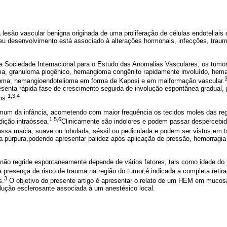
são vascular benigna originada de uma proliferação de células endoteliais
eu desenvolvimento está associado à alterações hormonais, infecções, trau
da Sociedade Internacional para o Estudo das Anomalias Vasculares, os tumo
a, granuloma piogênico, hemangioma congênito rapidamente involuído, hem
toma, hemangioendotelioma em forma de Kaposi e em malformação vascular.
enta rápida fase de crescimento seguida de involução espontânea gradual, 
1,3,4
os.
um da infância, acometendo com maior frequência os tecidos moles das re
1,5,6
dição intraóssea.
Clinicamente são indolores e podem passar despercebid
sa macia, suave ou lobulada, séssil ou pediculada e podem ser vistos em 
ha púrpura,podendo apresentar palidez após aplicação de pressão, hemorrag
ão regride espontaneamente depende de vários fatores, tais como idade do
 presença de risco de trauma na região do tumor,é indicada a completa retirad
3
s.
O objetivo do presente artigo é apresentar o relato de um HEM em mucosa
lução esclerosante associada à um anestésico local.