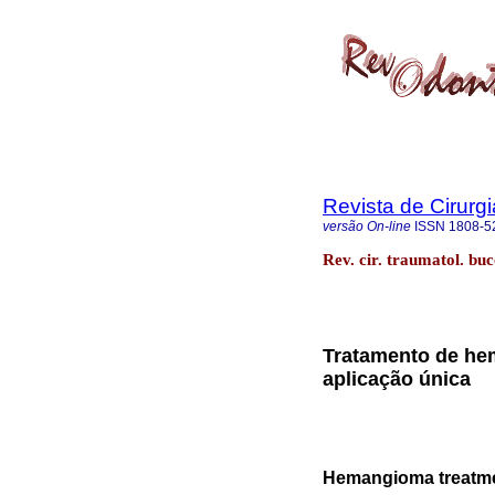
Revista de Cirurg
versão On-line
ISSN
1808-5
Rev. cir. traumatol. bu
Tratamento de he
aplicação única
Hemangioma treatmen