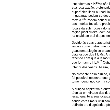
2
leucodermas.
HEMs são le
sua localização, profundid
superfícies lisas ou nodul
língua,mas podem se desen
3,5
maxila.
Podem causar ul
assimetrias faciais e pro
focais da submucosa do te
região jugal direita, com 
na cavidade oral da pacie
Devido às suas característ
lesões como cistos, mucoc
granuloma piogênico e sa
diagnóstico dos HEMs. A té
fazendo com que a lesão t
7
que formam o HEM.
Outra
interior dos vasos. Assim,
No presente caso clínico, 
foi possível observar que g
tumor, continuou com a co
A punção aspirativa é outr
técnica em virtude dos ris
lesão quanto a sua locali
sendo estes mais utilizado
definida e o diagnóstico pô