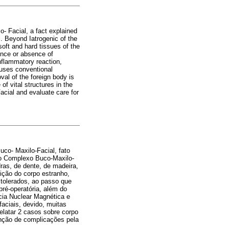
- Facial, a fact explained
l. Beyond Iatrogenic of the
soft and hard tissues of the
ence or absence of
inflammatory reaction,
 uses conventional
al of the foreign body is
of vital structures in the
Facial and evaluate care for
uco- Maxilo-Facial, fato
 no Complexo Buco-Maxilo-
dras, de dente, de madeira,
ição do corpo estranho,
 tolerados, ao passo que
pré-operatória, além do
cia Nuclear Magnética e
aciais, devido, muitas
relatar 2 casos sobre corpo
nção de complicações pela