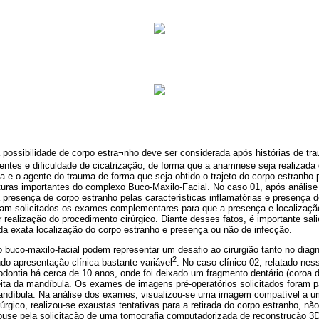
a possibilidade de corpo estra¬nho deve ser considerada após histórias de t
stentes e dificuldade de cicatrização, de forma que a anamnese seja realizad
 e o agente do trauma de forma que seja obtido o trajeto do corpo estranho 
uras importantes do complexo Buco-Maxilo-Facial. No caso 01, após análise d
 presença de corpo estranho pelas características inflamatórias e presença 
oram solicitados os exames complementares para que a presença e localizaç
 realização do procedimento cirúrgico. Diante desses fatos, é importante sal
da exata localização do corpo estranho e presença ou não de infecção.
 buco-maxilo-facial podem representar um desafio ao cirurgião tanto no diag
2
ndo apresentação clínica bastante variável
. No caso clínico 02, relatado nes
odontia há cerca de 10 anos, onde foi deixado um fragmento dentário (coroa 
direita da mandíbula. Os exames de imagens pré-operatórios solicitados foram 
 mandíbula. Na análise dos exames, visualizou-se uma imagem compatível a u
úrgico, realizou-se exaustas tentativas para a retirada do corpo estranho, n
use pela solicitação de uma tomografia computadorizada de reconstrução 3D,