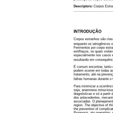
Descriptors:
Corpos Estra
INTRODUÇÃO
Corpos estranhos são class
enquanto os iatrogênicos o
Ferimentos por corpo estra
estilhaços, os quais viola
especialmente nos casos e
resultando em consequênc
É comum encontrar, tanto n
podem ocorrer em todas as
tratamento, até na preven
falhas humanas durante o 
Para minimizar a ocorrênci
seja, anamnese minuciosa
diagnósticas e só a partir 
dos antecedentes, mecanis
associadas. O planejamento
region. The objective of th
the prevention of complica
Prognosis. ato operatório,