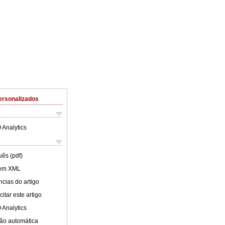
ersonalizados
 Analytics
uês (pdf)
 em XML
cias do artigo
itar este artigo
 Analytics
ão automática