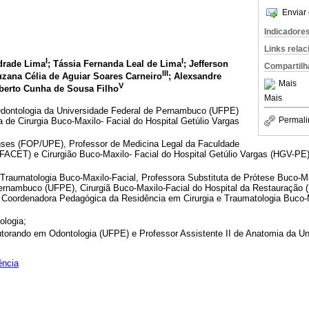
Enviar 
Indicadore
Links rela
I
I
drade Lima
; Tássia Fernanda Leal de Lima
; Jefferson
Compartilh
III
uzana Célia de Aguiar Soares Carneiro
; Alexsandre
Mais
V
lberto Cunha de Sousa Filho
Mais
dontologia da Universidade Federal de Pernambuco (UFPE)
Permali
 de Cirurgia Buco-Maxilo- Facial do Hospital Getúlio Vargas
nses (FOP/UPE), Professor de Medicina Legal da Faculdade
FACET) e Cirurgião Buco-Maxilo- Facial do Hospital Getúlio Vargas (HGV-PE)
Traumatologia Buco-Maxilo-Facial, Professora Substituta de Prótese Buco-Ma
ernambuco (UFPE), Cirurgiã Buco-Maxilo-Facial do Hospital da Restauração 
Coordenadora Pedagógica da Residência em Cirurgia e Traumatologia Buco-M
ologia;
torando em Odontologia (UFPE) e Professor Assistente II de Anatomia da Un
ência