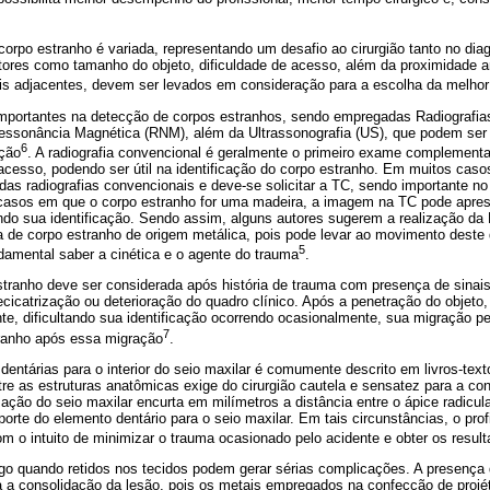
corpo estranho é variada, representando um desafio ao cirurgião tanto no dia
atores como tamanho do objeto, dificuldade de acesso, além da proximidade 
ais adjacentes, devem ser levados em consideração para a escolha da melhor 
portantes na detecção de corpos estranhos, sendo empregadas Radiografia
ssonância Magnética (RNM), além da Ultrassonografia (US), que podem ser 
6
ição
. A radiografia convencional é geralmente o primeiro exame complementar
 acesso, podendo ser útil na identificação do corpo estranho. Em muitos caso
das radiografias convencionais e deve-se solicitar a TC, sendo importante no
casos em que o corpo estranho for uma madeira, a imagem na TC pode apres
tando sua identificação. Sendo assim, alguns autores sugerem a realização d
a de corpo estranho de origem metálica, pois pode levar ao movimento dest
5
damental saber a cinética e o agente do trauma
.
stranho deve ser considerada após história de trauma com presença de sinais
e
cicatrização ou deterioração do quadro clínico. Após a penetração do objeto,
ante, dificultando sua identificação ocorrendo ocasionalmente, sua migração p
7
ranho após essa migração
.
entárias para o interior do seio maxilar é comumente descrito em livros-text
ntre as estruturas anatômicas exige do cirurgião cautela e sensatez para a 
ção do seio maxilar encurta em milímetros a distância entre o ápice radicul
porte do elemento dentário para o seio maxilar. Em tais circunstâncias, o pro
m o intuito de minimizar o trauma ocasionado pelo acidente e obter os resul
go quando retidos nos tecidos podem gerar sérias complicações. A presença d
a a consolidação da lesão, pois os metais empregados na confecção de projét