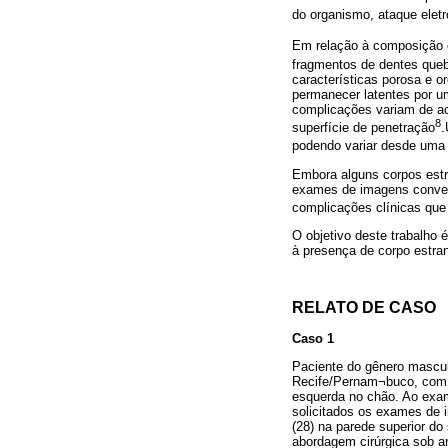
do organismo, ataque elet
Em relação à composição d
fragmentos de dentes quebr
características porosa e o
permanecer latentes por u
complicações variam de ac
8
superfície de penetração
.
podendo variar desde uma 
Embora alguns corpos estr
exames de imagens convenc
complicações clínicas qu
O objetivo deste trabalho é
à presença de corpo estra
RELATO DE CASO
Caso 1
Paciente do gênero mascul
Recife/Pernam¬buco, com h
esquerda no chão. Ao exame
solicitados os exames de 
(28) na parede superior do 
abordagem cirúrgica sob an