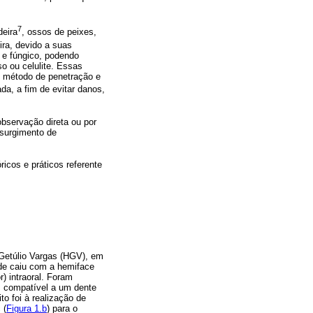
7
deira
, ossos de peixes,
ira, devido a suas
 e fúngico, podendo
o ou celulite. Essas
, método de penetração e
a, a fim de evitar danos,
bservação direta ou por
 surgimento de
ricos e práticos referente
 Getúlio Vargas (HGV), em
de caiu com a hemiface
) intraoral. Foram
m compatível a um dente
ito foi à realização de
 (
Figura 1.b
) para o