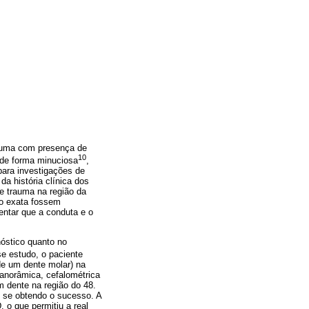
rauma com presença de
10
a de forma minuciosa
,
para investigações de
a história clínica dos
de trauma na região da
ão exata fossem
ientar que a conduta e o
nóstico quanto no
se estudo, o paciente
de um dente molar) na
panorâmica, cefalométrica
m dente na região do 48.
ão se obtendo o sucesso. A
 o que permitiu a real