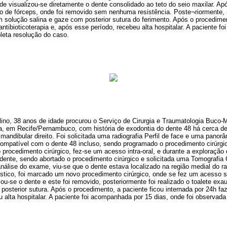
e visualizou-se diretamente o dente consolidado ao teto do seio maxilar. Após
o de fórceps, onde foi removido sem nenhuma resistência. Poste¬riormente, r
 solução salina e gaze com posterior sutura do ferimento. Após o procedimen
antibioticoterapia e, após esse período,
recebeu alta hospitalar. A paciente f
leta resolução do caso.
no, 38 anos de idade procurou o Serviço de Cirurgia e Traumatologia Buco-M
a, em Recife/Pernambuco, com história de exodontia do dente 48 há cerca d
 mandibular direito. Foi solicitada uma radiografia Perfil de face e uma panorâ
compatível com o dente 48 incluso, sendo programado o procedimento cirúrgic
o procedimento
cirúrgico, fez-se um acesso intra-oral, e durante a exploração 
 dente, sendo abortado o procedimento cirúrgico e solicitada uma Tomografi
álise do exame, viu-se que o dente estava localizado na região medial do ra
óstico, foi marcado um novo procedimento cirúrgico, onde se fez um acesso 
zou-se o dente e este foi removido, posteriormente foi realizado o toalete ex
posterior sutura. Após o procedimento, a paciente ficou internada por 24h faz
 alta hospitalar. A paciente foi acompanhada por 15 dias, onde foi observad