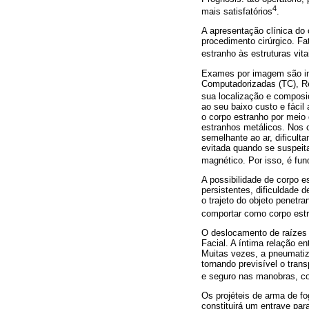
4
mais satisfatórios
.
A apresentação clínica do 
procedimento cirúrgico. F
estranho às estruturas vit
Exames por imagem são im
Computadorizadas (TC), Re
sua localização e compos
ao seu baixo custo e fácil
o corpo estranho por meio 
estranhos metálicos. Nos 
semelhante ao ar, dificul
evitada quando se suspeit
magnético. Por isso, é fun
A possibilidade de corpo e
persistentes, dificuldade d
o trajeto do objeto penetr
comportar como corpo est
O deslocamento de raízes d
Facial. A íntima relação e
Muitas vezes, a pneumatiza
tornando previsível o trans
e seguro nas manobras, co
Os projéteis de arma de fo
constituirá um entrave par