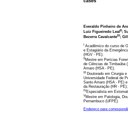
cases
Everaldo Pinheiro de An
II
Luiz Figueiredo Leal
; S
IV
Bezerra Cavalcante
; Gi
I
Acadêmico do curso de O
e Estagiário da Emergência
(HGV - PE);
II
Mestre em Perícias Fore
de Ciências de Timbaúba (
Amaro (HSA - PE);
III
Doutorado em Cirurgia e 
Universidade Federal de P
Santo Amaro (HSA - PE) e 
da Restauração (HR - PE);
IV
Especialista em Estomat
V
Mestre em Patologia, Dou
Pernambuco (UFPE).
Endereço para correspond