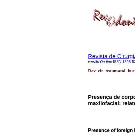
Revista de Cirurg
versão On-line
ISSN
1808-5
Rev. cir. traumatol. bu
Presença de corp
maxilofacial: rela
Presence of foreign 