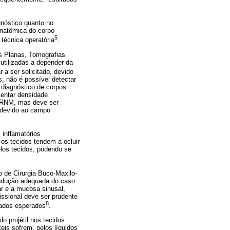
gnóstico quanto no
anatômica do corpo
5
técnica operatória
.
s Planas, Tomografias
utilizadas a depender da
 a ser solicitado, devido
s, não é possível detectar
 diagnóstico de corpos
entar densidade
a RNM, mas deve ser
e devido ao campo
 inflamatórios
 os tecidos tendem a ocluir
elos tecidos, podendo se
o de Cirurgia Buco-Maxilo-
condução adequada do caso.
ar e a mucosa sinusal,
fissional deve ser prudente
8
tados esperados
.
o projétil nos tecidos
eis sofrem, pelos líquidos