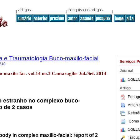
ia e Traumatologia Buco-maxilo-facial
Serviços P
210
Journal
co-maxilo-fac. vol.14 no.3 Camaragibe Jul./Set. 2014
SciELO
Artigo
Portug
o estranho no complexo buco-
Artigo
to de 2 casos
Referên
Como c
SciELO
body in complex maxillo-facial: report of 2
Traduç