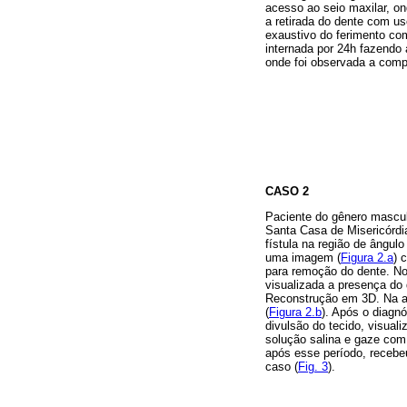
acesso ao seio maxilar, ond
a retirada do dente com us
exaustivo do ferimento com
internada por 24h fazendo 
onde foi observada a comp
CASO 2
Paciente do gênero masculi
Santa Casa de Misericórdi
fístula na região de ângulo
uma imagem (
Figura 2.a
) 
para remoção do dente. N
visualizada a presença do
Reconstrução em 3D. Na an
(
Figura 2.b
). Após o diagn
divulsão do tecido, visuali
solução salina e gaze com 
após esse período, recebeu
caso (
Fig. 3
).