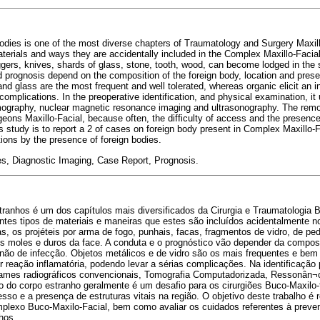
bodies is one of the most diverse chapters of Traumatology and Surgery Maxillo
aterials and ways they are accidentally included in the Complex Maxillo-Facia
ggers, knives, shards of glass, stone, tooth, wood, can become lodged in the 
prognosis depend on the composition of the foreign body, location and pres
 and glass are the most frequent and well tolerated, whereas organic elicit an 
omplications. In the preoperative identification, and physical examination, it
ography, nuclear magnetic resonance imaging and ultrasonography. The remov
rgeons Maxillo-Facial,
because often, the difficulty of access and the presence 
is study is to report a 2 of cases on foreign body present in Complex Maxillo-
tions by the presence of foreign bodies.
es, Diagnostic Imaging, Case Report, Prognosis.
tranhos é um dos capítulos mais diversificados da Cirurgia e Traumatologia B
entes tipos de materiais e maneiras que estes são incluídos acidentalmente
as, os projéteis por arma de fogo, punhais, facas, fragmentos de vidro, de pe
os moles e duros da face. A conduta e o prognóstico vão depender da compos
não de infecção. Objetos metálicos e de vidro são os mais frequentes e bem
reação inflamatória, podendo levar a sérias complicações. Na identificação 
exames radiográficos convencionais, Tomografia Computadorizada, Ressonân¬
o do corpo estranho geralmente é um desafio para os cirurgiões Buco-Maxilo-f
esso e a presença de estruturas vitais na região. O objetivo deste trabalho é 
plexo Buco-Maxilo-Facial, bem como avaliar os cuidados referentes à preve
hos.