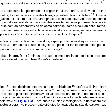
9
roquímico podendo levar à corrosão, ocasionando um processo infeccioso
.
o corpo estranho, podem ser de origem metálica, partículas de vidro, de ma
10
ados, fratura de broca, guarda-chuva, e projéteis de arma de fogo
. A made
rgânica, possui um meio bastante propício para o desenvolvimento bacteriano
m período variável de tempo e manifestar-se tardiamente por meio de abscess
ordo com as características do corpo estranho, como o seu tamanho, forma
Uma vez que o corpo estranho é reconhecido, a sua remoção deve ser realizad
5
pequena lesão cutânea até abscessos e celulites fúngicas
.
anhos, como os de origem metálica, sejam prontamente diagnosticados por o
ionais, em outros casos, o diagnóstico pode ser tardio, sendo feito após o
7
e podem durar semanas ou meses para surgir
.
 discutir, através de 2 relatos de casos, a importância dos conhecimentos teó
nho localizado no complexo Buco-Maxilo-facial.
ino, 21 anos de idade apresentou-se na Unidade de Emergência do Hospital
istória clínica de queda de cerca de 2 metros, há mais ou menos 1 ano, on
 físico, o paciente apresentava sinais de infecção (edema, dor, rubor e calor
imagens faciais Water's, Perfil e Panorâmica, onde foi verificada uma image
seio maxilar (
Figura 1.a
). Após análise clínica e radiográfica, o tratamento ele
estesia geral. No procedimento cirúrgico foi realizada incisão de caldwell Luc