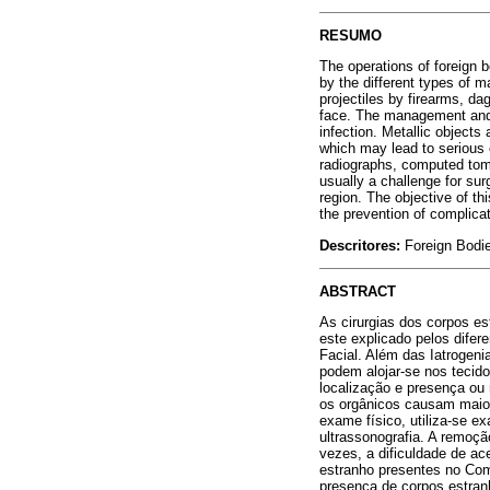
RESUMO
The operations of foreign 
by the different types of m
projectiles by firearms, da
face. The management and 
infection. Metallic objects
which may lead to serious c
radiographs, computed tom
usually a challenge for su
region. The objective of th
the prevention of complica
Descritores:
Foreign Bodi
ABSTRACT
As cirurgias dos corpos es
este explicado pelos difer
Facial. Além das Iatrogeni
podem alojar-se nos tecid
localização e presença ou 
os orgânicos causam maior 
exame físico, utiliza-se 
ultrassonografia. A remoçã
vezes, a dificuldade de ac
estranho presentes no Com
presença de corpos estran