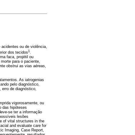
 acidentes ou de violência,
1
rior dos tecidos
.
a faca, projétil ou
 morte para o paciente,
te obstrui as vias aéreas,
atamentos. As iatrogenias
ando pelo diagnóstico,
 erro de diagnóstico,
umprida vigorosamente, ou
o das hipóteses
 deve-se ter a informação
possíveis lesões
of vital structures in the
Facial and evaluate care for
tic Imaging, Case Report,
nsequentemente, resultados