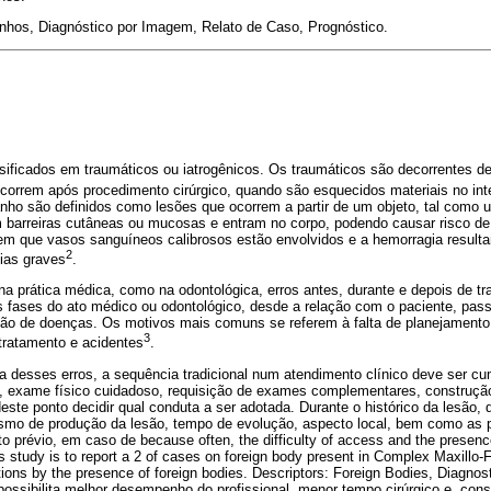
nhos, Diagnóstico por Imagem, Relato de Caso, Prognóstico.
ificados em traumáticos ou iatrogênicos. Os traumáticos são decorrentes de
correm após procedimento cirúrgico, quando são esquecidos materiais no inte
nho são definidos como lesões que ocorrem a partir de um objeto, tal como um
m barreiras cutâneas ou mucosas e entram no corpo, podendo causar risco de
m que vasos sanguíneos calibrosos estão envolvidos e a hemorragia resultan
2
ias graves
.
a prática médica, como na odontológica, erros antes, durante e depois de tr
 fases do ato médico ou odontológico, desde a relação com o paciente, pass
ção de doenças. Os motivos mais comuns se referem à falta de planejamento,
3
tratamento e acidentes
.
a desses erros, a sequência tradicional num atendimento clínico deve ser c
, exame físico cuidadoso, requisição de exames complementares, construçã
deste ponto decidir qual conduta a ser adotada. Durante o histórico da lesão,
mo de produção da lesão, tempo de evolução, aspecto local, bem como as 
 prévio, em caso de because often, the difficulty of access and the presence 
is study is to report a 2 of cases on foreign body present in Complex Maxillo-
tions by the presence of foreign bodies. Descriptors: Foreign Bodies, Diagnos
 possibilita melhor desempenho do profissional, menor tempo cirúrgico e, co