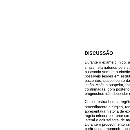
DISCUSSÃO
Durante o exame clínico, 
sinais inflamatórios persi
buscando sempre a cinética
possíveis lesões em estrut
pacientes, suspeitou-se da
lesão. Após a suspeita, f
confirmadas, com posterior
prognóstico irão depender 
Corpos estranhos na região
procedimento cirúrgico, te
apresentava história de ex
região inferior posterior 
lateral e oclusal total de
Durante o procedimento cir
partir desse momento, opto