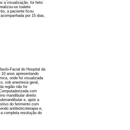
 a visualização, foi feito
ealizou-se toalete
to, a paciente ficou
oi acompanhada por 15 dias,
axilo-Facial do Hospital da
e 10 anos apresentando
mica, onde foi visualizada
o, sob anestesia geral,
da região não foi
a Computadorizada com
mo mandibular direito
submandibular e, após a
austivo do ferimento com
endo antibioticoterapia e,
a a completa resolução do