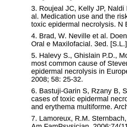
3. Roujeal JC, Kelly JP, Naldi
al. Medication use and the ri
toxic epidermal necrolysis. N
4. Brad, W. Neville et al. Doe
Oral e Maxilofacial. 3ed. [S.L.
5. Halevy S., Ghislain P.D., M
most common cause of Steve
epidermal necrolysis in Europ
2008; 58: 25-32.
6. Bastuji-Garin S, Rzany B, St
cases of toxic epidermal nec
and erythema multiforme. Arc
7. Lamoreux, R.M. Sternbach,
Am FamPsysician. 2006;74(11