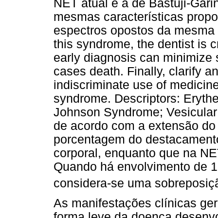
NET atual é a de Bastuji-Gar
mesmas características propo
espectros opostos da mesma 
this syndrome, the dentist is c
early diagnosis can minimize
cases death. Finally, clarify 
indiscriminate use of medicin
syndrome. Descriptors: Eryth
Johnson Syndrome; Vesicular b
de acordo com a extensão do
porcentagem do destacamento 
corporal, enquanto que na NE
Quando há envolvimento de 
considera-se uma sobreposiç
As manifestações clínicas ge
forma leve da doença desenv