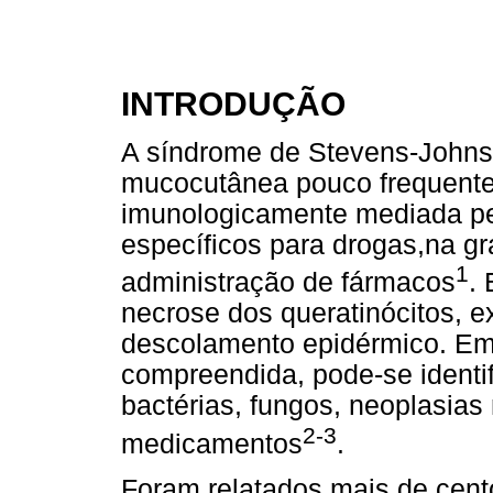
INTRODUÇÃO
A síndrome de Stevens-John
mucocutânea pouco frequente,
imunologicamente mediada pe
específicos para drogas,na g
1
administração de fármacos
.
necrose dos queratinócitos, e
descolamento epidérmico. Em
compreendida, pode-se identif
bactérias, fungos, neoplasias
2-3
medicamentos
.
Foram relatados mais de cent