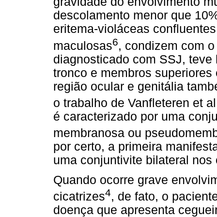
gravidade do envolvimento mu
descolamento menor que 10% 
eritema-violáceas confluentes
6
maculosas
, condizem com o c
diagnosticado com SSJ, teve 
tronco e membros superiores e
região ocular e genitália ta
o trabalho de Vanfleteren et al
é caracterizado por uma conjun
membranosa ou pseudomembr
por certo, a primeira manifes
uma conjuntivite bilateral nos 
Quando ocorre grave envolvi
4
cicatrizes
, de fato, o pacien
doença que apresenta cegueir