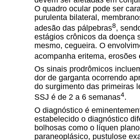
O quadro ocular pode ser cara
purulenta bilateral, membra
8
adesão das pálpebras
, send
estágios crônicos da doença si
mesmo, cegueira. O envolvime
acompanha eritema, erosões
Os sinais prodrômicos incluem
dor de garganta ocorrendo 
do surgimento das primeiras 
4
SSJ é de 2 a 6 semanas
.
O diagnóstico é eminentement
estabelecido o diagnóstico di
bolhosas como o líquen plano,
paraneoplásico, pustulose ex