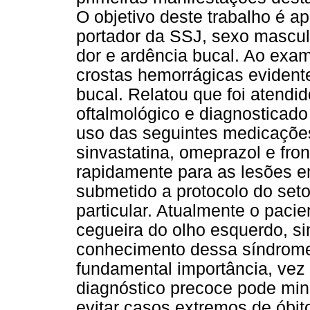
O objetivo deste trabalho é a
portador da SSJ, sexo masculi
dor e ardência bucal. Ao exame
crostas hemorrágicas evident
bucal. Relatou que foi atendi
oftalmológico e diagnosticado
uso das seguintes medicações:
sinvastatina, omeprazol e fron
rapidamente para as lesões em
submetido a protocolo do set
particular. Atualmente o paci
cegueira do olho esquerdo, si
conhecimento dessa síndrome, 
fundamental importância, vez
diagnóstico precoce pode mi
evitar casos extremos de óbito