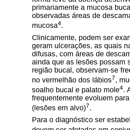
primariamente a mucosa buca
observadas áreas de descamaç
4
mucosa
.
Clinicamente, podem ser exa
geram ulcerações, as quais 
difusas, com áreas de desca
ainda que as lesões possam 
região bucal, observam-se fr
7
no vermelhão dos lábios
, mu
4
soalho bucal e palato mole
. 
frequentemente evoluem para
7
(lesões em alvo)
.
Para o diagnóstico ser estabe
devem ser afetadas em conjun