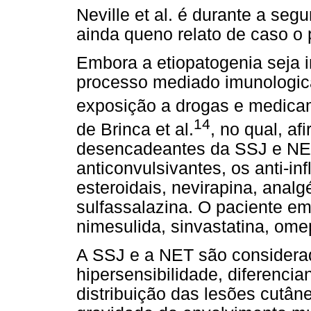
Neville et al. é durante a seg
ainda queno relato de caso o 
Embora a etiopatogenia seja 
processo mediado imunologic
exposição a drogas e medica
14
de Brinca et al.
, no qual, a
desencadeantes da SSJ e NET, 
anticonvulsivantes, os anti-in
esteroidais, nevirapina, analg
sulfassalazina. O paciente em
nimesulida, sinvastatina, omep
A SSJ e a NET são considera
hipersensibilidade, diferenci
distribuição das lesões cutân