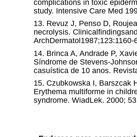
complications in toxic epiderm
study. Intensive Care Med 19
13. Revuz J, Penso D, Roujeau
necrolysis. Clinicalfindingsan
ArchDermatol1987;123:1160-6
14. Brinca A, Andrade P, Xav
Síndrome de Stevens-Johnson
casuística de 10 anos. Revis
15. Czubkowska I, Barszcak 
Erythema multiforme in child
syndrome. WiadLek. 2000; 53 (