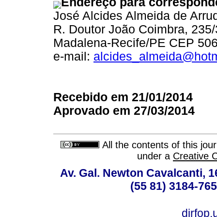
Endereço para correspond
José Alcides Almeida de Arru
R. Doutor João Coimbra, 235
Madalena-Recife/PE CEP 50
e-mail:
alcides_almeida@hot
Recebido em 21/01/2014
Aprovado em 27/03/2014
All the contents of this jo
under a
Creative 
Av. Gal. Newton Cavalcanti, 1
(55 81) 3184-765
dirfop