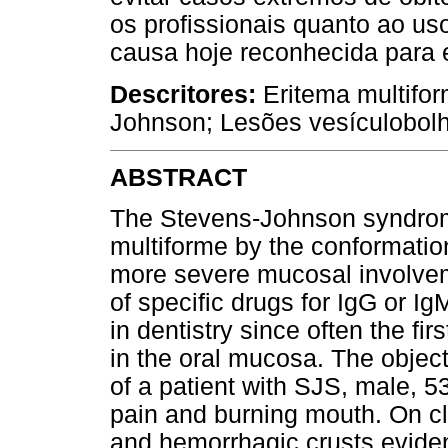
os profissionais quanto ao u
causa hoje reconhecida para 
Descritores:
Eritema multifo
Johnson; Lesões vesículobol
ABSTRACT
The Stevens-Johnson syndrome
multiforme by the conformation
more severe mucosal involveme
of specific drugs for IgG or Ig
in dentistry since often the fi
in the oral mucosa. The objecti
of a patient with SJS, male, 53
pain and burning mouth. On cl
and hemorrhagic crusts evident