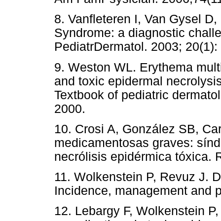
8. Vanfleteren I, Van Gysel D
Syndrome: a diagnostic challe
PediatrDermatol. 2003; 20(1):
9. Weston WL. Erythema mult
and toxic epidermal necrolysis
Textbook of pediatric dermatol
2000.
10. Crosi A, González SB, Ca
medicamentosas graves: sín
necrólisis epidérmica tóxica.
11. Wolkenstein P, Revuz J. D
Incidence, management and pr
12. Lebargy F, Wolkenstein P,