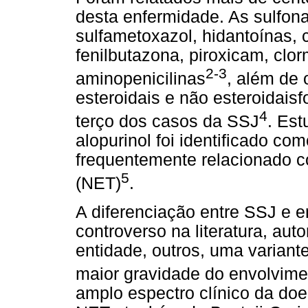
desta enfermidade. As sulfona
sulfametoxazol, hidantoínas, 
fenilbutazona, piroxicam, clo
2-3
aminopenicilinas
, além de 
esteroidais e não esteroidais
4
terço dos casos da SSJ
. Est
alopurinol foi identificado c
frequentemente relacionado c
5
(NET)
.
A diferenciação entre SSJ e e
controverso na literatura, au
entidade, outros, uma variant
maior gravidade do envolvim
amplo espectro clínico da doe