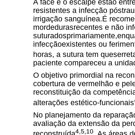
A face e o escalpe estão ent
resistentes a infecção póstra
irrigação sanguínea.É recome
mordedurasrecentes e não in
suturadosprimariamente,enqu
infecçãoexistentes ou ferimen
horas, a sutura tem queserre
paciente compareceu a unidad
O objetivo primordial na recon
cobertura de vermelhão e pel
reconstituição da competência
alterações estético-funcionais
No planejamento da reparação 
avaliação da extensão da per
4,5,10
reconstruída
. As áreas 