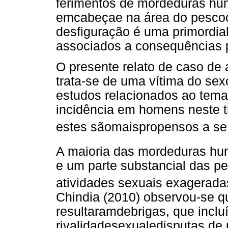
ferimentos de mordeduras hu
emcabeçae na área do pescoç
desfiguração é uma primordia
associados a consequências p
O presente relato de caso d
trata-se de uma vítima do se
estudos relacionados ao tem
incidência em homens neste ti
estes sãomaispropensos a se 
A maioria das mordeduras hum
e um parte substancial das p
atividades sexuais exagerada
Chindia (2010) observou-se q
resultaramdebrigas, que incl
rivalidadesexualedisputas de 