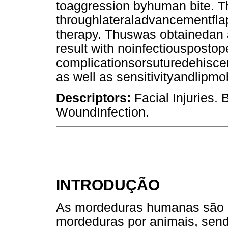
toaggression byhuman bite. Th
throughlateraladvancementflap
therapy. Thuswas obtainedan a
result with noinfectiouspostop
complicationsorsuturedehisce
as well as sensitivityandlipmob
Descriptors:
Facial Injuries.
WoundInfection.
INTRODUÇÃO
As mordeduras humanas são 
mordeduras por animais, send