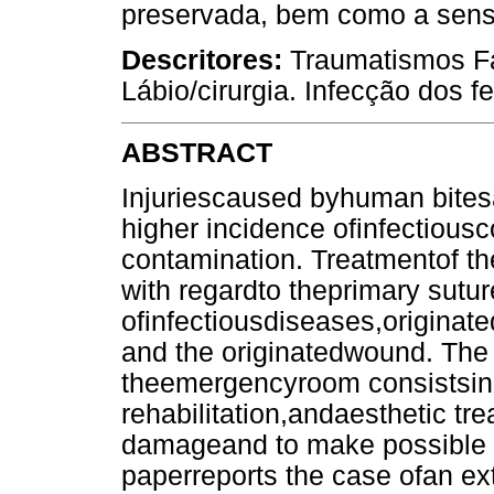
preservada, bem como a sensib
Descritores:
Traumatismos F
Lábio/cirurgia. Infecção dos f
ABSTRACT
Injuriescaused byhuman bites
higher incidence ofinfectiousc
contamination. Treatmentof the
with regardto theprimary sutu
ofinfectiousdiseases,originat
and the originatedwound. The 
theemergencyroom consistsin i
rehabilitation,andaesthetic t
damageand to make possible th
paperreports the case ofan ex