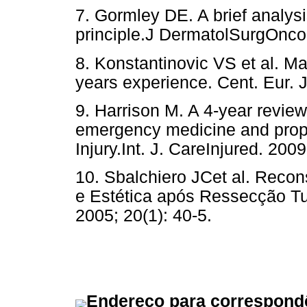
7. Gormley DE. A brief analysi
principle.J DermatolSurgOncol
8. Konstantinovic VS et al. Max
years experience. Cent. Eur. 
9. Harrison M. A 4-year review
emergency medicine and prop
Injury.Int. J. CareInjured. 200
10. Sbalchiero JCet al. Reco
e Estética após Ressecção Tum
2005; 20(1): 40-5.
Endereço para correspond