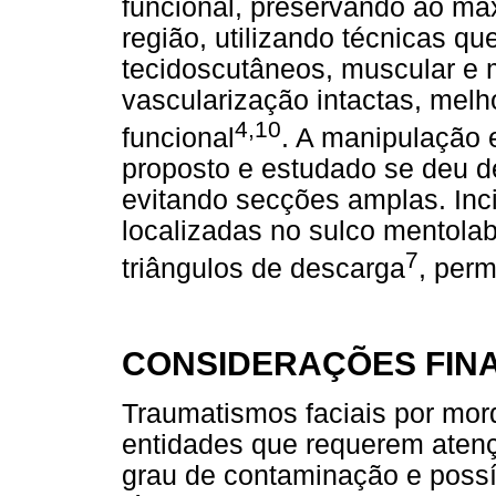
funcional, preservando ao má
região, utilizando técnicas qu
tecidoscutâneos, muscular e
vascularização intactas, mel
4,10
funcional
. A manipulação 
proposto e estudado se deu d
evitando secções amplas. Inc
localizadas no sulco mentolab
7
triângulos de descarga
, per
CONSIDERAÇÕES FINA
Traumatismos faciais por m
entidades que requerem atenç
grau de contaminação e possí