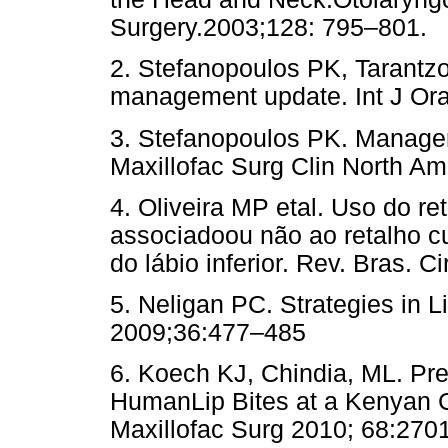
Surgery.2003;128: 795–801.
2. Stefanopoulos PK, Tarantz
management update. Int J Ora
3. Stefanopoulos PK. Managem
Maxillofac Surg Clin North Am
4. Oliveira MP etal. Uso do 
associadoou não ao retalho c
do lábio inferior. Rev. Bras. Ci
5. Neligan PC. Strategies in L
2009;36:477–485
6. Koech KJ, Chindia, ML. Pr
HumanLip Bites at a Kenyan C
Maxillofac Surg 2010; 68:270