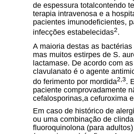
de espessura totalcontendo te
terapia intravenosa e a hospi
pacientes imunodeficientes, p
2
infecções estabelecidas
.
A maioria destas as bactérias 
mas muitos estirpes de S. au
lactamase. De acordo com as 
clavulanato é o agente antimi
2,3
do ferimento por mordida
. 
paciente comprovadamente nã
cefalosporinas,a cefuroxima e
Em caso de histórico de alerg
ou uma combinação de clind
fluoroquinolona (para adultos