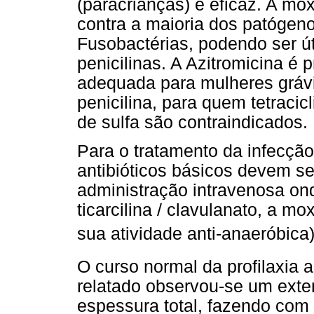
(paracrianças) é eficaz. A mo
contra a maioria dos patógen
Fusobactérias, podendo ser út
penicilinas. A Azitromicina é
adequada para mulheres grávi
penicilina, para quem tetracic
de sulfa são contraindicados.
Para o tratamento da infecçã
antibióticos básicos devem se
administração intravenosa ond
ticarcilina / clavulanato, a mo
sua atividade anti-anaeróbic
O curso normal da profilaxia a
relatado observou-se um extens
espessura total, fazendo com