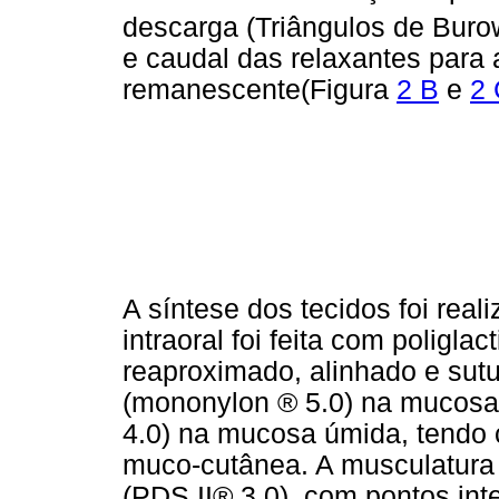
descarga (Triângulos de Buro
e caudal das relaxantes para 
remanescente(Figura
2 B
e
2 
A síntese dos tecidos foi real
intraoral foi feita com poligla
reaproximado, alinhado e sut
(mononylon ® 5.0) na mucosa 
4.0) na mucosa úmida, tendo 
muco-cutânea. A musculatura
(PDS II® 3.0), com pontos inte