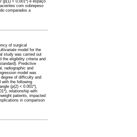
r (p(1) < 0,001*) e espaço
m pacientes com sobrepeso
ndo comparados a
ency of surgical
ltivariate model for the
nal study was carried out
he eligibility criteria and
standard). Predictive
al, radiographic and
 regression model was
degree of difficulty and
 with the following
angle (p(2) < 0.001*),
01*), relationship with
rweight patients, impacted
omplications in comparison