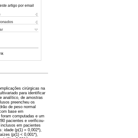
este artigo por email
s
cionados
ar
nk
complicações cirúrgicas na
ivariado para identificar
e analítico, de amostras
nclusos preencheu os
adrão de peso normal
as com base em
cial foram computadas e um
80 pacientes e verificou-
s inclusos em pacientes
 idade (p(1) = 0,002*),
aízes (p(1) < 0,001*),