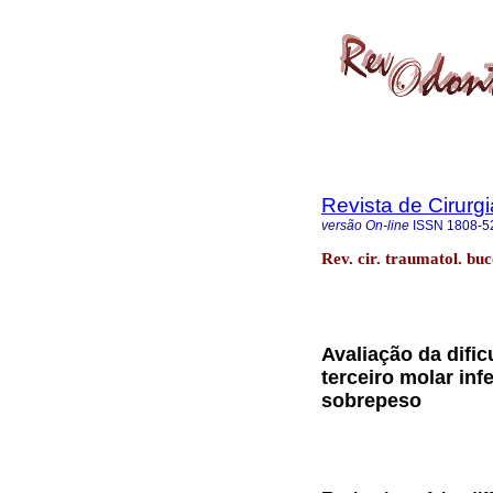
Revista de Cirurg
versão On-line
ISSN
1808-5
Rev. cir. traumatol. bu
Avaliação da difi
terceiro molar inf
sobrepeso