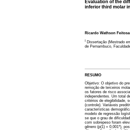
Evaluation of the di
inferior third molar 
Ricardo Wathson Feitosa
I
Dissertação (Mestrado em 
de Pernambuco, Faculdade
RESUMO
Objetivo: O objetivo do pr
remoção de terceiros molar
os fatores de risco associ
independentes. Um total de
critérios de elegibilidade
(controle). Variáveis pred
características demográfica
modelo de regressão logíst
se que o grau de dificulda
com sobrepeso foram elevad
gênero (p(1) = 0,001*), pos