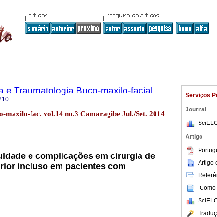
ia e Traumatologia Buco-maxilo-facial
Serviços P
210
Journal
co-maxilo-fac. vol.14 no.3 Camaragibe Jul./Set. 2014
SciELO
Artigo
Portug
culdade e complicações em cirurgia de
Artigo
erior incluso em pacientes com
Referên
Como c
SciELO
Traduç