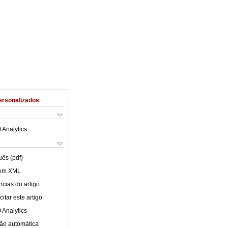
ersonalizados
 Analytics
uês (pdf)
 em XML
cias do artigo
itar este artigo
 Analytics
ão automática