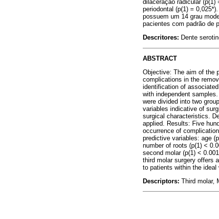
dilaceração radicular (p(1
periodontal (p(1) = 0,025*
possuem um 14 grau moder
pacientes com padrão de 
Descritores:
Dente serotin
ABSTRACT
Objective: The aim of the p
complications in the remova
identification of associate
with independent samples. A 
were divided into two group
variables indicative of sur
surgical characteristics. D
applied. Results: Five hund
occurrence of complications
predictive variables: age (p
number of roots (p(1) < 0.00
second molar (p(1) < 0.001
third molar surgery offers 
to patients within the ideal
Descriptors:
Third molar, 