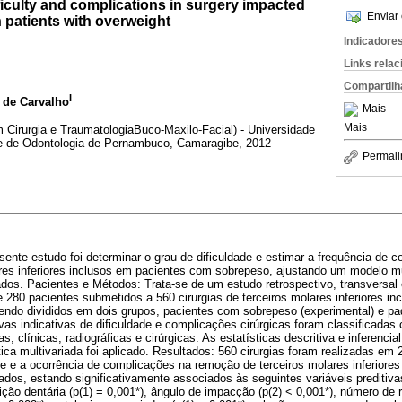
fficulty and complications in surgery impacted
Enviar 
in patients with overweight
Indicadore
Links rela
Compartilh
I
 de Carvalho
Mais
Mais
Cirurgia e TraumatologiaBuco-Maxilo-Facial) - Universidade
 de Odontologia de Pernambuco, Camaragibe, 2012
Permali
esente estudo foi determinar o grau de dificuldade e estimar a frequência de 
es inferiores inclusos em pacientes com sobrepeso, ajustando um modelo mult
ados. Pacientes e Métodos: Trata-se de um estudo retrospectivo, transversal 
 280 pacientes submetidos a 560 cirurgias de terceiros molares inferiores i
, sendo divididos em dois grupos, pacientes com sobrepeso (experimental) e p
itivas indicativas de dificuldade e complicações cirúrgicas foram classificad
s, clínicas, radiográficas e cirúrgicas. As estatísticas descritiva e inferen
ica multivariada foi aplicado. Resultados: 560 cirurgias foram realizadas em 2
de e a ocorrência de complicações na remoção de terceiros molares inferiore
os, estando significativamente associados às seguintes variáveis preditivas:
ição dentária (p(1) = 0,001*), ângulo de impacção (p(2) < 0,001*), número de r