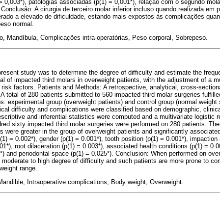
) = 0,003*), patologias associadas (p(1) = 0,001*), relação com o segundo mola
). Conclusão: A cirurgia de terceiro molar inferior incluso quando realizada e
ado a elevado de dificuldade, estando mais expostos às complicações qua
peso normal.
o, Mandíbula, Complicações intra-operatórias, Peso corporal, Sobrepeso.
resent study was to determine the degree of difficulty and estimate the frequ
l of impacted third molars in overweight patients, with the adjustment of a mu
d risk factors. Patients and Methods: A retrospective, analytical, cross-sectio
total of 280 patients submitted to 560 impacted third molar surgeries fulfilled t
s: experimental group (overweight patients) and control group (normal weight 
gical difficulty and complications were classified based on demographic, clinic
escriptive and inferential statistics were computed and a mul
tivariate logistic
red sixty impacted third molar surgeries were performed on 280 patients. The 
 were greater in the group of overweight patients and significantly associated
(1) = 0.002*), gender (p(1) = 0.001*), tooth position (p(1) = 0.001*), impaction 
1*), root dilaceration (p(1) = 0.003*), associated health conditions (p(1) = 0.0
*) and periodontal space (p(1) = 0.025*). Conclusion: When performed on ove
a moderate to high degree of difficulty and such patients are more prone to c
 weight range.
Mandible, Intraoperative complications, Body weight, Overweight.