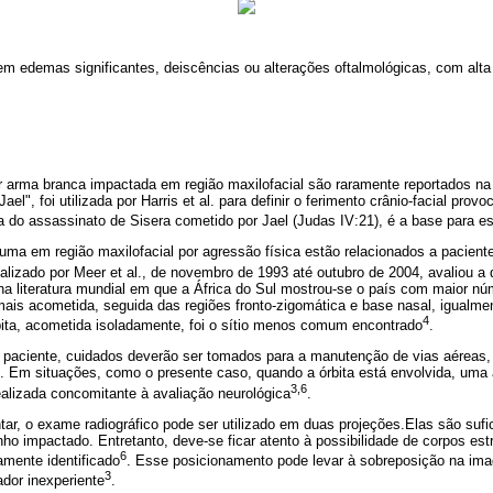
em edemas significantes, deiscências ou alterações oftalmológicas, com alta 
 arma branca impactada em região maxilofacial são raramente reportados na l
l", foi utilizada por Harris et al. para definir o ferimento crânio-facial prov
ica do assassinato de Sisera cometido por Jael (Judas IV:21), é a base para es
uma em região maxilofacial por agressão física estão relacionados a pacient
ealizado por Meer et al., de novembro de 1993 até outubro de 2004, avaliou a 
na literatura mundial em que a África do Sul mostrou-se o país com maior nú
 mais acometida, seguida das regiões fronto-zigomática e base nasal, igualm
4
rbita, acometida isoladamente, foi o sítio menos comum encontrado
.
o paciente, cuidados deverão ser tomados para a manutenção de vias aéreas,
. Em situações, como o presente caso, quando a órbita está envolvida, uma
3,6
ealizada concomitante à avaliação neurológica
.
r, o exame radiográfico pode ser utilizado em duas projeções.Elas são sufic
nho impactado. Entretanto, deve-se ficar atento à possibilidade de corpos e
6
amente identificado
. Esse posicionamento pode levar à sobreposição na ima
3
dor inexperiente
.