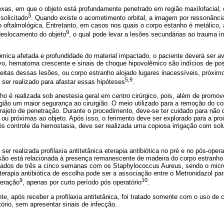
as, em que o objeto está profundamente penetrado em região maxilofacial,
3
solicitado
. Quando existe o acometimento orbital, a imagem por ressonânc
 oftalmológica. Entretanto, em casos nos quais o corpo estanho é metálico,
9
deslocamento do objeto
, o qual pode levar a lesões secundárias ao trauma in
mica afetada e profundidade do material impactado, o paciente deverá ser ava
vo, hematoma crescente e sinais de choque hipovolêmico são indícios de pos
itas dessas lesões, ou corpo estranho alojado lugares inacessíveis, próxim
5,9
ser realizado para afastar essas hipóteses
.
o é realizada sob anestesia geral em centro cirúrgico, pois, além de promov
rgião um maior segurança ao cirurgião. O meio utilizado para a remoção do co
jeto de penetração. Durante o procedimento, deve-se ter cuidado para não d
 ou próximas ao objeto. Após isso, o ferimento deve ser explorado para a pr
s controle da hemostasia, deve ser realizada uma copiosa irrigação com solu
er realizada profilaxia antitetânica eterapia antibiótica no pré e no pós-opera
esão está relacionada à presença remanescente de madeira do corpo estranho
ados de três a cinco semanas com os Staphylococcus Aureus, sendo o mic
erapia antibiótica de escolha pode ser a associação entre o Metronidazol p
9
10
geração
, apenas por curto período pós operatório
.
te, após receber a profilaxia antitetânica, foi tratado somente com o uso de c
ório, sem apresentar sinais de infecção.