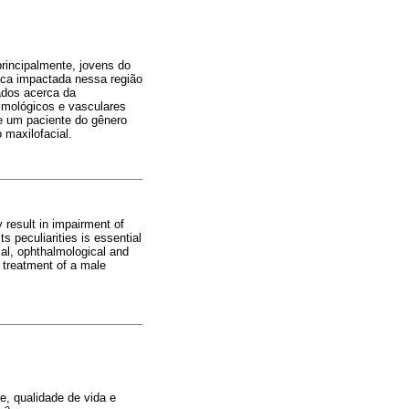
rincipalmente, jovens do
aca impactada nessa região
ados acerca da
lmológicos e vasculares
 de um paciente do gênero
maxilofacial.
 result in impairment of
 peculiarities is essential
al, ophthalmological and
e treatment of a male
e, qualidade de vida e