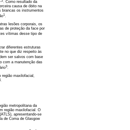
1,2
. Como resultado da
erceira causa de óbito na
s brancas os instrumentos
1
ão
.
ras lesões corporais, os
vas de proteção da face por
tes vítimas desse tipo de
ar diferentes estruturas
te no que diz respeito às
podem ser salvos com base
ndo com a manutenção das
3
ário
.
 região maxilofacial,
3.
egião metropolitana da
m região maxilofacial. O
 (ATLS), apresentando-se
ala de Coma de Glasgow