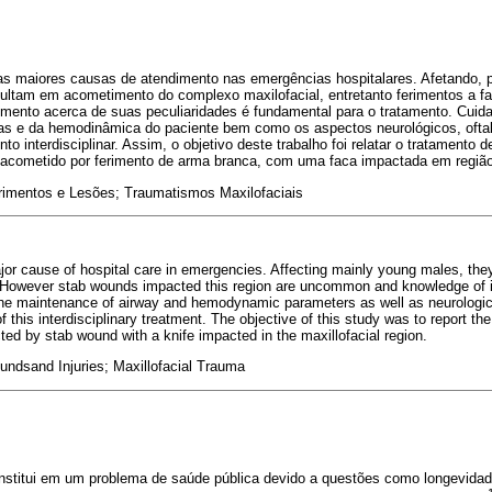
as maiores causas de atendimento nas emergências hospitalares. Afetando, p
sultam em acometimento do complexo maxilofacial, entretanto ferimentos a f
mento acerca de suas peculiaridades é fundamental para o tratamento. Cuid
s e da hemodinâmica do paciente bem como os aspectos neurológicos, ofta
o interdisciplinar. Assim, o objetivo deste trabalho foi relatar o tratamento
acometido por ferimento de arma branca, com uma faca impactada em região 
erimentos e Lesões; Traumatismos Maxilofaciais
jor cause of hospital care in emergencies. Affecting mainly young males, they
 However stab wounds impacted this region are uncommon and knowledge of its
 the maintenance of airway and hemodynamic parameters as well as neurologic
f this interdisciplinary treatment. The objective of this study was to report th
cted by stab wound with a knife impacted in the maxillofacial region.
undsand Injuries; Maxillofacial Trauma
onstitui em um problema de saúde pública devido a questões como longevidad