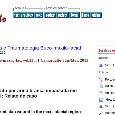
ia e Traumatologia Buco-maxilo-facial
Services 
5210
Journal
co-maxilo-fac. vol.15 n.1 Camaragibe Jan./Mar. 2015
SciELO
Article
Portug
Article
ado por arma branca impactada em
Article
l: Relato de caso
How to 
SciELO
ked stab wound in the maxillofacial region:
Automat