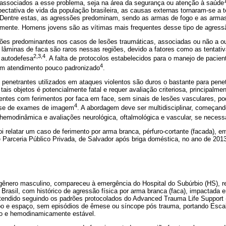
 associados a esse problema, seja na área da segurança ou atenção à saúde
ectativa de vida da população brasileira, as causas externas tornaram-se a t
a. Dentre estas, as agressões predominam, sendo as armas de fogo e as arma
vamente. Homens jovens são as vítimas mais frequentes desse tipo de agress
ões predominantes nos casos de lesões traumáticas, associadas ou não a out
 lâminas de faca são raros nessas regiões, devido a fatores como as tentati
2,3,4
 autodefesa
. A falta de protocolos estabelecidos para o manejo de pacien
4
um atendimento pouco padronizado
.
penetrantes utilizados em ataques violentos são duros o bastante para penetr
ais objetos é potencialmente fatal e requer avaliação criteriosa, principalmen
ientes com ferimentos por faca em face, sem sinais de lesões vasculares, 
4
lise de exames de imagem
. A abordagem deve ser multidisciplinar, começa
 hemodinâmica e avaliações neurológica, oftalmológica e vascular, se necess
oi relatar um caso de ferimento por arma branca, pérfuro-cortante (facada), em
 Parceria Público Privada, de Salvador após briga doméstica, no ano de 201
 gênero masculino, compareceu à emergência do Hospital do Subúrbio (HS), r
 Brasil, com histórico de agressão física por arma branca (faca), impactada e
atendido seguindo os padrões protocolados do Advanced Trauma Life Support
mpo e espaço, sem episódios de êmese ou síncope pós trauma, portando Esc
o e hemodinamicamente estável.