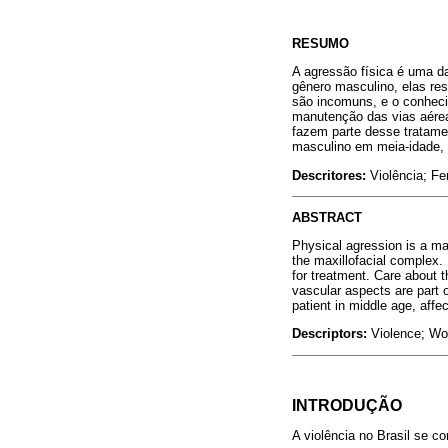
RESUMO
A agressão física é uma d
gênero masculino, elas re
são incomuns, e o conheci
manutenção das vias aérea
fazem parte desse tratament
masculino em meia-idade, 
Descritores:
Violência; F
ABSTRACT
Physical agression is a ma
the maxillofacial complex.
for treatment. Care about
vascular aspects are part o
patient in middle age, affe
Descriptors:
Violence; Wo
INTRODUÇÃO
A violência no Brasil se c