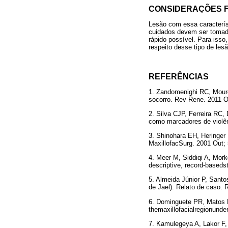
CONSIDERAÇÕES F
Lesão com essa caracterís
cuidados devem ser tomado
rápido possível. Para iss
respeito desse tipo de les
REFERÊNCIAS
1. Zandomenighi RC, Mouro
socorro. Rev Rene. 201
2. Silva CJP, Ferreira RC
como marcadores de violên
3. Shinohara EH, Heringer 
MaxillofacSurg. 2001 Out; 
4. Meer M, Siddiqi A, Morke
descriptive, record-basedst
5. Almeida Júnior P, Sant
de Jael): Relato de caso.
6. Dominguete PR, Matos B
themaxillofacialregionund
7. Kamulegeya A, Lakor F, 