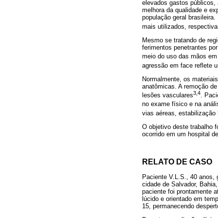
elevados gastos públicos,
melhora da qualidade e exp
população geral brasileir
mais utilizados, respecti
Mesmo se tratando de regi
ferimentos penetrantes por
meio do uso das mãos em
agressão em face reflete 
Normalmente, os materiais 
anatômicas. A remoção de t
3,4
lesões vasculares
. Pac
no exame físico e na aná
vias aéreas, estabilização
O objetivo deste trabalho f
ocorrido em um hospital de
RELATO DE CASO
Paciente V.L.S., 40 anos,
cidade de Salvador, Bahia,
paciente foi prontamente 
lúcido e orientado em te
15, permanecendo despert