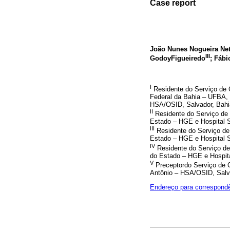
Case report
João Nunes Nogueira Ne
III
GodoyFigueiredo
; Fábi
I
Residente do Serviço de C
Federal da Bahia – UFBA, 
HSA/OSID, Salvador, Bahia
II
Residente do Serviço de 
Estado – HGE e Hospital S
III
Residente do Serviço de 
Estado – HGE e Hospital S
IV
Residente do Serviço de 
do Estado – HGE e Hospita
V
Preceptordo Serviço de C
Antônio – HSA/OSID, Salva
Endereço para correspond