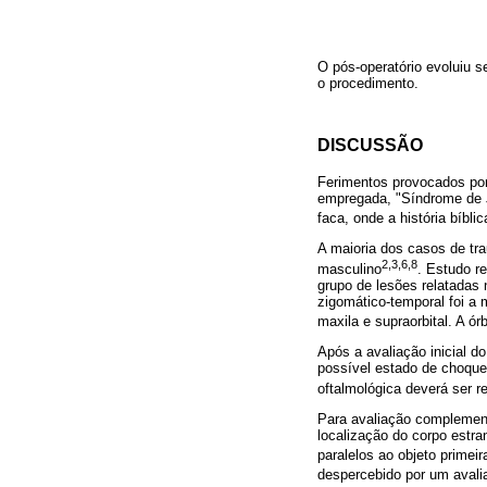
O pós-operatório evoluiu s
o procedimento.
DISCUSSÃO
Ferimentos provocados por
empregada, "Síndrome de Jae
faca, onde a história bíbl
A maioria dos casos de tra
2,3,6,8
masculino
. Estudo r
grupo de lesões relatadas 
zigomático-temporal foi a
maxila e supraorbital. A ó
Após a avaliação inicial d
possível estado de choque
oftalmológica deverá ser r
Para avaliação complementa
localização do corpo estra
paralelos ao objeto primeir
despercebido por um avalia