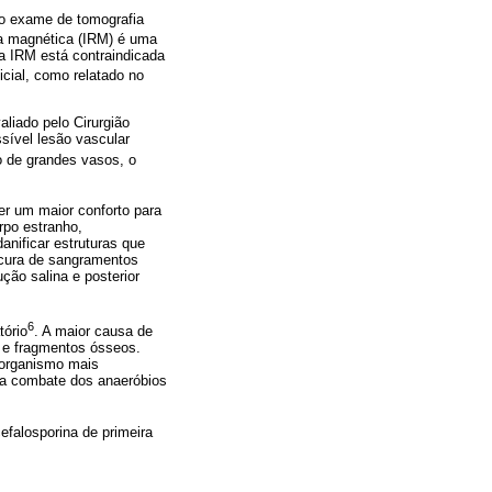
 o exame de tomografia
ia magnética (IRM) é uma
 a IRM está contraindicada
icial, como relatado no
liado pelo Cirurgião
sível lesão vascular
o de grandes vasos, o
er um maior conforto para
rpo estranho,
anificar estruturas que
ocura de sangramentos
ção salina e posterior
6
tório
. A maior causa de
 e fragmentos ósseos.
rorganismo mais
ara combate dos anaeróbios
efalosporina de primeira