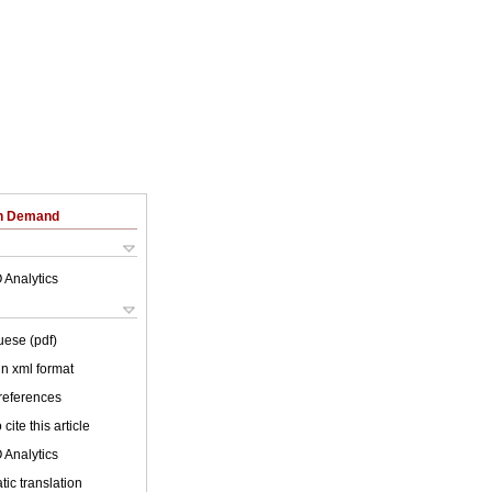
on Demand
 Analytics
uese (pdf)
 in xml format
 references
cite this article
 Analytics
ic translation