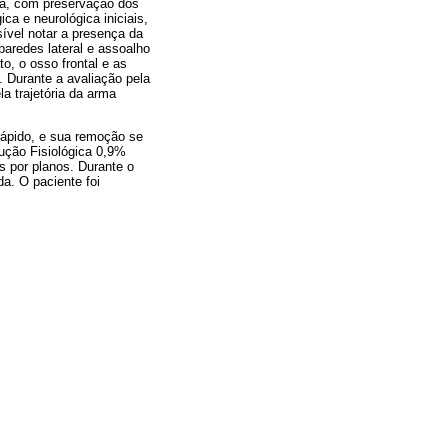
rda, com preservação dos
ca e neurológica iniciais,
ível notar a presença da
paredes lateral e assoalho
o, o osso frontal e as
 Durante a avaliação pela
la trajetória da arma
rápido, e sua remoção se
ução Fisiológica 0,9%
 por planos. Durante o
da. O paciente foi