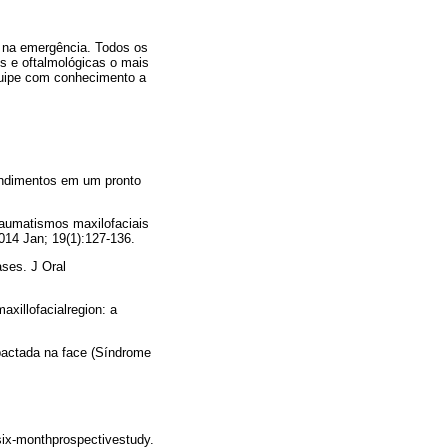
e na emergência. Todos os
s e oftalmológicas o mais
quipe com conhecimento a
endimentos em um pronto
raumatismos maxilofaciais
014 Jan; 19(1):127-136.
ases. J Oral
axillofacialregion: a
pactada na face (Síndrome
 six-monthprospectivestudy.