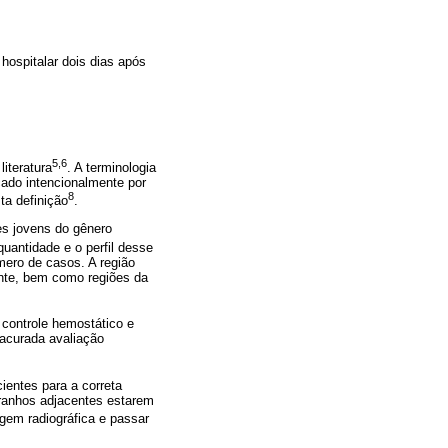
hospitalar dois dias após
5,6
iteratura
. A terminologia
ocado intencionalmente por
8
ta definição
.
es jovens do gênero
quantidade e o perfil desse
mero de casos. A região
ente, bem como regiões da
 controle hemostático e
 acurada avaliação
ientes para a correta
stranhos adjacentes estarem
gem radiográfica e passar