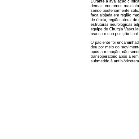
Durante a avaliação clíni
demais contornos maxilofac
sendo posteriormente soli
faca alojada em região max
de órbita, região lateral 
estruturas neurológicas a
equipe de Cirurgia Vascular
branca e sua posição final
O paciente foi encaminhad
deu por meio do movimento
após a remoção, não sendo
transoperatório após a rem
submetido à antibióticotera