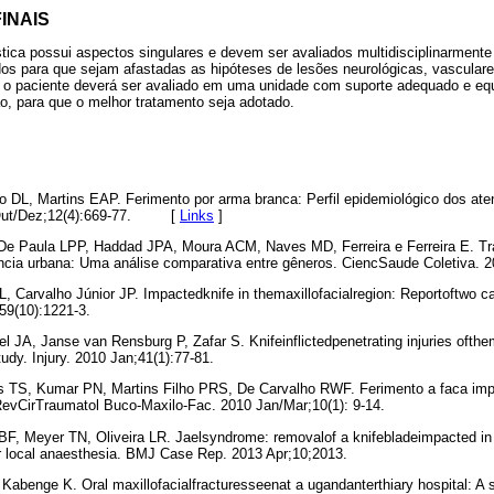
INAIS
tica possui aspectos singulares e devem ser avaliados multidisciplinarment
s para que sejam afastadas as hipóteses de lesões neurológicas, vasculare
o, o paciente deverá ser avaliado em uma unidade com suporte adequado e e
ão, para que o melhor tratamento seja adotado.
 DL, Martins EAP. Ferimento por arma branca: Perfil epidemiológico dos at
1 Out/Dez;12(4):669-77. [
Links
]
, De Paula LPP, Haddad JPA, Moura ACM, Naves MD, Ferreira e Ferreira E. T
cia urbana: Uma análise comparativa entre gêneros. CiencSaude Coletiva. 2
L, Carvalho Júnior JP. Impactedknife in themaxillofacialregion: Reportoftwo c
59(10):1221-3.
l JA, Janse van Rensburg P, Zafar S. Knifeinflictedpenetrating injuries ofthem
udy. Injury. 2010 Jan;41(1):77-81.
os TS, Kumar PN, Martins Filho PRS, De Carvalho RWF. Ferimento a faca im
 RevCirTraumatol Buco-Maxilo-Fac. 2010 Jan/Mar;10(1): 9-14.
F, Meyer TN, Oliveira LR. Jaelsyndrome: removalof a knifebladeimpacted in
er local anaesthesia. BMJ Case Rep. 2013 Apr;10;2013.
Kabenge K. Oral maxillofacialfracturesseenat a ugandanterthiary hospital: A