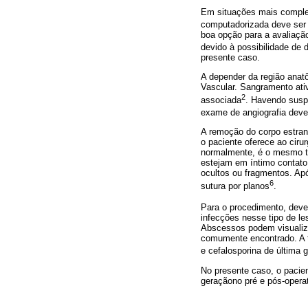
Em situações mais complex
computadorizada deve ser 
boa opção para a avaliação
devido à possibilidade de 
presente caso.
A depender da região anatô
Vascular. Sangramento ati
2
associada
. Havendo suspe
exame de angiografia deve 
A remoção do corpo estranh
o paciente oferece ao ciru
normalmente, é o mesmo tra
estejam em íntimo contato
ocultos ou fragmentos. Apó
6
sutura por planos
.
Para o procedimento, deve s
infecções nesse tipo de l
Abscessos podem visualiz
comumente encontrado. A t
e cefalosporina de última 
No presente caso, o pacien
geraçãono pré e pós-operat