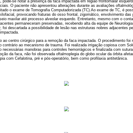
ca, pode-se notar a presença da faca impactada em região frontomalar esque
iais. O paciente não apresentou alterações durante as avaliações oftalmológi
citado o exame de Tomografia Computadorizada (TC).Ao exame de TC, é poss
ilofacial, provocando fraturas do osso frontal, zigomático, envolvimento das 
de seio maxilar até processo alveolar esquerdo. Entretanto, mesmo com o contat
djacentes permaneceram preservadas, recebendo alta da equipe de Neurologia.
, foi descartada a possibilidade de lesão nas estruturas nobres adjacentes pe
 impactada.
o ao centro cirúrgico para a remoção da faca impactada. O procedimento foi 
 contrário ao mecanismo de trauma. Foi realizada irrigação copiosa com Sol
 necessárias manobras para controles hemorrágicos e finalizada com suturas
oção da faca, não foi observada oftalmoplegia do globo ocular da órbita afeta
pia com Cefalotina, pré e pós-operatório, bem como profilaxia antitetânica.