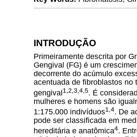
INTRODUÇÃO
Primeiramente descrita por G
Gengival (FG) é um cresciment
decorrente do acúmulo excess
acentuada de fibroblastos no t
1,2,3,4,5
gengival
. É considera
mulheres e homens são igual
1,4
1:175.000 indivíduos
. De a
pode ser classificada em medi
4
hereditária e anatômica
. Ent