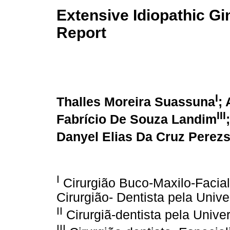
Extensive Idiopathic Gi
Report
I
Thalles Moreira Suassuna
;
III
Fabrício De Souza Landim
Danyel Elias Da Cruz Perez
I
Cirurgião Buco-Maxilo-Facial
Cirurgião- Dentista pela Univ
II
Cirurgiã-dentista pela Univ
III