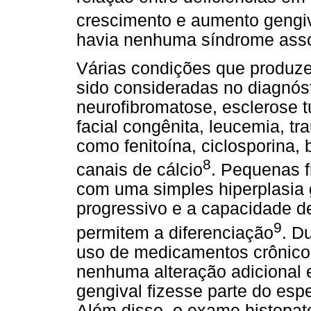
crescimento e aumento gengi
havia nenhuma síndrome ass
Várias condições que produz
sido consideradas no diagnósti
neurofibromatose, esclerose t
facial congênita, leucemia, t
como fenitoína, ciclosporina,
8
canais de cálcio
. Pequenas 
com uma simples hiperplasia 
progressivo e a capacidade de
9
permitem a diferenciação
. D
uso de medicamentos crônicos
nenhuma alteração adicional
gengival fizesse parte do esp
Além disso, o exame histopat