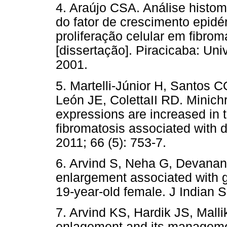
4. Araújo CSA. Análise histom
do fator de crescimento epidé
proliferação celular em fibrom
[dissertação]. Piracicaba: Un
2001.
5. Martelli-Júnior H, Santos 
León JE, ColettaII RD. Mini
expressions are increased in t
fibromatosis associated with d
2011; 66 (5): 753-7.
6. Arvind S, Neha G, Devanand
enlargement associated with g
19-year-old female. J Indian S
7. Arvind KS, Hardik JS, Malli
enlagement and its managemen