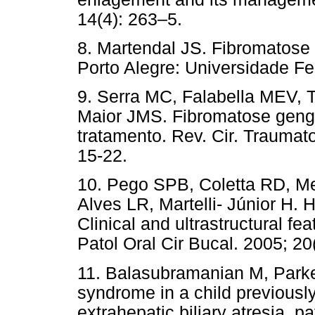
14(4): 263–5.
8. Martendal JS. Fibromatose 
Porto Alegre: Universidade Fe
9. Serra MC, Falabella MEV, 
Maior JMS. Fibromatose gengiv
tratamento. Rev. Cir. Traumato
15-22.
10. Pego SPB, Coletta RD, M
Alves LR, Martelli- Júnior H. H
Clinical and ultrastructural f
Patol Oral Cir Bucal. 2005; 20
11. Balasubramanian M, Par
syndrome in a child previousl
extrahepatic biliary atresia, p