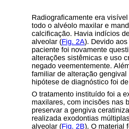
Radiograficamente era visíve
todo o alvéolo maxilar e mand
calcificação. Havia indícios d
alveolar (
Fig. 2A
). Devido aos
paciente foi novamente quest
alterações sistêmicas e uso 
negado veementemente. Além d
familiar de alteração gengival
hipótese de diagnóstico foi d
O tratamento instituído foi a 
maxilares, com incisões nas 
preservar a gengiva ceratiniz
realizada exodontias múltipla
alveolar (
Fig. 2B
). O material