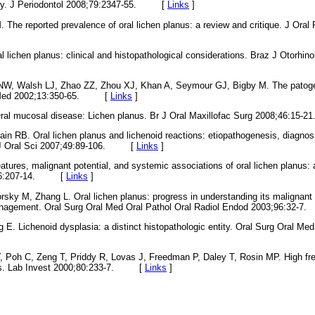
udy. J Periodontol 2008;79:2347-55. [
Links
]
The reported prevalence of oral lichen planus: a review and critique. J Oral
 lichen planus: clinical and histopathological considerations. Braz J Otorhin
W, Walsh LJ, Zhao ZZ, Zhou XJ, Khan A, Seymour GJ, Bigby M. The patogene
iol Med 2002;13:350-65. [
Links
]
 Oral mucosal disease: Lichen planus. Br J Oral Maxillofac Surg 2008;46:
ain RB. Oral lichen planus and lichenoid reactions: etiopathogenesis, diagn
. J Oral Sci 2007;49:89-106. [
Links
]
eatures, malignant potential, and systemic associations of oral lichen planus: 
;46:207-14. [
Links
]
sky M, Zhang L. Oral lichen planus: progress in understanding its malignant 
 management. Oral Surg Oral Med Oral Pathol Oral Radiol Endod 2003;96:3
 E. Lichenoid dysplasia: a distinct histopathologic entity. Oral Surg Oral Me
, Poh C, Zeng T, Priddy R, Lovas J, Freedman P, Daley T, Rosin MP. High freq
ions. Lab Invest 2000;80:233-7. [
Links
]