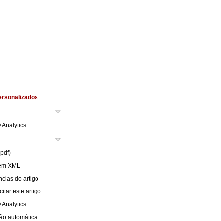
ersonalizados
 Analytics
(pdf)
 em XML
cias do artigo
itar este artigo
 Analytics
ão automática