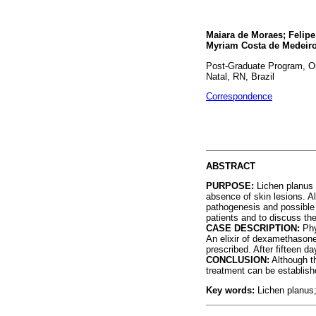
Maiara de Moraes; Felip
Myriam Costa de Medeiros
Post-Graduate Program, Ora
Natal, RN, Brazil
Correspondence
ABSTRACT
PURPOSE:
Lichen planus 
absence of skin lesions. Alt
pathogenesis and possible p
patients and to discuss the
CASE DESCRIPTION:
Phy
An elixir of dexamethasone
prescribed. After fifteen d
CONCLUSION:
Although th
treatment can be establish
Key words:
Lichen planus;