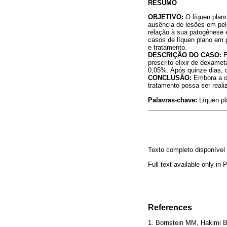
RESUMO
OBJETIVO:
O líquen plan
ausência de lesões em pel
relação à sua patogênese e
casos de líquen plano em 
e tratamento.
DESCRIÇÃO DO CASO:
E
prescrito elixir de dexame
0,05%. Após quinze dias, 
CONCLUSÃO:
Embora a oc
tratamento possa ser reali
Palavras-chave:
Líquen pl
Texto completo disponíve
Full text available only in
References
1. Bornstein MM, Hakimi B,