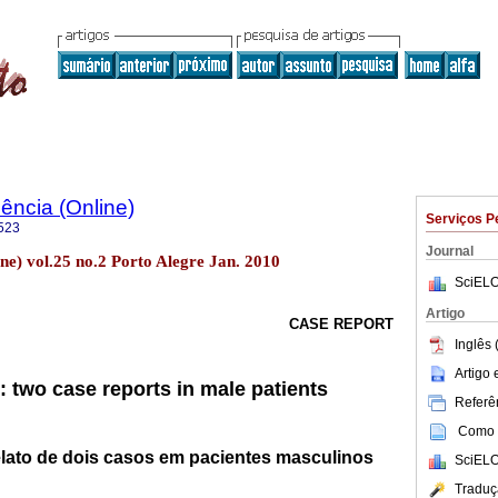
ência (Online)
Serviços P
523
Journal
ine) vol.25 no.2 Porto Alegre Jan. 2010
SciELO
Artigo
CASE REPORT
Inglês 
Artigo
: two case reports in male patients
Referên
Como c
relato de dois casos em pacientes masculinos
SciELO
Traduç