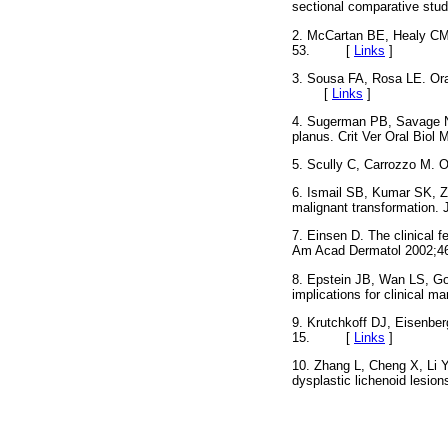
sectional comparative st
2. McCartan BE, Healy CM. 
53. [
Links
]
3. Sousa FA, Rosa LE. Oral
[
Links
]
4. Sugerman PB, Savage N
planus. Crit Ver Oral B
5. Scully C, Carrozzo M.
6. Ismail SB, Kumar SK, Z
malignant transformation
7. Einsen D. The clinical f
Am Acad Dermatol 2002
8. Epstein JB, Wan LS, Gor
implications for clinical
9. Krutchkoff DJ, Eisenberg
15. [
Links
]
10. Zhang L, Cheng X, Li Y
dysplastic lichenoid les