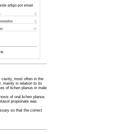
este artigo por email
s
cionados
ar
nk
cavity, most often in the
 mainly in relation to its
ses of lichen planus in male
osis of oral lichen planus.
etasol propionate was
sary so that the correct