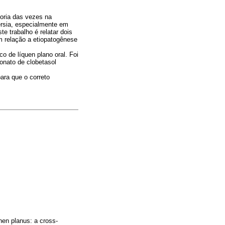
oria das vezes na
érsia, especialmente em
e trabalho é relatar dois
m relação a etiopatogênese
o de líquen plano oral. Foi
ionato de clobetasol
ara que o correto
hen planus: a cross-