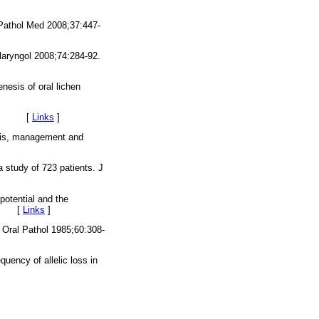
 Pathol Med 2008;37:447-
olaryngol 2008;74:284-92.
sis of oral lichen
15-21. [
Links
]
osis, management and
a study of 723 patients. J
potential and the
2-7. [
Links
]
d Oral Pathol 1985;60:308-
uency of allelic loss in