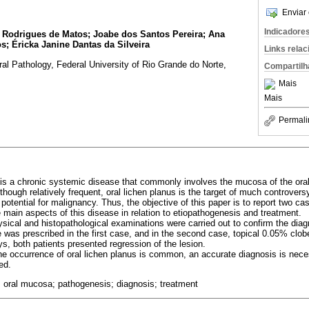
Enviar 
Indicadore
e Rodrigues de Matos; Joabe dos Santos Pereira; Ana
; Éricka Janine Dantas da Silveira
Links rela
l Pathology, Federal University of Rio Grande do Norte,
Compartilh
Mais
Mais
Permali
is a chronic systemic disease that commonly involves the mucosa of the oral 
hough relatively frequent, oral lichen planus is the target of much controversy,
otential for malignancy. Thus, the objective of this paper is to report two ca
 main aspects of this disease in relation to etiopathogenesis and treatment.
sical and histopathological examinations were carried out to confirm the diagn
 was prescribed in the first case, and in the second case, topical 0.05% clob
ays, both patients presented regression of the lesion.
e occurrence of oral lichen planus is common, an accurate diagnosis is neces
ed.
 oral mucosa; pathogenesis; diagnosis; treatment