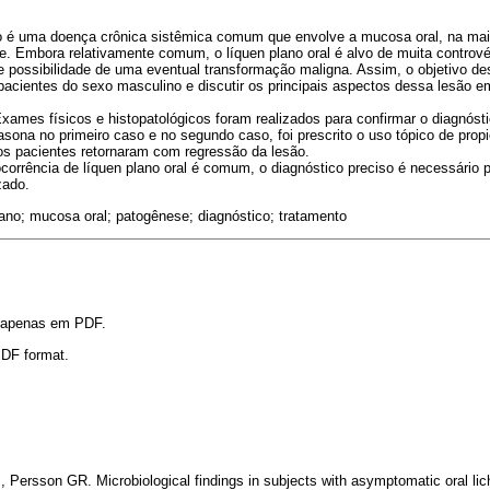
o é uma doença crônica sistêmica comum que envolve a mucosa oral, na mai
e. Embora relativamente comum, o líquen plano oral é alvo de muita controv
 possibilidade de uma eventual transformação maligna. Assim, o objetivo dest
pacientes do sexo masculino e discutir os principais aspectos dessa lesão e
xames físicos e histopatológicos foram realizados para confirmar o diagnóstic
tasona no primeiro caso e no segundo caso, foi prescrito o uso tópico de prop
os pacientes retornaram com regressão da lesão.
orrência de líquen plano oral é comum, o diagnóstico preciso é necessário p
zado.
ano; mucosa oral; patogênese; diagnóstico; tratamento
l apenas em PDF.
 PDF format.
 Persson GR. Microbiological findings in subjects with asymptomatic oral lic