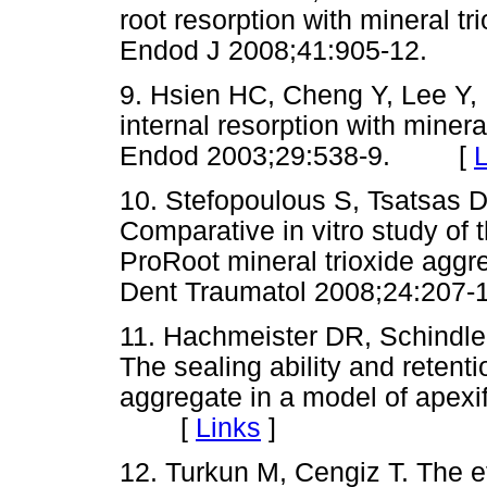
root resorption with mineral tr
Endod J 2008;41:905-12.
9. Hsien HC, Cheng Y, Lee Y, 
internal resorption with minera
Endod 2003;29:538-9. [
L
10. Stefopoulous S, Tsatsas 
Comparative in vitro study of t
ProRoot mineral trioxide aggre
Dent Traumatol 2008;24:2
11. Hachmeister DR, Schindl
The sealing ability and retenti
aggregate in a model of apexi
[
Links
]
12. Turkun M, Cengiz T. The e