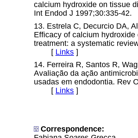
calcium hydroxide on tissue di
Int Endod J 1997;30:335-
13. Estrela C, Decurcio DA, 
Efficacy of calcium hydroxide 
treatment: a systematic revie
[
Links
]
14. Ferreira R, Santos R, Wa
Avaliação da ação antimicrob
usadas em endodontia. Rev O
[
Links
]
Correspondence:
Fabiana Soares Grecca