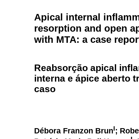
Apical internal inflam
resorption and open ap
with MTA: a case repor
Reabsorção apical infl
interna e ápice aberto 
caso
I
Débora Franzon Brun
; Rob
I