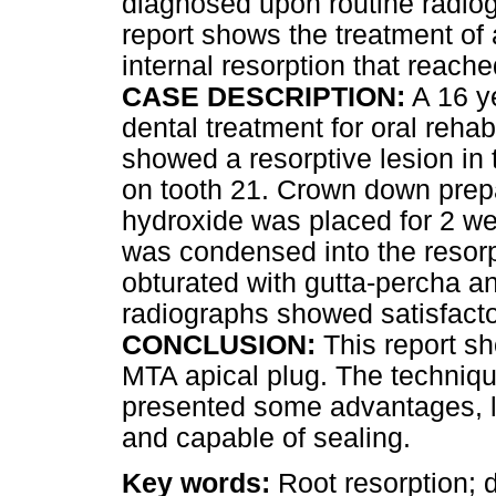
diagnosed upon routine radiog
report shows the treatment of 
internal resorption that reache
CASE DESCRIPTION:
A 16 ye
dental treatment for oral reha
showed a resorptive lesion in t
on tooth 21. Crown down prep
hydroxide was placed for 2 we
was condensed into the resorp
obturated with gutta-percha a
radiographs showed satisfacto
CONCLUSION:
This report sh
MTA apical plug. The techniq
presented some advantages, li
and capable of sealing.
Key words:
Root resorption; 