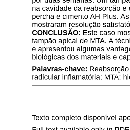
por duas semanas. Um tampã
na cavidade da reabsorção e e
percha e cimento AH Plus. A
mostraram resolução satisfató
CONCLUSÃO:
Este caso most
tampão apical de MTA. A técn
e apresentou algumas vantage
biológicas dos materiais e c
Palavras-chave:
Reabsorção 
radicular inflamatória; MTA; h
Texto completo disponível a
Full text available only in PDF