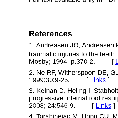
References
1. Andreasen JO, Andreasen F
traumatic injuries to the teeth.
Mosby; 1994. p.370-2. [
2. Ne RF, Witherspoon DE, Gut
1999;30:9-25. [
Links
]
3. Keinan D, Heling I, Stabho
progressive internal root reso
2008; 24:546-9. [
Links
]
4. Torabinejad M, Hong CU, M