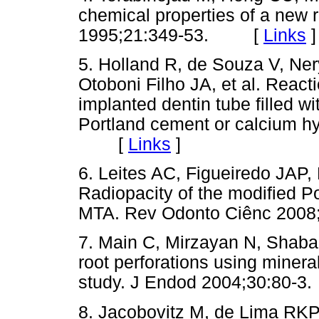
chemical properties of a new r
1995;21:349-53. [
Links
]
5. Holland R, de Souza V, Ne
Otoboni Filho JA, et al. Reacti
implanted dentin tube filled wi
Portland cement or calcium hy
[
Links
]
6. Leites AC, Figueiredo JAP
Radiopacity of the modified P
MTA. Rev Odonto Ciênc 20
7. Main C, Mirzayan N, Shaba
root perforations using minera
study. J Endod 2004;30:80
8. Jacobovitz M, de Lima RKP.