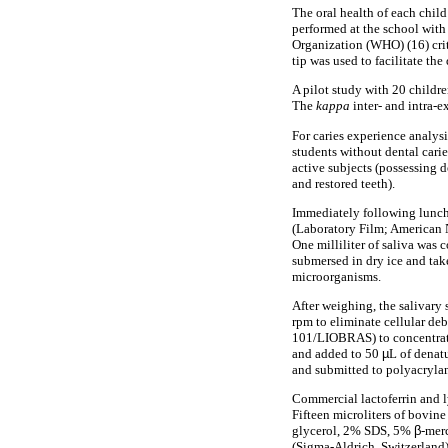
The oral health of each chil
performed at the school with 
Organization (WHO) (16) crit
tip was used to facilitate th
A pilot study with 20 childr
The
kappa
inter- and intra-e
For caries experience analys
students without dental carie
active subjects (possessing d
and restored teeth).
Immediately following lunch,
(Laboratory Film; American N
One milliliter of saliva was 
submersed in dry ice and tak
microorganisms.
After weighing, the salivary
rpm to eliminate cellular de
101/LIOBRAS) to concentrate
and added to 50
µ
L of denat
and submitted to polyacrylam
Commercial lactoferrin and l
Fifteen microliters of bovin
glycerol, 2% SDS, 5%
β
-mer
(Sigma-Aldrich, Switzerland