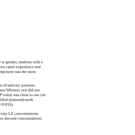
 to gender, students with a
een caries experience and
component was the most
n of salivary proteins.
Mann-Whitney test did not
P
-value was close to our cut-
lled (restored) teeth
=0.016).
livary LZ concentrations
ts showed concentrations