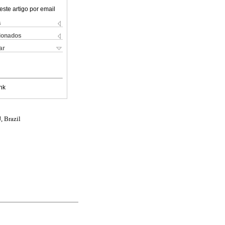
este artigo por email
s
cionados
ar
nk
, Brazil