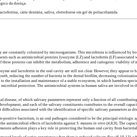
ógico da doença.
actoferrina; cárie dentária; saliva; eletroforese em gel de poliacrilamida
ity are constantly colonized by microorganisms. This microbiota is influenced by bo
ents such as antimicrobial proteins lysozyme (LZ) and lactoferrin (LF) associated w
 these proteins can inhibit the metabolism, adherence and cariogenic viability of
ozyme and lactoferrin in the oral cavity are still not clear. However, they appear to 
owth, reducing the number of bacteria in the dental biofilm, decreasing colonizati
to the installation and maintenance of a stable ecosystem, in which harmless spec
microbial protection. The antimicrobial systems in human saliva are involved in the 
rial disease, of which salivary parameters represent only a fraction of all contributin
es development, and each of the salivary constituents contributes to the overall capaci
 difficulties associated with the identification of specific salivary parameters as dise
m-positive bacterium, is an oral pathogen considered to be the principal etiologic a
he antimicrobial effects of lactoferrin against
S. mutans in vitro
(4,8,9). The capaci
 mutans
adhesion plays a key role in protecting the human oral cavity from bacterial
ncreased levels of caries experience when there is reduced salivary flow (6,10-13), wh