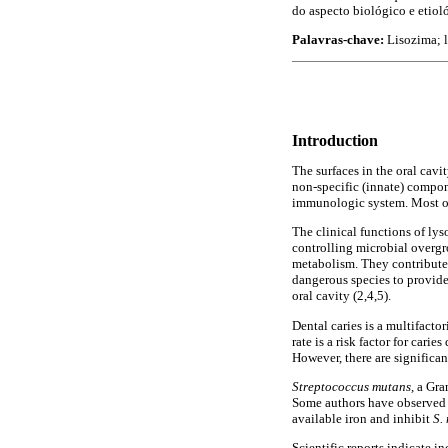
do aspecto biológico e etiol
Palavras-chave:
Lisozima; l
Introduction
The surfaces in the oral cav
non-specific (innate) compon
immunologic system. Most of
The clinical functions of lys
controlling microbial overgr
metabolism. They contribute 
dangerous species to provide 
oral cavity (2,4,5).
Dental caries is a multifacto
rate is a risk factor for cari
However, there are significant
Streptococcus mutans,
a Gra
Some authors have observed t
available iron and inhibit
S.
Scientific reports indicate i