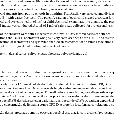
both specific and non-specific protective factors of the immune system, such as ant
 viability of cariogenic microorganisms. The association between caries experience/
alivary proteins lactoferrin and lysozyme was evaluated.
old students from public schools in Londrina, PR, Brazil, were selected and divide
 B – with caries-free teeth. The parent/guardian of each child signed a consent form
ral and systemic health of his/her child. A clinical examination to diagnose the pr
 index, was conducted. A total of 1 mL of saliva was collected for protein analysis
of the children were caries-inactive; in contrast, 63.3% showed caries experience. T
ions and DMFT. Lactoferrin was positively correlated with both DMFT and restore
ication of lactoferrin and lysozyme enabled an assessment of possible associations w
f the biological and etiological aspects of caries.
errin; dental caries; saliva; electrophoresis, polyacrylamide gel
m fatores de defesa adquiridos e não adquiridos, como proteínas antimicrobianas cap
mos cariogênicos. Avaliou-se a associação entre a experiência/atividade de cárie e o
na e lisozima.
escolares aos 12 anos de idade da Rede Estadual de Ensino de Londrina, PR, Brasil,
 e Grupo B – sem cárie. Os responsáveis legais assinaram um termo de consentimen
 bucal e sistêmica das crianças. Foi realizado exame clínico, para diagnosticar a p
letado 1 mL de saliva para análise das proteínas por meio da eletroforese em gel 
 que 58,8% das crianças eram cárie-inativas, apesar de 63,3% possuírem experiênc
re a concentração de lisozima com o CPO-D. A proteína lactoferrina correlacionou
ção destas proteínas permitiu observar possível associação com a cárie, favorece