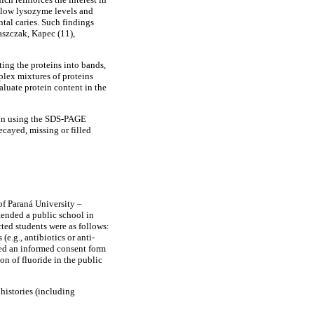
n low lysozyme levels and
ntal caries. Such findings
aszczak, Kapec (11),
ing the proteins into bands,
plex mixtures of proteins
luate protein content in the
rrin using the SDS-PAGE
ecayed, missing or filled
f Paraná University –
ended a public school in
cted students were as follows:
e.g., antibiotics or anti-
gned an informed consent form
on of fluoride in the public
histories (including