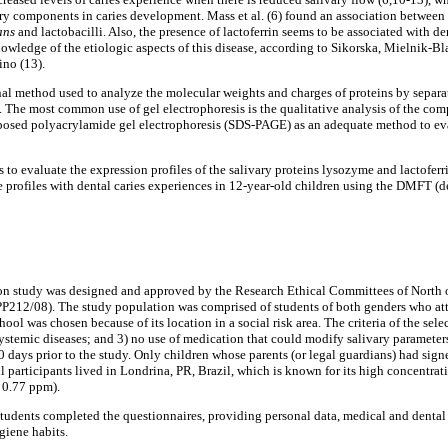
vary components in caries development. Mass et al. (6) found an association betwee
ans
and lactobacilli. Also, the presence of lactoferrin seems to be associated with de
nowledge of the etiologic aspects of this disease, according to Sikorska, Mielnik-Bl
ino (13).
 method used to analyze the molecular weights and charges of proteins by separat
 The most common use of gel electrophoresis is the qualitative analysis of the com
roposed polyacrylamide gel electrophoresis (SDS-PAGE) as an adequate method to eva
s to evaluate the expression profiles of the salivary proteins lysozyme and lactofe
e profiles with dental caries experiences in 12-year-old children using the DMFT (d
ion study was designed and approved by the Research Ethical Committees of North o
12/08). The study population was comprised of students of both genders who att
hool was chosen because of its location in a social risk area. The criteria of the sele
systemic diseases; and 3) no use of medication that could modify salivary parameters (
30 days prior to the study. Only children whose parents (or legal guardians) had si
ll participants lived in Londrina, PR, Brazil, which is known for its high concentrati
 0.77 ppm).
students completed the questionnaires, providing personal data, medical and dental 
giene habits.