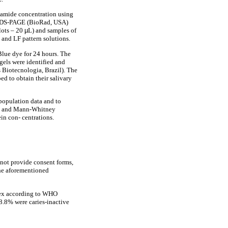
lamide concentration using
 SDS-PAGE (BioRad, USA)
slots – 20
µ
L) and samples of
Z and LF pattern solutions.
lue dye for 24 hours. The
gels were identified and
s Biotecnologia, Brazil). The
ed to obtain their salivary
 population data and to
lis and Mann-Whitney
ein con- centrations.
 not provide consent forms,
the aforementioned
ndex according to WHO
8.8% were caries-inactive