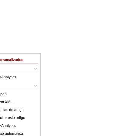
ersonalizados
 Analytics
(pdf)
 em XML
cias do artigo
itar este artigo
 Analytics
ão automática