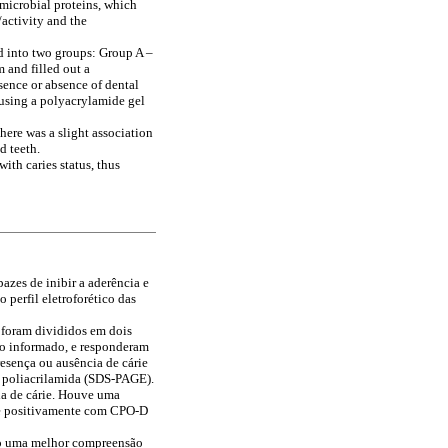
imicrobial proteins, which
activity and the
d into two groups: Group A –
 and filled out a
esence or absence of dental
 using a polyacrylamide gel
here was a slight association
d teeth.
ith caries status, thus
azes de inibir a aderência e
 perfil eletroforético das
 foram divididos em dois
to informado, e responderam
resença ou ausência de cárie
de poliacrilamida (SDS-PAGE).
ia de cárie. Houve uma
-se positivamente com CPO-D
ndo uma melhor compreensão