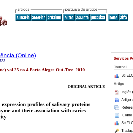
ência (Online)
Serviços P
523
Journal
ine) vol.25 no.4 Porto Alegre Out./Dez. 2010
SciELO
Artigo
ORIGINAL ARTICLE
Inglês 
Artigo
 expression profiles of salivary proteins
Referên
zyme and their association with caries
Como c
ity
SciELO
Traduç