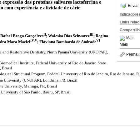
expressão das proteínas salivares lactoferrina e
Enviar 
ão com experiência e atividade de cárie
Indicadore
Links rela
Compartilh
II
III
; Rafael Braga Gonçalves
; Waleska Dias Schwarcz
; Regina
Mais
IV,V
VI
ndra Mara Maciel
; Flaviana Bombarda de Andrade
Mais
ve and Restorative Dentistry, North Paraná University (UNOPAR),
Permali
omedical Institute, Federal University of Rio de Janeiro State
, Brazil
logical Structural Program, Federal University of Rio de Janeiro, Rio de Janeiro, RJ
ná University (UNOPAR), Londrina, PR, Brazil
te University, Maringá, PR, Brazil
 University of São Paulo, Bauru, SP, Brasil