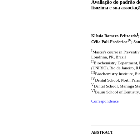
Avaliação do padrão de 
lisozima e sua associaç
I
Klíssia Romero Felizardo
IV
Célia Poli-Frederico
; Sa
I
Master's course in Preventi
Londrina, PR, Brazil
II
Biochemistry Department, Bi
(UNIRIO), Rio de Janeiro, RJ
III
Biochemistry Institute, Bio
IV
Dental School, North Para
V
Dental School, Maringá Sta
VI
Bauru School of Dentistry,
Correspondence
ABSTRACT