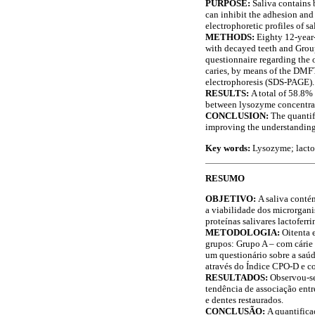
PURPOSE:
Saliva contains 
can inhibit the adhesion and
electrophoretic profiles of s
METHODS:
Eighty 12-year-
with decayed teeth and Group
questionnaire regarding the o
caries, by means of the DMFT
electrophoresis (SDS-PAGE).
RESULTS:
A total of 58.8% 
between lysozyme concentrat
CONCLUSION:
The quantif
improving the understanding o
Key words:
Lysozyme; lactof
RESUMO
OBJETIVO:
A saliva conté
a viabilidade dos microrganis
proteínas salivares lactoferri
METODOLOGIA:
Oitenta 
grupos: Grupo A – com cárie
um questionário sobre a saúde
através do Índice CPO-D e co
RESULTADOS:
Observou-se
tendência de associação ent
e dentes restaurados.
CONCLUSÃO:
A quantifica