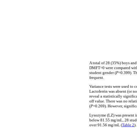
A total of 28 (35%) boys and 
DMFT=0 were compared with
student gender (
P
=0.399). T
frequent.
Variance tests were used to c
Lactoferrin was absent (or no
reveal a statistically signif
off value. There was no rela
(
P
=0.269). However, signific
Lysozyme (LZ) was present in
below 81.55 mg/mL, 28 stud
over 91.56 mg/mL (
Table 2
).