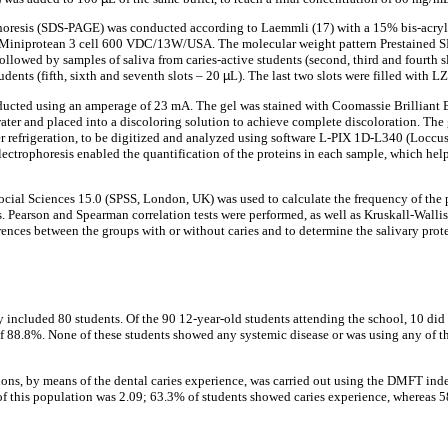
horesis (SDS-PAGE) was conducted according to Laemmli (17) with a 15% bis-acry
d/Miniprotean 3 cell 600 VDC/13W/USA. The molecular weight pattern Prestained
, followed by samples of saliva from caries-active students (second, third and fourth 
udents (fifth, sixth and seventh slots – 20
µ
L). The last two slots were filled with L
ducted using an amperage of 23 mA. The gel was stained with Coomassie Brilliant B
water and placed into a discoloring solution to achieve complete discoloration. The 
der refrigeration, to be digitized and analyzed using software L-PIX 1D-L340 (Loccu
ectrophoresis enabled the quantification of the proteins in each sample, which help
Social Sciences 15.0 (SPSS, London, UK) was used to calculate the frequency of the
rs. Pearson and Spearman correlation tests were performed, as well as Kruskall-Wal
ferences between the groups with or without caries and to determine the salivary prot
dy included 80 students. Of the 90 12-year-old students attending the school, 10 did
of 88.8%. None of these students showed any systemic disease or was using any of 
ions, by means of the dental caries experience, was carried out using the DMFT i
f this population was 2.09; 63.3% of students showed caries experience, whereas 5