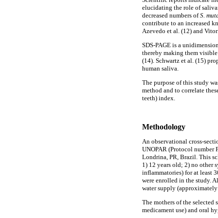
elucidating the role of sali
decreased numbers of
S. mut
contribute to an increased k
Azevedo et al. (12) and Vitor
SDS-PAGE is a unidimensional
thereby making them visible.
(14). Schwartz et al. (15) p
human saliva.
The purpose of this study wa
method and to correlate thes
teeth) index.
Methodology
An observational cross-sect
UNOPAR (Protocol number PP2
Londrina, PR, Brazil. This sc
1) 12 years old; 2) no other 
inflammatories) for at least 
were enrolled in the study. A
water supply (approximately
The mothers of the selected 
medicament use) and oral hy