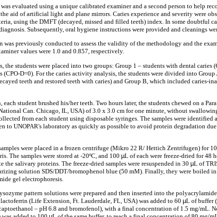
d was evaluated using a unique calibrated examiner and a second person to help rec
the aid of artificial light and plane mirrors. Caries experience and severity were o
eria, using the DMFT (decayed, missed and filled teeth) index. In some doubtful ca
e diagnosis. Subsequently, oral hygiene instructions were provided and cleanings we
en was previously conducted to assess the validity of the methodology and the examin
xaminer values were 1.0 and 0.857, respectively.
is, the students were placed into two groups: Group 1 – students with dental caries
s (CPO-D=0). For the caries activity analysis, the students were divided into Group
ecayed teeth and restored teeth with caries) and Group B, which included caries-ina
 each student brushed his/her teeth. Two hours later, the students chewed on a Para
ational Can. Chicago, IL, USA) of 3.0 x 3.0 cm for one minute, without swallowing,
collected from each student using disposable syringes. The samples were identified 
en to UNOPAR's laboratory as quickly as possible to avoid protein degradation due 
 samples were placed in a frozen centrifuge (Mikro 22 R/ Hettich Zentrifugen) for 1
bris. The samples were stored at -20ºC, and 100
µ
L of each were freeze-dried for 48 h
 the salivary proteins. The freeze-dried samples were resuspended in 30
µ
L of TRI
urizing solution SDS/DDT/bromophenol blue (50 mM). Finally, they were boiled in 
ide gel electrophoresis.
ysozyme pattern solutions were prepared and then inserted into the polyacrylamide g
e lactoferrin (Life Extension, Ft. Lauderdale, FL, USA) was added to 60
µ
L of buffe
captoethanol – pH 6.8 and bromofenol), with a final concentration of 1.5 mg/mL. 
) was added to 100
µ
L of the same buffer, to reach a final concentration of 80 mg/m