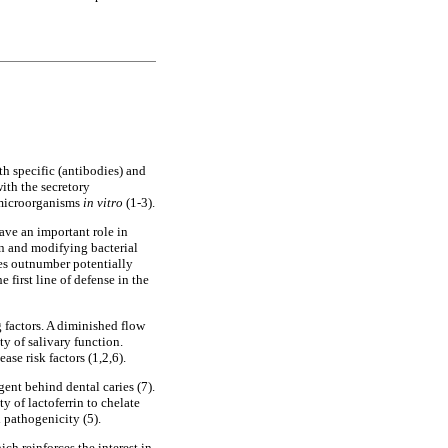
th specific (antibodies) and
ith the secretory
 microorganisms
in vitro
(1-3).
have an important role in
on and modifying bacterial
ies outnumber potentially
first line of defense in the
g factors. A diminished flow
ty of salivary function.
ase risk factors (1,2,6).
gent behind dental caries (7).
ty of lactoferrin to chelate
 pathogenicity (5).
ich reinforces the interest in