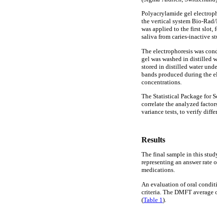
Polyacrylamide gel electrop
the vertical system Bio-Ra
was applied to the first slot
saliva from caries-inactive st
The electrophoresis was con
gel was washed in distilled 
stored in distilled water un
bands produced during the el
concentrations.
The Statistical Package for 
correlate the analyzed facto
variance tests, to verify dif
Results
The final sample in this stu
representing an answer rate 
medications.
An evaluation of oral condit
criteria. The DMFT average o
(
Table 1
).