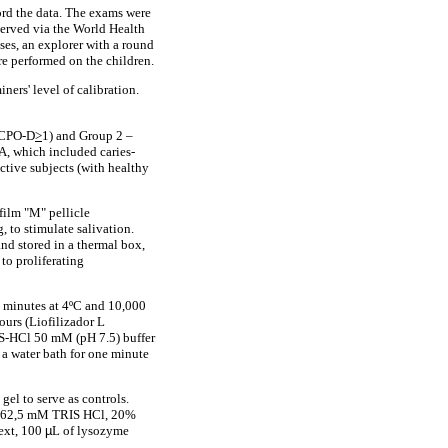
ord the data. The exams were
bserved via the World Health
ses, an explorer with a round
re performed on the children.
ers' level of calibration.
 (CPO-D
>
1) and Group 2 –
 A, which included caries-
ctive subjects (with healthy
film "M" pellicle
 to stimulate salivation.
and stored in a thermal box,
to proliferating
0 minutes at 4ºC and 10,000
ours (Liofilizador L
S-HCl 50 mM (pH 7.5) buffer
a water bath for one minute
el to serve as controls.
r (62,5 mM TRIS HCl, 20%
Next, 100
µ
L of lysozyme
L.