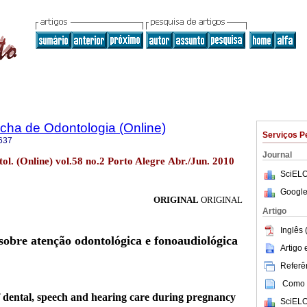
ha de Odontologia (Online)
Serviços P
637
Journal
l. (Online) vol.58 no.2 Porto Alegre Abr./Jun. 2010
SciELO
Google
ORIGINAL
ORIGINAL
Artigo
Inglês 
obre atenção odontológica e fonoaudiológica
Artigo
Referên
Como c
 dental, speech and hearing care during pregnancy
SciELO