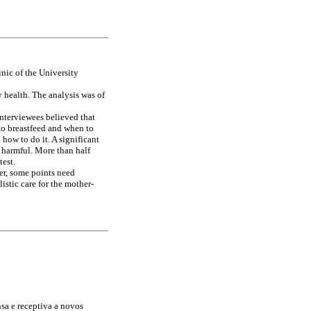
nic of the University
 health. The analysis was of
nterviewees believed that
to breastfeed and when to
how to do it. A significant
 harmful. More than half
test.
r, some points need
istic care for the mother-
sa e receptiva a novos