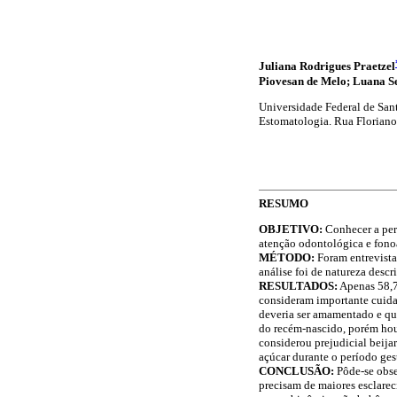
Juliana Rodrigues Praetzel
Piovesan de Melo; Luana S
Universidade Federal de San
Estomatologia. Rua Floriano
RESUMO
OBJETIVO:
Conhecer a perc
atenção odontológica e fono
MÉTODO:
Foram entrevista
análise foi de natureza descri
RESULTADOS:
Apenas 58,7
consideram importante cuidar
deveria ser amamentado e qu
do recém-nascido, porém hou
considerou prejudicial beijar
açúcar durante o período ges
CONCLUSÃO:
Pôde-se obse
precisam de maiores esclare