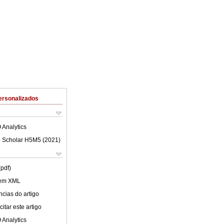
ersonalizados
 Analytics
 Scholar H5M5 (
2021
)
(pdf)
 em XML
cias do artigo
itar este artigo
 Analytics