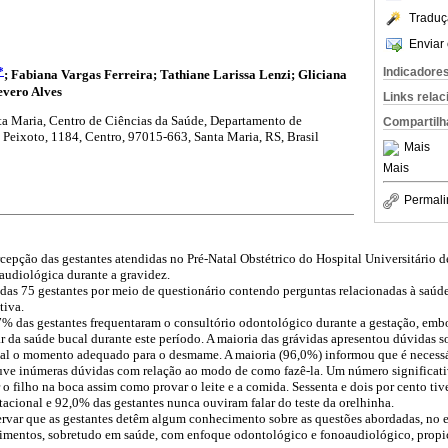
Traduç
Enviar 
*
Indicadore
; Fabiana Vargas Ferreira; Tathiane Larissa Lenzi; Gliciana
evero Alves
Links rela
ta Maria, Centro de Ciências da Saúde, Departamento de
Compartilh
 Peixoto, 1184, Centro, 97015-663, Santa Maria, RS, Brasil
Mais
Mais
Permali
epção das gestantes atendidas no Pré-Natal Obstétrico do Hospital Universitário d
audiológica durante a gravidez.
das 75 gestantes por meio de questionário contendo perguntas relacionadas à saúde
tiva.
% das gestantes frequentaram o consultório odontológico durante a gestação, embor
 da saúde bucal durante este período. A maioria das grávidas apresentou dúvidas s
al o momento adequado para o desmame. A maioria (96,0%) informou que é necessár
ve inúmeras dúvidas com relação ao modo de como fazê-la. Um número significati
 o filho na boca assim como provar o leite e a comida. Sessenta e dois por cento ti
tacional e 92,0% das gestantes nunca ouviram falar do teste da orelhinha.
rvar que as gestantes detêm algum conhecimento sobre as questões abordadas, no e
cimentos, sobretudo em saúde, com enfoque odontológico e fonoaudiológico, propi