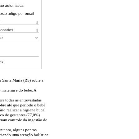
ão automática
este artigo por email
s
cionados
ar
nk
e Santa Maria (RS) sobre a
 materna e do bebê. A
a todas as entrevistadas
obre até que período o bebê
io realizar a higiene bucal
vo de gestantes (77,0%)
veram controle da ingestão de
ntanto, alguns pontos
ciando uma atenção holística