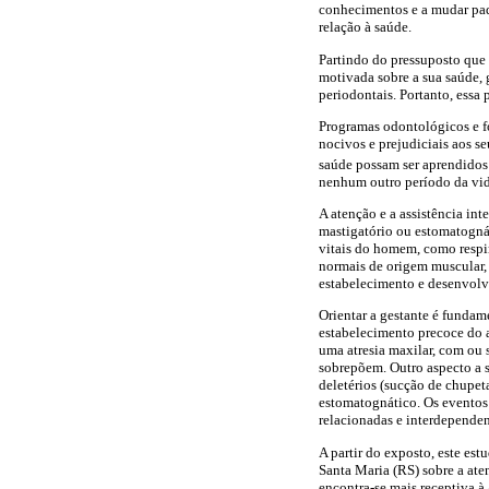
conhecimentos e a mudar pad
relação à saúde.
Partindo do pressuposto que 
motivada sobre a sua saúde, 
periodontais. Portanto, essa 
Programas odontológicos e fo
nocivos e prejudiciais aos s
saúde possam ser aprendidos
nenhum outro período da vida
A atenção e a assistência in
mastigatório ou estomatogná
vitais do homem, como respir
normais de origem muscular, d
estabelecimento e desenvolvi
Orientar a gestante é fundam
estabelecimento precoce do al
uma atresia maxilar, com ou 
sobrepõem. Outro aspecto a s
deletérios (sucção de chupeta
estomatognático. Os eventos
relacionadas e interdependen
A partir do exposto, este est
Santa Maria (RS) sobre a at
encontra-se mais receptiva à