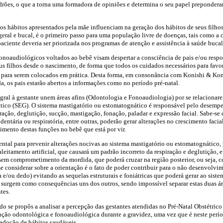
rões, o que a torna uma formadora de opiniões e determina o seu papel prepondera
os hábitos apresentados pela mãe influenciam na geração dos hábitos de seus filho
geral e bucal, é o primeiro passo para uma população livre de doenças, tais como a 
paciente deveria ser priorizada nos programas de atenção e assistência à saúde bucal
noaudiológicos voltados ao bebê visam despertar a consciência de pais e/ou respon
eus filhos desde o nascimento, de forma que todos os cuidados necessários para favo
 para serem colocados em prática. Desta forma, em consonância com Konishi & Ko
, os pais estarão abertos a informações como no período pré-natal.
tegral à gestante unem áreas afins (Odontologia e Fonoaudiologia) por se relacion
tico (SEG). O sistema mastigatório ou estomatognático é responsável pelo desemp
ação, deglutição, sucção, mastigação, fonação, paladar e expressão facial. Sabe-se
entária ou respiratória, entre outras, poderão gerar alterações no crescimento facial 
mento destas funções no bebê que está por vir.
ental para prevenir alterações nocivas ao sistema mastigatório ou estomatognático,
eitamento artificial, que causará um padrão incorreto da respiração e deglutição, e 
sem comprometimento da mordida, que poderá cruzar na região posterior, ou seja, 
e considerar sobre a orientação é o fato de poder contribuir para o não desenvolvi
 e/ou dedo) evitando as sequelas estruturais e foniátricas que poderá gerar ao sist
 surgem como consequências uns dos outros, sendo impossível separar estas duas á
tes.
udo se propôs a analisar a percepção das gestantes atendidas no Pré-Natal Obstétrico
enção odontológica e fonoaudiológica durante a gravidez, uma vez que é neste perí
 adoção de hábitos saudáveis.