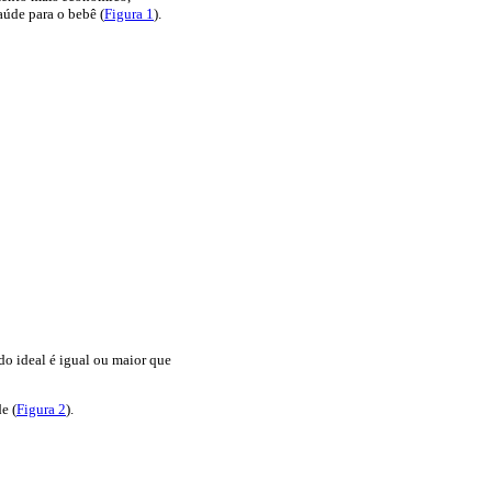
aúde para o bebê (
Figura 1
).
o ideal é igual ou maior que
e (
Figura 2
).