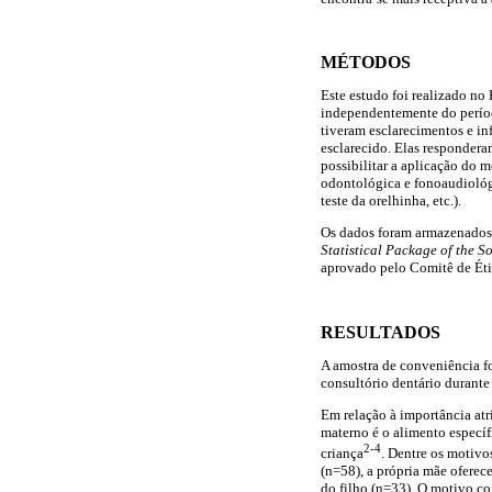
MÉTODOS
Este estudo foi realizado no 
independentemente do período
tiveram esclarecimentos e in
esclarecido. Elas responder
possibilitar a aplicação do 
odontológica e fonoaudiológi
teste da orelhinha, etc.).
Os dados foram armazenados
Statistical Package of the S
aprovado pelo Comitê de Éti
RESULTADOS
A amostra de conveniência fo
consultório dentário durante
Em relação à importância atr
materno é o alimento específ
2-4
criança
. Dentre os motivo
(n=58), a própria mãe ofere
do filho (n=33). O motivo co