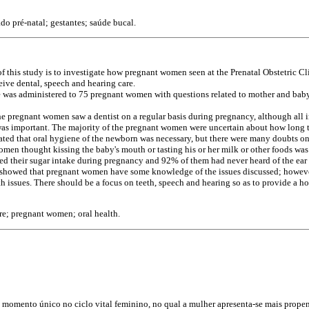
do pré-natal; gestantes; saúde bucal.
f this study is to investigate how pregnant women seen at the Prenatal Obstetric Cli
eive dental, speech and hearing care.
 was administered to 75 pregnant women with questions related to mother and baby
 pregnant women saw a dentist on a regular basis during pregnancy, although all i
 was important. The majority of the pregnant women were uncertain about how long 
ted that oral hygiene of the newborn was necessary, but there were many doubts on 
en thought kissing the baby's mouth or tasting his or her milk or other foods was
d their sugar intake during pregnancy and 92% of them had never heard of the ear 
 showed that pregnant women have some knowledge of the issues discussed; howeve
lth issues. There should be a focus on teeth, speech and hearing so as to provide a hol
re; pregnant women; oral health.
momento único no ciclo vital feminino, no qual a mulher apresenta-se mais propen