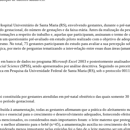
Hospital Universitário de Santa Maria (RS), envolvendo gestantes, durante o pré-nat
 gestacional, do número de gestações e da faixa etária. Antes da realização da pes
formações a respeito do trabalho e, aquelas que participaram, assinaram o termo de 
am um questionário pré-avaliado em estudo piloto realizado com o objetivo de adeq
mesmo. No total, 75 gestantes participaram do estudo para avaliar a sua percepção s
ca, por meio de perguntas tematizando a inter-relação entre essas duas áreas (ama
 em banco de dados no programa
Microsoft Excel
2003 e posteriormente analisados
ocial Science
(SPSS), sendo apresentados por análise descritiva. Seguindo os preceit
ca em Pesquisa da Universidade Federal de Santa Maria (RS), sob o protocolo 0011
i constituída por gestantes atendidas em pré-natal obstétrico das quais somente 
 o período gestacional.
ibuída à amamentação, todas as gestantes afirmaram que a prática do aleitamento ma
ico e essencial para o crescimento e desenvolvimento adequados, fornecendo efeito
s mencionados, os considerados mais importantes foram: o leite materno que prote
ce o melhor alimento para o bebê (n=45), a amamentação auxilia no crescimento do 
nsiderado menos importante pelas grávidas foi o fato de o leite materno ser um al