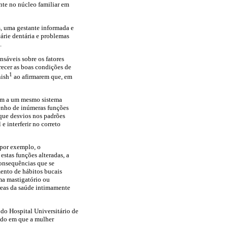
nte no núcleo familiar em
s, uma gestante informada e
cárie dentária e problemas
.
sáveis sobre os fatores
recer as boas condições de
1
nish
ao afirmarem que, em
arem a um mesmo sistema
enho de inúmeras funções
 que desvios nos padrões
e interferir no correto
 por exemplo, o
estas funções alteradas, a
consequências que se
mento de hábitos bucais
ema mastigatório ou
reas da saúde intimamente
 do Hospital Universitário de
odo em que a mulher