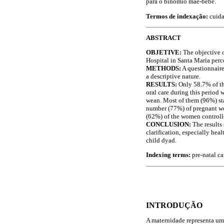
para o binômio mãe-bebê.
Termos de indexação:
cuida
ABSTRACT
OBJETIVE:
The objective o
Hospital in Santa Maria perc
METHODS:
A questionnaire
a descriptive nature.
RESULTS:
Only 58.7% of the
oral care during this period
wean. Most of them (96%) sta
number (77%) of pregnant wom
(62%) of the women controlle
CONCLUSION:
The results
clarification, especially hea
child dyad.
Indexing terms:
pre-natal ca
INTRODUÇÃO
A maternidade representa um 