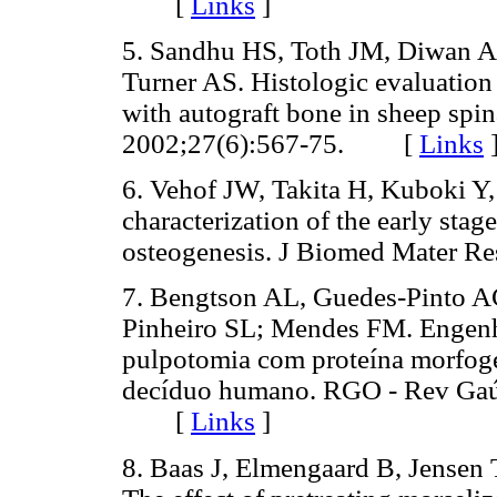
[
Links
]
5. Sandhu HS, Toth JM, Diwan 
Turner AS. Histologic evaluation
with autograft bone in sheep spin
2002;27(6):567-75. [
Links
6. Vehof JW, Takita H, Kuboki Y
characterization of the early sta
osteogenesis. J Biomed Mater 
7. Bengtson AL, Guedes-Pinto 
Pinheiro SL; Mendes FM. Engenha
pulpotomia com proteína morfog
decíduo humano. RGO - Rev Gaú
[
Links
]
8. Baas J, Elmengaard B, Jensen