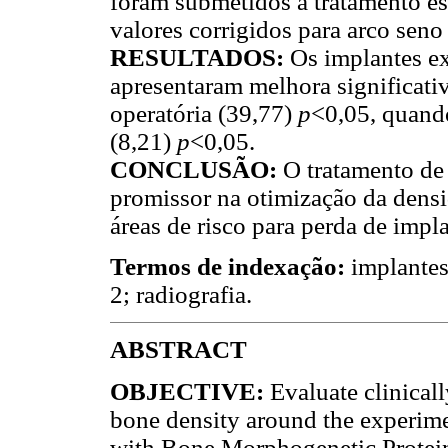
foram submetidos a tratamento est
valores corrigidos para arco seno
RESULTADOS:
Os implantes e
apresentaram melhora significati
operatória (39,77)
p
<0,05, quand
(8,21)
p
<0,05.
CONCLUSÃO:
O tratamento de
promissor na otimização da densi
áreas de risco para perda de im
Termos de indexação:
implantes
2; radiografia.
ABSTRACT
OBJECTIVE:
Evaluate clinicall
bone density around the experime
with Bone Morphogenetic Protei