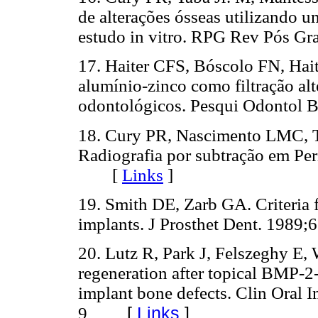
de alterações ósseas utilizando u
estudo in vitro. RPG Rev Pós 
17. Haiter CFS, Bóscolo FN, Hait
alumínio-zinco como filtração alt
odontológicos. Pesqui Odontol
18. Cury PR, Nascimento LMC, 
Radiografia por subtração em Per
[
Links
]
19. Smith DE, Zarb GA. Criteria 
implants. J Prosthet Dent. 19
20. Lutz R, Park J, Felszeghy E,
regeneration after topical BMP-2-
implant bone defects. Clin Oral 
[
Links
]
9