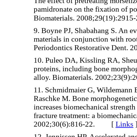
The effect of pretreating morsel
pamidronate on the fixation of p
Biomaterials. 2008;29(19):2915
9. Boyne PJ, Shabahang S. An eva
materials in conjunction with roo
Periodontics Restorative Dent
10. Puleo DA, Kissling RA, Sheu
proteins, including bone morphog
alloy. Biomaterials. 2002;23(
11. Schmidmaier G, Wildemann B
Raschke M. Bone morphogenetic p
increases biomechanical strength
fracture treatment: a biomechanica
2002;30(6):816-22. [
Links
12. Jennissen HP. Accelerated an