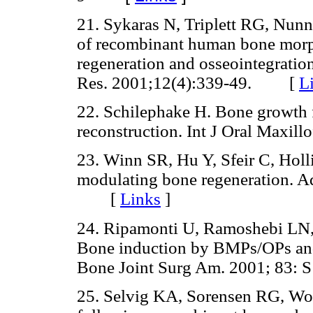
21. Sykaras N, Triplett RG, Nu
of recombinant human bone morp
regeneration and osseointegration
Res. 2001;12(4):339-49. [
L
22. Schilephake H. Bone growth fa
reconstruction. Int J Oral Maxi
23. Winn SR, Hu Y, Sfeir C, Holl
modulating bone regeneration. A
[
Links
]
24. Ripamonti U, Ramoshebi LN, M
Bone induction by BMPs/OPs and 
Bone Joint Surg Am. 2001; 83
25. Selvig KA, Sorensen RG, Wo