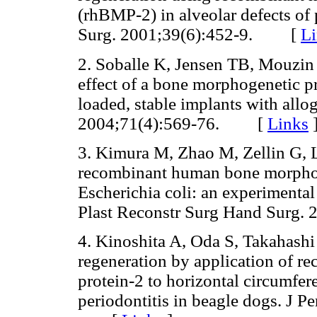
(rhBMP-2) in alveolar defects of
Surg. 2001;39(6):452-9. [
L
2. Soballe K, Jensen TB, Mouzin 
effect of a bone morphogenetic p
loaded, stable implants with allo
2004;71(4):569-76. [
Links
3. Kimura M, Zhao M, Zellin G, L
recombinant human bone morphog
Escherichia coli: an experimental
Plast Reconstr Surg Hand Surg
4. Kinoshita A, Oda S, Takahashi
regeneration by application of 
protein-2 to horizontal circumfer
periodontitis in beagle dogs. J P