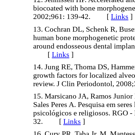
biocoated with bone morphogenet
2002;961: 139-42. [
Links
]
13. Cochran DL, Schenk R, Bus
human bone morphogenetic protei
around endosseous dental implant
[
Links
]
14. Jung RE, Thoma DS, Hammerle
growth factors for localized alve
review. J Clin Periodontol, 2
15. Marsicano JA, Ramos Junior
Sales Peres A. Pesquisa em seres
psicológicos e religiosos. RGO 
32. [
Links
]
16. Cury PR, Taba Jr. M, Mantes