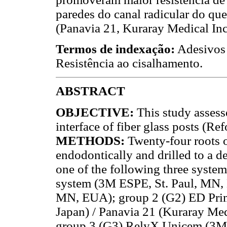
paredes do canal radicular do qu
(Panavia 21, Kuraray Medical Inc.
Termos de indexação:
Adesivos 
Resistência ao cisalhamento.
ABSTRACT
OBJECTIVE:
This study assess
interface of fiber glass posts (Ref
METHODS:
Twenty-four roots o
endodontically and drilled to a 
one of the following three system
system (3M ESPE, St. Paul, MN,
MN, EUA); group 2 (G2) ED Prime
Japan) / Panavia 21 (Kuraray Med
group 3 (G3) RelyX Unicem (3M