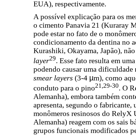
EUA), respectivamente.
A possível explicação para os men
o cimento Panavia 21 (Kuraray M
pode estar no fato de o monômer
condicionamento da dentina no a
Kurashiki, Okayama, Japão), não
29
layer
. Esse fato resulta em um
podendo causar uma dificuldade n
µ
smear layers
(3-4
m), como aque
21,29-30
conduto para o pino
. O 
Alemanha), embora também cont
apresenta, segundo o fabricante,
monômeros resinosos do RelyX 
Alemanha) reagem com os sais bás
grupos funcionais modificados pe