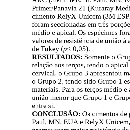
Primer/Panavia 21 (Kuraray Medic
cimento RelyX Unicem (3M ESPE/
foram seccionadas em três porçõe
médio e apical. Os espécimes for
valores de resistência de união à
de Tukey (
p
<
0,05).
RESULTADOS:
Somente o Grupo
relação aos terços, tendo o apica
cervical, o Grupo 3 apresentou ma
o Grupo 2, tendo sido Grupo 1 es
materiais. Para os terços médio e
união menor que Grupo 1 e Grupo 
entre si.
CONCLUSÃO:
Os cimentos de 
Paul, MN, EUA e RelyX Unicem,
promoveram maior resistência de 