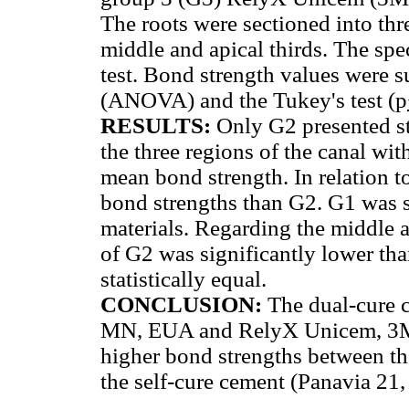
The roots were sectioned into thr
middle and apical thirds. The sp
test. Bond strength values were s
(ANOVA) and the Tukey's test (p
RESULTS:
Only G2 presented sta
the three regions of the canal wit
mean bond strength. In relation t
bond strengths than G2. G1 was st
materials. Regarding the middle a
of G2 was significantly lower th
statistically equal.
CONCLUSION:
The dual-cure 
MN, EUA and RelyX Unicem, 3M
higher bond strengths between th
the self-cure cement (Panavia 21,