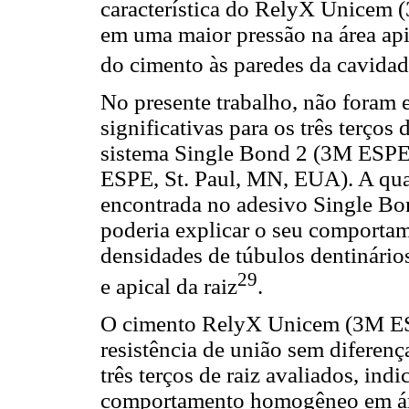
característica do RelyX Unicem 
em uma maior pressão na área a
do cimento às paredes da cavida
No presente trabalho, não foram e
significativas para os três terços
sistema Single Bond 2 (3M ESP
ESPE, St. Paul, MN, EUA). A quan
encontrada no adesivo Single B
poderia explicar o seu comportam
densidades de túbulos dentinário
29
e apical da raiz
.
O cimento RelyX Unicem (3M ES
resistência de união sem diferença
três terços de raiz avaliados, in
comportamento homogêneo em área