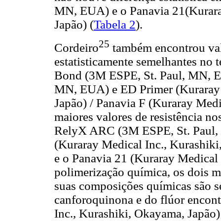
MN, EUA) e o Panavia 21(Kurara
Japão) (
Tabela 2
).
25
Cordeiro
também encontrou valo
estatisticamente semelhantes no t
Bond (3M ESPE, St. Paul, MN, 
MN, EUA) e ED Primer (Kuraray 
Japão) / Panavia F (Kuraray Medi
maiores valores de resistência nos
RelyX ARC (3M ESPE, St. Paul,
(Kuraray Medical Inc., Kurashiki
e o Panavia 21 (Kuraray Medical 
polimerização química, os dois m
suas composições químicas são s
canforoquinona e do flúor encon
Inc., Kurashiki, Okayama, Japão)