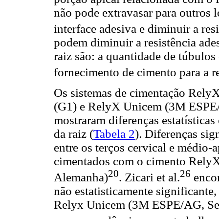
não pode extravasar para outros 
interface adesiva e diminuir a res
podem diminuir a resistência ades
raiz são: a quantidade de túbulo
fornecimento de cimento para a r
Os sistemas de cimentação Rel
(G1) e RelyX Unicem (3M ESPE/
mostraram diferenças estatísticas 
da raiz (
Tabela 2
). Diferenças si
entre os terços cervical e médio-a
cimentados com o cimento Rely
20
26
Alemanha)
. Zicari et al.
encon
não estatisticamente significante
Relyx Unicem (3M ESPE/AG, Seef