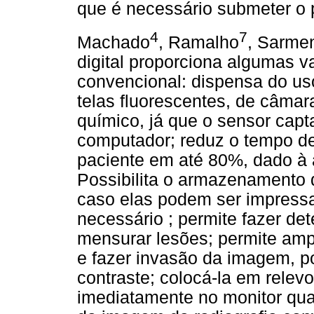
que é necessário submeter o 
4
7
Machado
, Ramalho
, Sarme
digital proporciona algumas v
convencional: dispensa do uso
telas fluorescentes, de câma
químico, já que o sensor capt
computador; reduz o tempo de
paciente em até 80%, dado à a
Possibilita o armazenamento
caso elas podem ser impressa
necessário ; permite fazer d
mensurar lesões; permite amp
e fazer invasão da imagem, po
contraste; colocá-la em relev
imediatamente no monitor qua