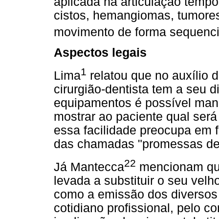
aplicada na articulação têmpo
cistos, hemangiomas, tumore
movimento de forma sequenci
Aspectos legais
1
Lima
relatou que no auxílio 
cirurgião-dentista tem a seu d
equipamentos é possível man
mostrar ao paciente qual será
essa facilidade preocupa em
das chamadas "promessas de 
22
J
á Mantecca
mencionam que 
levada a substituir o seu vel
como a emissão dos diversos
cotidiano profissional, pelo 