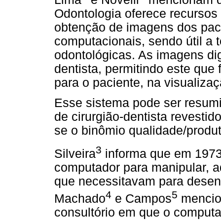
Odontologia oferece recursos 
obtenção de imagens dos pac
computacionais, sendo útil a 
odontológicas. As imagens dig
dentista, permitindo este que
para o paciente, na visualiza
Esse sistema pode ser resum
de cirurgião-dentista revestid
se o binômio qualidade/produt
3
Silveira
informa que em 1973, 
computador para manipular, 
que necessitavam para desenv
4
5
Machado
e Campos
mencion
consultório em que o comput