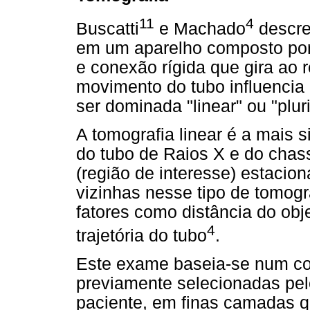
11
4
Buscatti
e Machado
descre
em um aparelho composto por 
e conexão rígida que gira ao r
movimento do tubo influencia 
ser dominada "linear" ou "pluri
A tomografia linear é a mais 
do tubo de Raios X e do chass
(região de interesse) estacio
vizinhas nesse tipo de tomogr
fatores como distância do obj
4
trajetória do tubo
.
Este exame baseia-se num cor
previamente selecionadas pe
paciente, em finas camadas q