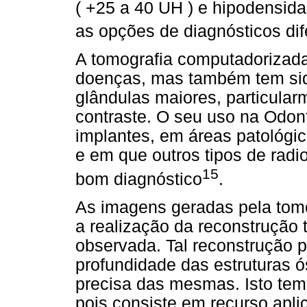
( +25 a 40 UH ) e hipodensida
as opções de diagnósticos di
A tomografia computadorizada
doenças, mas também tem sid
glândulas maiores, particular
contraste. O seu uso na Odo
implantes, em áreas patológi
e em que outros tipos de radi
15
bom diagnóstico
.
As imagens geradas pela tomo
a realização da reconstrução t
observada. Tal reconstrução 
profundidade das estruturas 
precisa das mesmas. Isto tem 
pois consiste em recurso apli