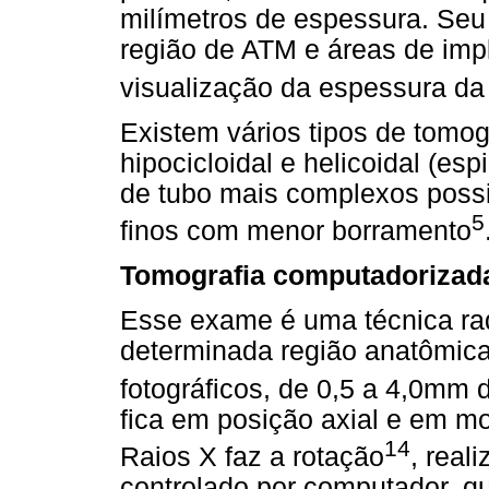
milímetros de espessura. Seu
região de ATM e áreas de impl
visualização da espessura da
Existem vários tipos de tomograf
hipocicloidal e helicoidal (e
de tubo mais complexos possi
5
finos com menor borramento
Tomografia computadorizad
Esse exame é uma técnica radi
determinada região anatômica,
fotográficos, de 0,5 a 4,0mm
fica em posição axial e em m
14
Raios X faz a rotação
, real
controlado por computador, qu