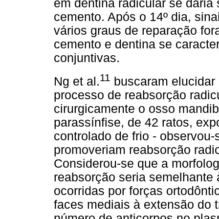
em dentina radicular se daria
cemento. Após o 14º dia, sin
vários graus de reparação for
cemento e dentina se caracter
conjuntivas.
11
Ng et al.
buscaram elucidar 
processo de reabsorção radicu
cirurgicamente o osso mandib
parassínfise, de 42 ratos, ex
controlado de frio - observou-s
promoveriam reabsorção radic
Considerou-se que a morfolog
reabsorção seria semelhante 
ocorridas por forças ortodônti
faces mediais à extensão do 
número de anticorpos no plas