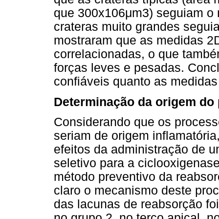
que 300x106μm3) seguiam o m
crateras muito grandes segui
mostraram que as medidas 2D
correlacionadas, o que també
forças leves e pesadas. Conc
confiáveis quanto as medidas
Determinação da origem do 
Considerando que os processo
seriam de origem inflamatória
efeitos da administração de um
seletivo para a ciclooxigenas
método preventivo da reabsorç
claro o mecanismo deste proc
das lacunas de reabsorção foi
no grupo 2, no terço apical, n