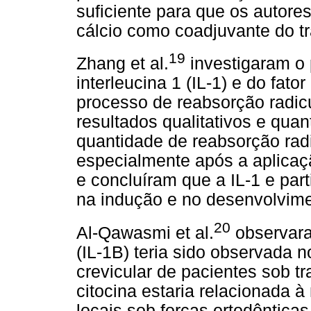
suficiente para que os autore
cálcio como coadjuvante do t
19
Zhang et al.
investigaram o p
interleucina 1 (IL-1) e do fat
processo de reabsorção radic
resultados qualitativos e qua
quantidade de reabsorção radic
especialmente após a aplicaç
e concluíram que a IL-1 e par
na indução e no desenvolvime
20
Al-Qawasmi et al.
observara
(IL-1B) teria sido observada n
crevicular de pacientes
sob tr
citocina estaria relacionada
locais sob forças ortodôntica