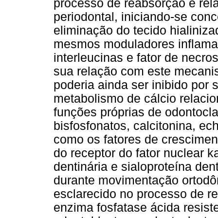
processo de reabsorção é rela
periodontal, iniciando-se co
eliminação do tecido hialiniz
mesmos moduladores inflamató
interleucinas e fator de necr
sua relação com este mecani
poderia ainda ser inibido por
metabolismo de cálcio relaci
funções próprias de odontocla
bisfosfonatos, calcitonina, ech
como os fatores de cresciment
do receptor do fator nuclear k
dentinária e sialoproteína den
durante movimentação ortodôn
esclarecido no processo de r
enzima fosfatase ácida resist