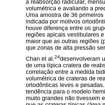
a reabsorção radicular, mensu
volumétrica e avaliando a pre
Uma amostra de 36 primeiros
indicada por motivos ortodônt
houve diferença entre os grupo
regiões apicais vestibulares 
maior que as outras regiões (
que zonas de alta pressão ser
24
Chan et al.
desenvolveram u
de uma típica cratera de reab
correlação entre a medida bi
volumétrica de crateras de re
ortodônticas leves e pesadas
tendência para o modelo hemi
muito grandes não tivessem 
que as crateras típicas (áre