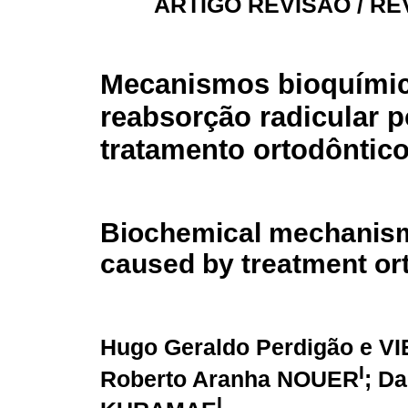
ARTIGO REVISÃO / RE
Mecanismos bioquími
reabsorção radicular p
tratamento ortodôntic
Biochemical mechanism 
caused by treatment or
Hugo Geraldo Perdigão e VI
I
Roberto Aranha NOUER
; D
I