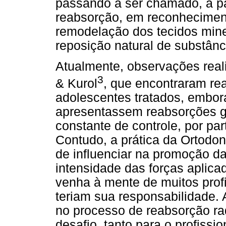
passando a ser chamado, a pa
reabsorção, em reconhecimen
remodelação dos tecidos mine
reposição natural de substânc
Atualmente, observações rea
3
& Kurol
, que encontraram re
adolescentes tratados, embo
apresentassem reabsorções g
constante de controle, por par
Contudo, a prática da Ortodon
de influenciar na promoção da
intensidade das forças aplicad
venha à mente de muitos profi
teriam sua responsabilidade. 
no processo de reabsorção rad
desafio, tanto para o profissi