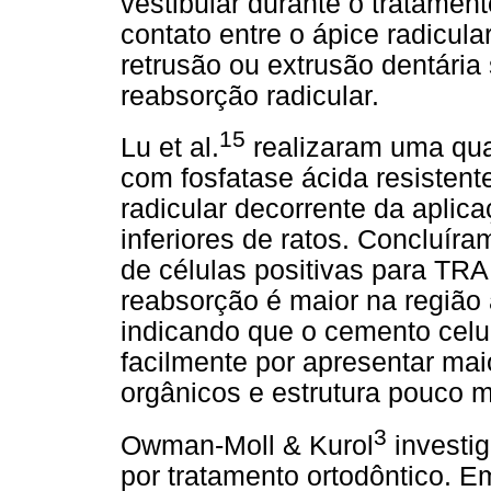
vestibular durante o tratament
contato entre o ápice radicula
retrusão ou extrusão dentária s
reabsorção radicular.
15
Lu et al.
realizaram uma quan
com fosfatase ácida resistent
radicular decorrente da aplic
inferiores de ratos. Concluír
de células positivas para TRA
reabsorção é maior na região a
indicando que o cemento celu
facilmente por apresentar ma
orgânicos e estrutura pouco m
3
Owman-Moll & Kurol
investig
por tratamento ortodôntico. E