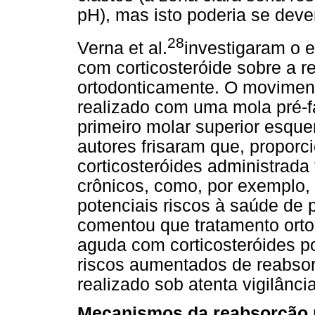
pH), mas isto poderia se dev
28
Verna et al.
investigaram o e
com corticosteróide sobre a r
ortodonticamente. O moviment
realizado com uma mola pré-f
primeiro molar superior esque
autores frisaram que, proporc
corticosteróides administrada 
crônicos, como, por exemplo,
potenciais riscos à saúde d
comentou que tratamento orto
aguda com corticosteróides po
riscos aumentados de reabsor
realizado sob atenta vigilância
Mecanismos da reabsorção r