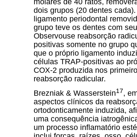
molares de 40 ratos, remover
dois grupos (20 dentes cada)
ligamento periodontal removi
grupo teve os dentes com seu
Observouse reabsorção radicu
positivas somente no grupo qu
que o próprio ligamento induzi
células TRAP-positivas ao pr
COX-2 produzida nos primeiro
reabsorção radicular.
17
Brezniak & Wasserstein
, em
aspectos clínicos da reabsorçã
ortodonticamente induzida, af
uma consequência iatrogênica
um processo inflamatório est
inclui forças, raízes, osso, cé