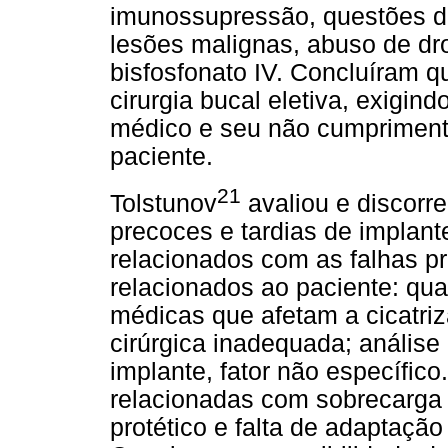
imunossupressão, questões de
lesões malignas, abuso de dr
bisfosfonato IV. Concluíram 
cirurgia bucal eletiva, exigin
médico e seu não cumpriment
paciente.
21
Tolstunov
avaliou e discorre
precoces e tardias de implant
relacionados com as falhas pr
relacionados ao paciente: qu
médicas que afetam a cicatri
cirúrgica inadequada; análise
implante, fator não específico
relacionadas com sobrecarga o
protético e falta de adaptação 