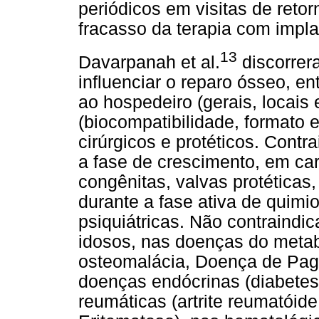
periódicos em visitas de reto
fracasso da terapia com impla
13
Davarpanah et al.
discorrer
influenciar o reparo ósseo, e
ao hospedeiro (gerais, locais 
(biocompatibilidade, formato e 
cirúrgicos e protéticos. Cont
a fase de crescimento, em car
congênitas, valvas protéticas
durante a fase ativa de quim
psiquiátricas. Não contraindi
idosos, nas doenças do meta
osteomalácia, Doença de Page
doenças endócrinas (diabetes 
reumáticas (artrite reumatóid