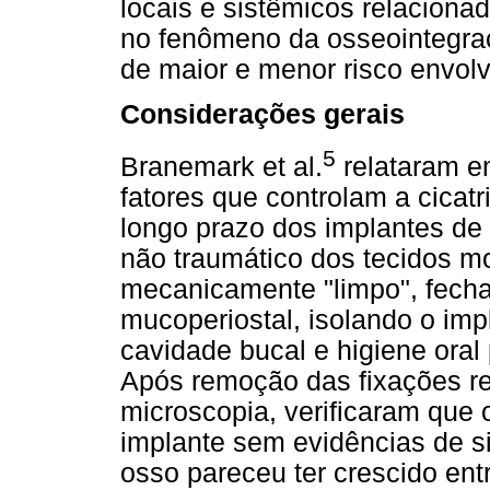
locais e sistêmicos relacionad
no fenômeno da osseointegraç
de maior e menor risco envol
Considerações gerais
5
Branemark et al.
relataram e
fatores que controlam a cicatr
longo prazo dos implantes de 
não traumático dos tecidos m
mecanicamente "limpo", fecha
mucoperiostal, isolando o im
cavidade bucal e higiene oral
Após remoção das fixações re
microscopia, verificaram que 
implante sem evidências de sin
osso pareceu ter crescido ent