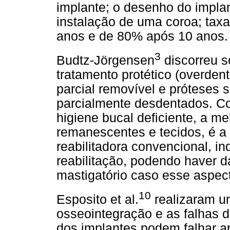
implante; o desenho do implan
instalação de uma coroa; tax
anos e de 80% após 10 anos.
3
Budtz-Jörgensen
discorreu s
tratamento protético (overdent
parcial removível e próteses 
parcialmente desdentados. Co
higiene bucal deficiente, a m
remanescentes e tecidos, é a
reabilitadora convencional, 
reabilitação, podendo haver d
mastigatório caso esse aspect
10
Esposito et al.
realizaram um
osseointegração e as falhas 
dos implantes podem falhar a