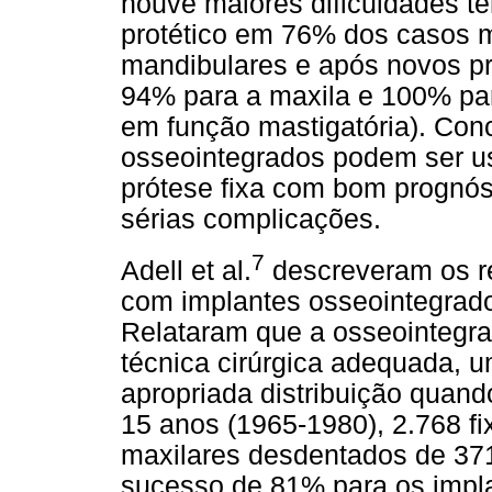
houve maiores dificuldades t
protético em 76% dos casos 
mandibulares e após novos p
94% para a maxila e 100% par
em função mastigatória). Con
osseointegrados podem ser u
prótese fixa com bom prognós
sérias complicações.
7
Adell et al.
descreveram os re
com implantes osseointegrad
Relataram que a osseointegr
técnica cirúrgica adequada, 
apropriada distribuição quan
15 anos (1965-1980), 2.768 f
maxilares desdentados de 37
sucesso de 81% para os impl