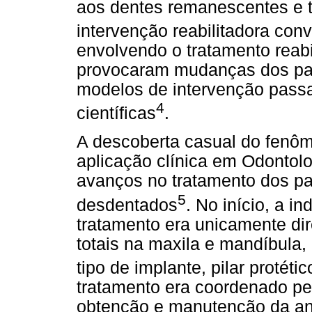
aos dentes remanescentes e t
intervenção reabilitadora con
envolvendo o tratamento reab
provocaram mudanças dos par
modelos de intervenção pass
4
científicas
.
A descoberta casual do fenô
aplicação clínica em Odontolo
avanços no tratamento dos pac
5
desdentados
. No início, a 
tratamento era unicamente di
totais na maxila e mandíbula,
tipo de implante, pilar protétic
tratamento era coordenado pe
obtenção e manutenção da a