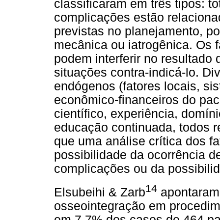
classificaram em três tipos: tot
complicações estão relaciona
previstas no planejamento, po
mecânica ou iatrogênica. Os f
podem interferir no resultado
situações contra-indicá-lo. Di
endógenos (fatores locais, si
econômico-financeiros do pac
científico, experiência, domín
educação continuada, todos re
que uma análise crítica dos fa
possibilidade da ocorrência 
complicações ou da possibili
14
Elsubeihi & Zarb
apontaram 
osseointegração em procedime
em 7,7% dos casos de 464 pa