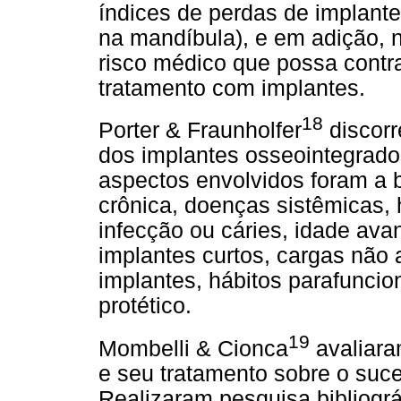
índices de perdas de implant
na mandíbula), e em adição, n
risco médico que possa contra
tratamento com implantes.
18
Porter & Fraunholfer
discorr
dos implantes osseointegrados
aspectos envolvidos foram a b
crônica, doenças sistêmicas, 
infecção ou cáries, idade ava
implantes curtos, cargas não
implantes, hábitos parafunci
protético.
19
Mombelli & Cionca
avaliara
e seu tratamento sobre o suc
Realizaram pesquisa bibliog