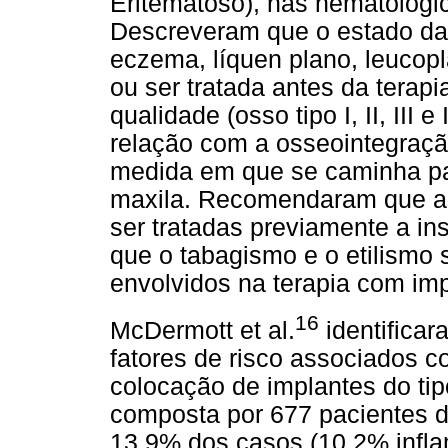
Eritematoso), nas hematológic
Descreveram que o estado da
eczema, líquen plano, leucopl
ou ser tratada antes da terapi
qualidade (osso tipo I, II, III
relação com a osseointegraçã
medida em que se caminha par
maxila. Recomendaram que a
ser tratadas previamente a in
que o tabagismo e o etilismo s
envolvidos na terapia com im
16
McDermott et al.
identificar
fatores de risco associados 
colocação de implantes do ti
composta por 677 pacientes 
13,9% dos casos (10,2% infla