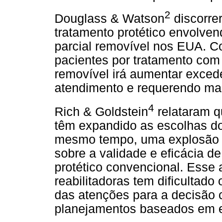
2
Douglass & Watson
discorre
tratamento protético envolvend
parcial removível nos EUA. 
pacientes por tratamento com p
removível irá aumentar exced
atendimento e requerendo mai
4
Rich & Goldstein
relataram q
têm expandido as escolhas dos
mesmo tempo, uma explosão 
sobre a validade e eficácia d
protético convencional. Esse 
reabilitadoras tem dificultad
das atenções para a decisão c
planejamentos baseados em ev