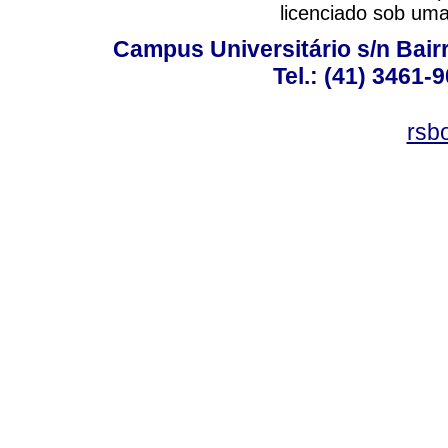
licenciado sob um
Campus Universitário s/n Bair
Tel.: (41) 3461-
rsb