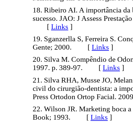
18. Ribeiro AI. A importância da 
sucesso. JAO: J Assess Prestação
[
Links
]
19. Sganzerlla S, Ferreira S. Co
Gente; 2000. [
Links
]
20. Silva M. Compêndio de Odont
1997. p. 389-97. [
Links
]
21. Silva RHA, Musse JO, Melan
civil do cirurgião-dentista: a imp
Press Ortodon Ortop Facial. 2
22. Wilson JR. Marketing boca a 
Book; 1993. [
Links
]