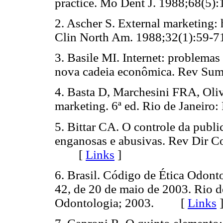
practice. Mo Dent J. 1988;68(
2. Ascher S. External marketing: 
Clin North Am. 1988;32(1):5
3. Basile MI. Internet: problemas
nova cadeia econômica. Rev S
4. Basta D, Marchesini FRA, Oli
marketing. 6ª ed. Rio de Jane
5. Bittar CA. O controle da publ
enganosas e abusivas. Rev Dir C
[
Links
]
6. Brasil. Código de Ética Odon
42, de 20 de maio de 2003. Rio d
Odontologia; 2003. [
Links