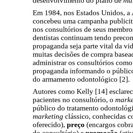
desenvolvimento do plano de
ma
Em 1984, nos Estados Unidos, a
concebeu uma campanha publicitár
nos consultórios de seus membros
dentistas continuam tendo precon
propaganda seja parte vital da vi
muitas decisões de compra basead
administrar os consultórios como
propaganda informando o público
do armamento odontológico [2].
Autores como Kelly [14] esclarec
pacientes no consultório, o
mark
público do tratamento odontológi
marketing
clássico, conhecidas 
oferecido),
preço
(encargos cobr
do consultório) e
promoção
(ati