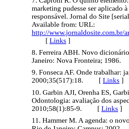
7. Caproni R. O quinto elemento:
marketing pudesse ser aplicado à
responsável. Jornal do Site [seria
Available from: URL:
http://www.jornaldosite.com.br/a
[
Links
]
8. Ferreira ABH. Novo dicionário
Janeiro: Nova Fronteira; 198
9. Fonseca AF. Onde trabalhar: ja
2000;35(517):18. [
Links
]
10. Garbin AJI, Orenha ES, Garb
Odontologia: avaliação dos aspe
2010;58(1):85-9. [
Links
]
11. Hammer M. A agenda: o novo 
Rio de Janeiro: Campus; 200