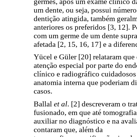
germes, após um exame clínico da
um dente, ou seja, possui númer
dentição atingida, também geralm
anteriores os preferidos [3, 12].
com um germe de um dente supran
afetada [2, 15, 16, 17] e a difere
Yücel e Güler [20] relataram que
atenção especial por parte do end
clínico e radiográfico cuidadosos
anatomia interna que poderiam div
casos.
Ballal
et al
. [2] descreveram o tr
fusionado, em que até tomografi
auxiliar no diagnóstico e na aval
contaram que, além da