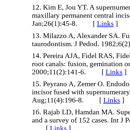
12. Kim E, Jou YT. A supernumerar
maxillary permanent central incis
Jan;26(1):45-8. [
Links
]
13. Milazzo A, Alexander SA. Fus
taurodontism. J Pedod. 1982;
14. Pereira AJA, Fidel RAS, Fidel
root canals: fusion, gemination o
2000;11(2):141-6. [
Links
]
15. Peyrano A, Zemer O. Endodon
incisor fused with supernumerar
Aug;11(4):196-8. [
Links
]
16. Rajab LD, Hamdan MA. Supern
and a survey of 152 cases. Int J 
[
Links
]