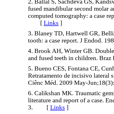
2. Ballal S, Sachdeva GS, Kand
fused mandibular second molar an
computed tomography: a case rep
[
Links
]
3. Blaney TD, Hartwell GR, Bell
tooth: a case report. J Endod.
4. Brook AH, Winter GB. Double t
and fused teeth in children. B
5. Bueno CES, Fontana CE, Cunha
Retratamento de incisivo lateral 
Ciênc Méd. 2009 May-Jun;18(
6. Calikshan MK. Traumatic gemin
literature and report of a case. 
3. [
Links
]