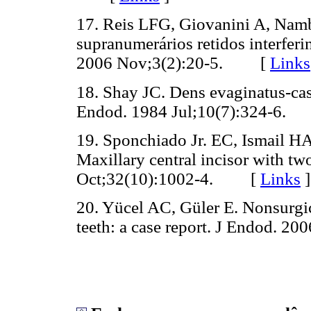
17. Reis LFG, Giovanini A, Nam
supranumerários retidos interfer
2006 Nov;3(2):20-5. [
Links
18. Shay JC. Dens evaginatus-case
Endod. 1984 Jul;10(7):324-6
19. Sponchiado Jr. EC, Ismail 
Maxillary central incisor with tw
Oct;32(10):1002-4. [
Links
]
20. Yücel AC, Güler E. Nonsurgi
teeth: a case report. J Endod.