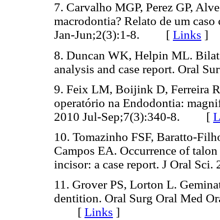
7. Carvalho MGP, Perez GP, Alve
macrodontia? Relato de um caso 
Jan-Jun;2(3):1-8. [
Links
]
8. Duncan WK, Helpin ML. Bilater
analysis and case report. Oral 
9. Feix LM, Boijink D, Ferreira 
operatório na Endodontia: magni
2010 Jul-Sep;7(3):340-8. [
L
10. Tomazinho FSF, Baratto-Filh
Campos EA. Occurrence of talon 
incisor: a case report. J Oral 
11. Grover PS, Lorton L. Gemina
dentition. Oral Surg Oral Med Or
[
Links
]