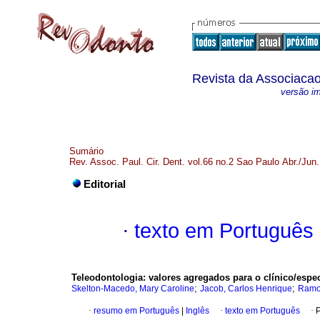
Revista da Associacao
versão i
Sumário
Rev. Assoc. Paul. Cir. Dent. vol.66 no.2 Sao Paulo Abr./Jun
Editorial
·
texto em Português
Teleodontologia: valores agregados para o clínico/espec
;
;
Skelton-Macedo, Mary Caroline
Jacob, Carlos Henrique
Ramos
·
resumo em Português
|
Inglês
·
texto em Português
·
P