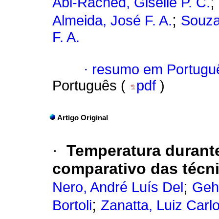
;
Abi-Rached, Giselle P. C.
;
Almeida, José F. A.
Souza
F. A.
·
resumo em Portugu
Português (
pdf
)
Artigo Original
·
Temperatura durant
comparativo das técni
;
Nero, André Luís Del
Geh
;
Bortoli
Zanatta, Luiz Carl