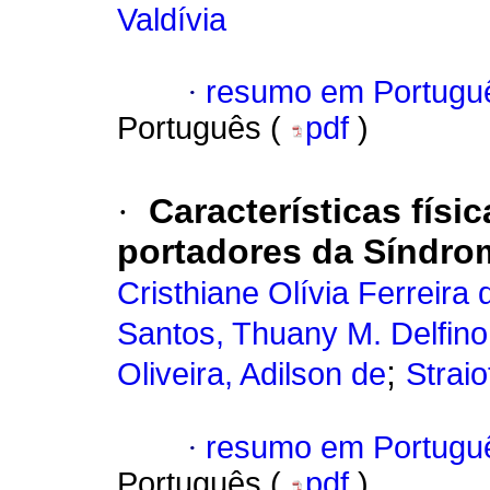
Valdívia
·
resumo em Portugu
Português (
pdf
)
·
Características físi
portadores da Síndrom
Cristhiane Olívia Ferreira 
Santos, Thuany M. Delfino
;
Oliveira, Adilson de
Strai
·
resumo em Portugu
Português (
pdf
)