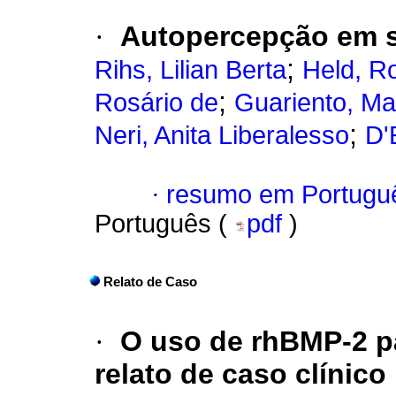
·
Autopercepção em s
;
Rihs, Lilian Berta
Held, R
;
Rosário de
Guariento, Ma
;
Neri, Anita Liberalesso
D'
·
resumo em Portugu
Português (
pdf
)
Relato de Caso
·
O uso de rhBMP-2 p
relato de caso clínico