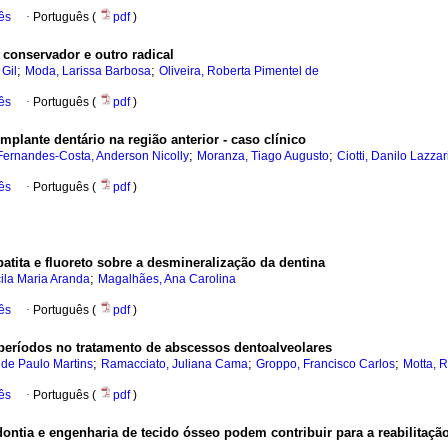
ês
·
Português (
pdf
)
 conservador e outro radical
;
;
 Gil
Moda, Larissa Barbosa
Oliveira, Roberta Pimentel de
ês
·
Português (
pdf
)
plante dentário na região anterior - caso clínico
;
;
Fernandes-Costa, Anderson Nicolly
Moranza, Tiago Augusto
Ciotti, Danilo Lazzar
ês
·
Português (
pdf
)
atita e fluoreto sobre a desmineralização da dentina
;
ila Maria Aranda
Magalhães, Ana Carolina
ês
·
Português (
pdf
)
 períodos no tratamento de abscessos dentoalveolares
;
;
;
 de Paulo Martins
Ramacciato, Juliana Cama
Groppo, Francisco Carlos
Motta, 
ês
·
Português (
pdf
)
ntia e engenharia de tecido ósseo podem contribuir para a reabilitaçã