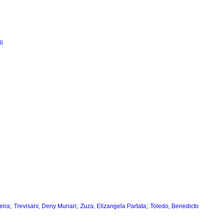
li
;
;
;
eira
Trevisani, Deny Munari
Zuza, Elizangela Partata
Toledo, Benedicto