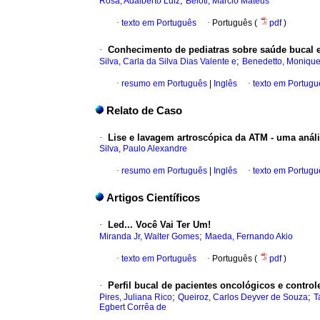
;
Rosa, Adalberto Luiz
Beloti, Márcio Mateus
·
texto em Português
·
Português (
pdf
)
·
Conhecimento de pediatras sobre saúde bucal e
;
Silva, Carla da Silva Dias Valente e
Benedetto, Monique
·
resumo em Português
|
Inglês
·
texto em Portugu
Relato de Caso
·
Lise e lavagem artroscópica da ATM - uma análi
Silva, Paulo Alexandre
·
resumo em Português
|
Inglês
·
texto em Portugu
Artigos Científicos
·
Led...
Você Vai Ter Um!
;
Miranda Jr, Walter Gomes
Maeda, Fernando Akio
·
texto em Português
·
Português (
pdf
)
·
Perfil bucal de pacientes oncológicos e control
;
;
Pires, Juliana Rico
Queiroz, Carlos Deyver de Souza
T
Egbert Corrêa de