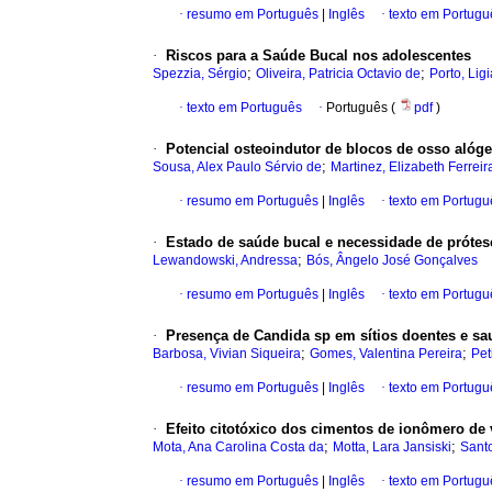
·
resumo em Português
|
Inglês
·
texto em Portugu
·
Riscos para a Saúde Bucal nos adolescentes
;
;
Spezzia, Sérgio
Oliveira, Patricia Octavio de
Porto, Lig
·
texto em Português
·
Português (
pdf
)
·
Potencial osteoindutor de blocos de osso alóg
;
Sousa, Alex Paulo Sérvio de
Martinez, Elizabeth Ferreir
·
resumo em Português
|
Inglês
·
texto em Portugu
·
Estado de saúde bucal e necessidade de prótes
;
Lewandowski, Andressa
Bós, Ângelo José Gonçalves
·
resumo em Português
|
Inglês
·
texto em Portugu
·
Presença de Candida sp em sítios doentes e sa
;
;
Barbosa, Vivian Siqueira
Gomes, Valentina Pereira
Pet
·
resumo em Português
|
Inglês
·
texto em Portugu
·
Efeito citotóxico dos cimentos de ionômero de 
;
;
Mota, Ana Carolina Costa da
Motta, Lara Jansiski
Santo
·
resumo em Português
|
Inglês
·
texto em Portugu