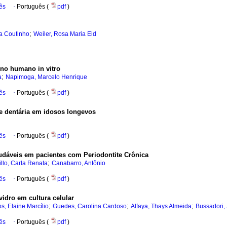
ês
·
Português (
pdf
)
;
ia Coutinho
Weiler, Rosa Maria Eid
eno humano in vitro
;
a
Napimoga, Marcelo Henrique
ês
·
Português (
pdf
)
e dentária em idosos longevos
ês
·
Português (
pdf
)
udáveis em pacientes com Periodontite Crônica
;
illo, Carla Renata
Canabarro, Antônio
ês
·
Português (
pdf
)
vidro em cultura celular
;
;
;
s, Elaine Marcílio
Guedes, Carolina Cardoso
Alfaya, Thays Almeida
Bussadori, 
ês
·
Português (
pdf
)