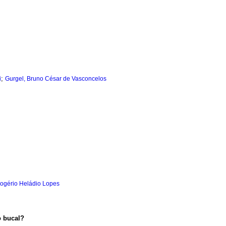
;
i
Gurgel, Bruno César de Vasconcelos
Rogério Heládio Lopes
o bucal?