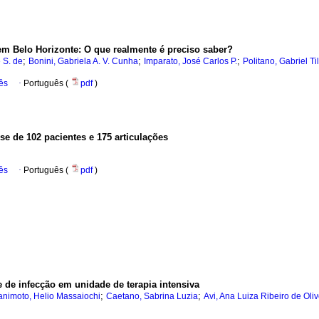
m Belo Horizonte: O que realmente é preciso saber?
;
;
;
 S. de
Bonini, Gabriela A. V. Cunha
Imparato, José Carlos P.
Politano, Gabriel Til
ês
·
Português (
pdf
)
se de 102 pacientes e 175 articulações
ês
·
Português (
pdf
)
e de infecção em unidade de terapia intensiva
;
;
animoto, Helio Massaiochi
Caetano, Sabrina Luzia
Avi, Ana Luiza Ribeiro de Oliv