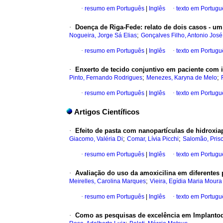
·
resumo em Português
|
Inglês
·
texto em Portugu
·
Doença de Riga-Fede: relato de dois casos - um
;
Nogueira, Jorge Sá Elias
Gonçalves Filho, Antonio José
·
resumo em Português
|
Inglês
·
texto em Portugu
·
Enxerto de tecido conjuntivo em paciente com im
;
;
Pinto, Fernando Rodrigues
Menezes, Karyna de Melo
·
resumo em Português
|
Inglês
·
texto em Portugu
Artigos Científicos
·
Efeito de pasta com nanopartículas de hidroxiap
;
;
Giacomo, Valéria Di
Comar, Lívia Picchi
Salomão, Prisc
·
resumo em Português
|
Inglês
·
texto em Portugu
·
Avaliação do uso da amoxicilina em diferentes
;
Meirelles, Carolina Marques
Vieira, Egídia Maria Moura
·
resumo em Português
|
Inglês
·
texto em Portugu
·
Como as pesquisas de excelência em Implantodo