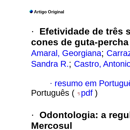
Artigo Original
·
Efetividade de três
cones de guta-percha 
;
Amaral, Georgiana
Carra
;
Sandra R.
Castro, Antonio
·
resumo em Portugu
Português (
pdf
)
·
Odontologia: a regu
Mercosul