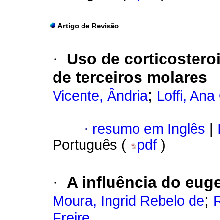
Artigo de Revisão
·
Uso de corticostero
de terceiros molares
;
Vicente, Ândria
Loffi, Ana
·
resumo em Inglês
|
Português (
pdf
)
·
A influência do eu
;
Moura, Ingrid Rebelo de
R
Freire