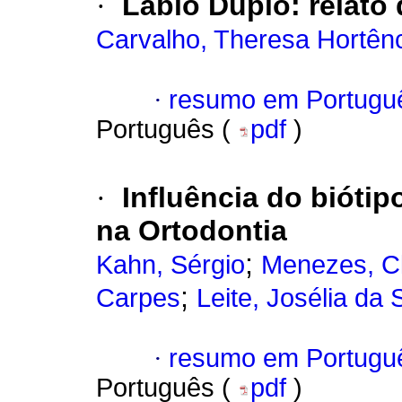
·
Lábio Duplo: relato 
Carvalho, Theresa Hortên
·
resumo em Portugu
Português (
pdf
)
·
Influência do biótip
na Ortodontia
;
Kahn, Sérgio
Menezes, Cl
;
Carpes
Leite, Josélia da 
·
resumo em Portugu
Português (
pdf
)