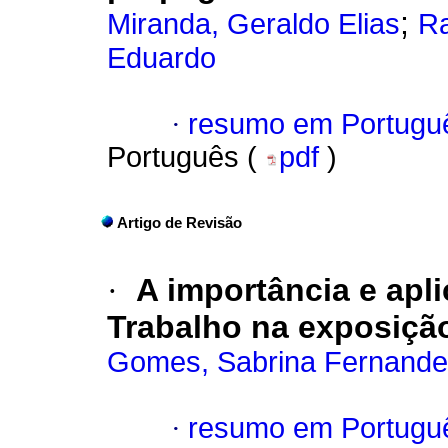
;
Miranda, Geraldo Elias
Ra
Eduardo
·
resumo em Portugu
Português (
pdf
)
Artigo de Revisão
·
A importância e apl
Trabalho na exposiçã
Gomes, Sabrina Fernand
·
resumo em Portugu