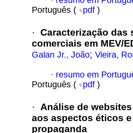
·
resumo em Portugu
Português (
pdf
)
·
Caracterização das 
comerciais em MEV/E
;
Galan Jr., João
Vieira, R
·
resumo em Portugu
Português (
pdf
)
·
Análise de websites
aos aspectos éticos e 
propaganda