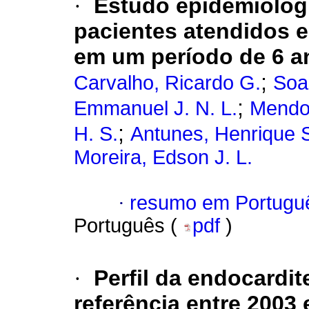
·
Estudo epidemiológi
pacientes atendidos 
em um período de 6 a
;
Carvalho, Ricardo G.
Soa
;
Emmanuel J. N. L.
Mendon
;
H. S.
Antunes, Henrique 
Moreira, Edson J. L.
·
resumo em Portugu
Português (
pdf
)
·
Perfil da endocardit
referência entre 2003 