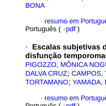
BONA
·
resumo em Portugu
Português (
pdf
)
·
Escalas subjetivas d
disfunção temporoma
PIGOZZO, MÔNICA NOG
;
DALVA CRUZ
CAMPOS, 
;
TORTAMANO
YAMADA, 
·
resumo em Portugu
Português (
pdf
)