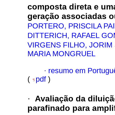
composta direta e uma
geração associadas ou
PORTERO, PRISCILA PA
DITTERICH, RAFAEL G
VIRGENS FILHO, JORIM
MARIA MONGRUEL
·
resumo em Portugu
(
pdf
)
·
Avaliação da diluiç
parafinado para ampl