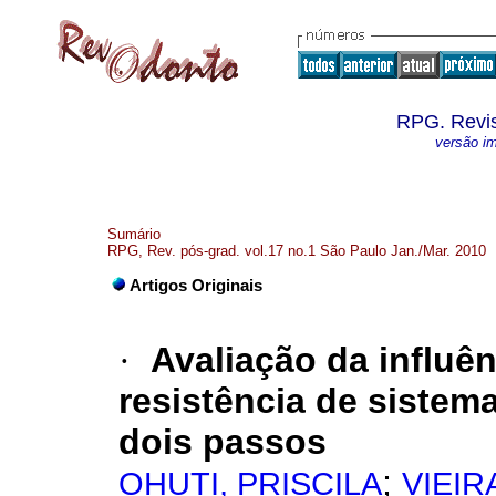
RPG. Revi
versão i
Sumário
RPG, Rev. pós-grad. vol.17 no.1 São Paulo Jan./Mar. 2010
Artigos Originais
·
Avaliação da influê
resistência de sistem
dois passos
;
OHUTI, PRISCILA
VIEIR