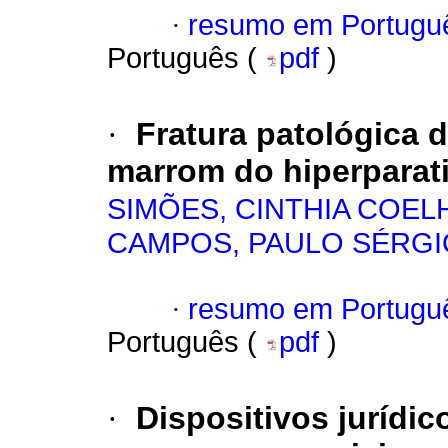
·
resumo em Portugu
Português (
pdf
)
·
Fratura patológica 
marrom do hiperparat
SIMÕES, CINTHIA COEL
CAMPOS, PAULO SÉRGI
·
resumo em Portugu
Português (
pdf
)
·
Dispositivos jurídi