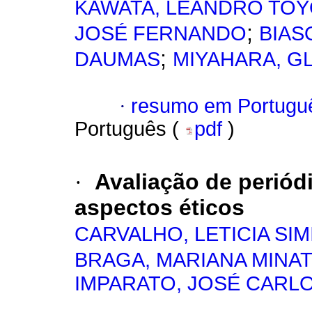
KAWATA, LEANDRO TOY
;
JOSÉ FERNANDO
BIAS
;
DAUMAS
MIYAHARA, G
·
resumo em Portugu
Português (
pdf
)
·
Avaliação de periód
aspectos éticos
CARVALHO, LETICIA SI
BRAGA, MARIANA MINA
IMPARATO, JOSÉ CARL