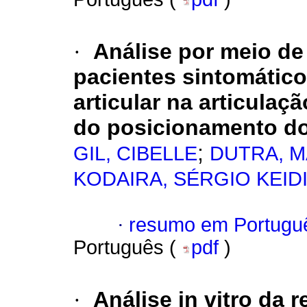
·
Análise por meio d
pacientes sintomátic
articular na articula
do posicionamento do 
;
GIL, CIBELLE
DUTRA, 
KODAIRA, SÉRGIO KEID
·
resumo em Portugu
Português (
pdf
)
·
Análise in vitro da 