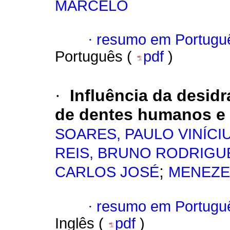
MARCELO
·
resumo em Portugu
Português (
pdf
)
·
Influência da desid
de dentes humanos e
SOARES, PAULO VINÍCI
REIS, BRUNO RODRIGU
;
CARLOS JOSÉ
MENEZE
·
resumo em Portugu
Inglês (
pdf
)