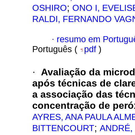
;
OSHIRO
ONO I, EVELIS
RALDI, FERNANDO VAG
·
resumo em Portugu
Português (
pdf
)
·
Avaliação da microd
após técnicas de clar
a associação das técn
concentração de peró
AYRES, ANA PAULA ALM
;
BITTENCOURT
ANDRÉ,