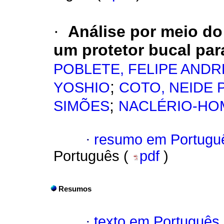
·
Análise por meio do
um protetor bucal par
POBLETE, FELIPE ANDR
;
YOSHIO
COTO, NEIDE 
;
SIMÕES
NACLÉRIO-HO
·
resumo em Portugu
Português (
pdf
)
Resumos
·
texto em Português