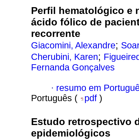
Perfil hematológico e n
ácido fólico de pacien
recorrente
;
Giacomini, Alexandre
Soar
;
Cherubini, Karen
Figueire
Fernanda Gonçalves
·
resumo em Portugu
Português (
pdf
)
Estudo retrospectivo 
epidemiológicos