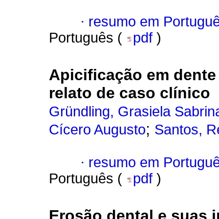
·
resumo em Portugu
Português (
pdf
)
Apicificação em dente
relato de caso clínico
Gründling, Grasiela Sabrin
;
Cícero Augusto
Santos, R
·
resumo em Portugu
Português (
pdf
)
Erosão dental e suas 