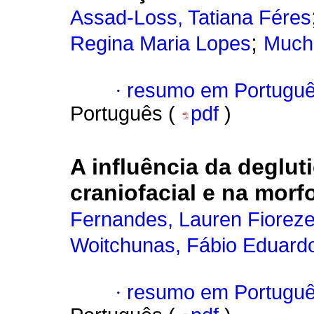
Assad-Loss, Tatiana Féres
;
Regina Maria Lopes
Much
·
resumo em Portugu
Português (
pdf
)
A influência da deglut
craniofacial e na morf
Fernandes, Lauren Fioreze
Woitchunas, Fábio Eduard
·
resumo em Portugu