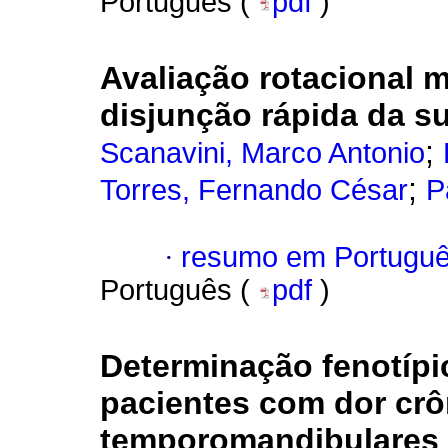
Português (
pdf
)
Avaliação rotacional m
disjunção rápida da s
;
Scanavini, Marco Antonio
;
Torres, Fernando César
P
·
resumo em Portugu
Português (
pdf
)
Determinação fenotípi
pacientes com dor cr
temporomandibulares