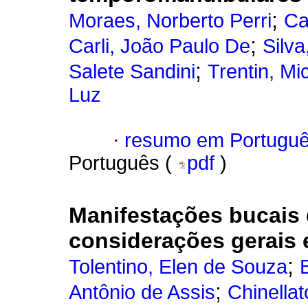
;
Moraes, Norberto Perri
Ca
;
Carli, João Paulo De
Silva
;
Salete Sandini
Trentin, Mi
Luz
·
resumo em Portugu
Português (
pdf
)
Manifestações bucais
considerações gerais e
;
Tolentino, Elen de Souza
;
Antônio de Assis
Chinella