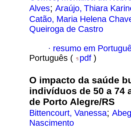
;
Alves
Araújo, Thiara Kari
Catão, Maria Helena Chav
Queiroga de Castro
·
resumo em Portugu
Português (
pdf
)
O impacto da saúde bu
indivíduos de 50 a 74 
de Porto Alegre/RS
;
Bittencourt, Vanessa
Abeg
Nascimento