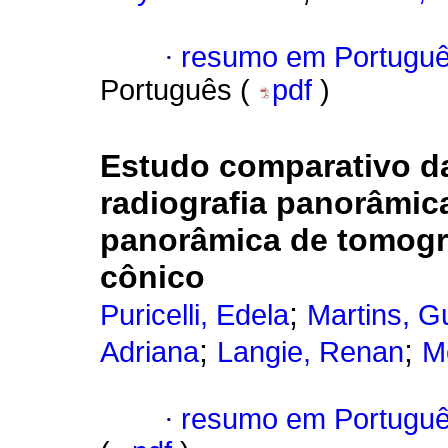
·
resumo em Portugu
Português (
pdf
)
Estudo comparativo da
radiografia panorâmic
panorâmica de tomogra
cônico
;
Puricelli, Edela
Martins, G
;
;
Adriana
Langie, Renan
M
·
resumo em Portugu