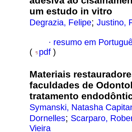
adesiva ao cisalhamen
um estudo in vitro
;
Degrazia, Felipe
Justino, 
·
resumo em Portugu
(
pdf
)
Materiais restaurador
faculdades de Odontol
tratamento endodônti
Symanski, Natasha Capita
;
Dornelles
Scarparo, Robe
Vieira