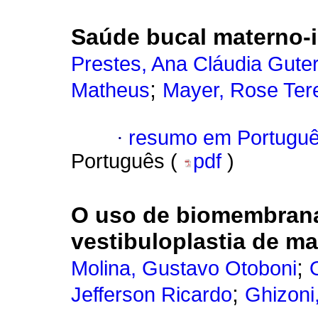
Saúde bucal materno-in
Prestes, Ana Cláudia Gute
;
Matheus
Mayer, Rose Ter
·
resumo em Portugu
Português (
pdf
)
O uso de biomembrana 
vestibuloplastia de ma
;
Molina, Gustavo Otoboni
;
Jefferson Ricardo
Ghizoni