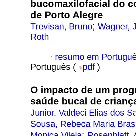
bucomaxilofacial do c
de Porto Alegre
;
Trevisan, Bruno
Wagner, J
Roth
·
resumo em Portugu
Português (
pdf
)
O impacto de um progr
saúde bucal de crianç
Junior, Valdeci Elias dos S
Sousa, Rebeca Maria Brasi
;
Monica Vilela
Rosenblatt, 