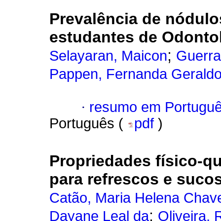
Prevalência de nódulo
estudantes de Odontol
;
Selayaran, Maicon
Guerra
Pappen, Fernanda Gerald
·
resumo em Portugu
Português (
pdf
)
Propriedades físico-q
para refrescos e sucos
Catão, Maria Helena Chav
;
Dayane Leal da
Oliveira,