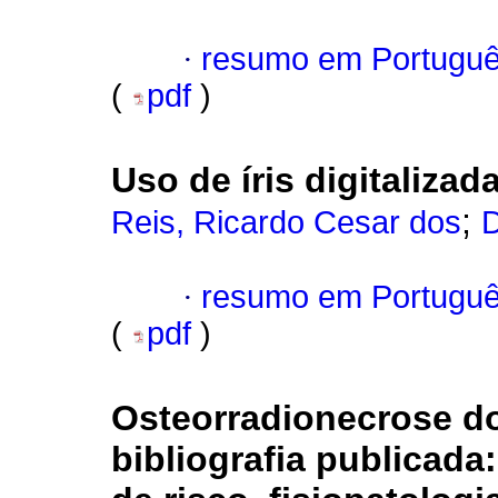
·
resumo em Portugu
(
pdf
)
Uso de íris digitalizad
;
Reis, Ricardo Cesar dos
D
·
resumo em Portugu
(
pdf
)
Osteorradionecrose do
bibliografia publicada: