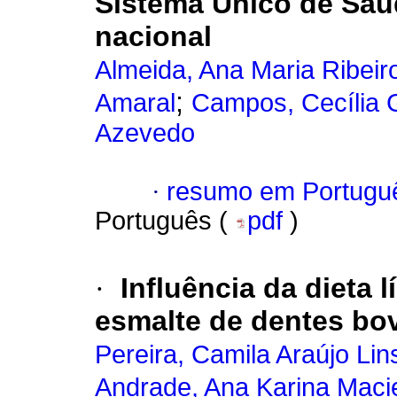
Sistema Único de Saú
nacional
Almeida, Ana Maria Ribeir
;
Amaral
Campos, Cecília 
Azevedo
·
resumo em Portugu
Português (
pdf
)
·
Influência da dieta 
esmalte de dentes bo
Pereira, Camila Araújo Lin
Andrade, Ana Karina Maci