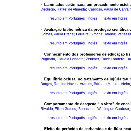
·
Laminados cerâmicos
:
um procedimento estéti
;
Decurcio, Rafael de Almeida
Cardoso, Paula de Carval
·
resumo em Português
|
Inglês
·
texto em Inglês
·
Avaliação bibliométrica da produção científica 
;
;
Gomes, Paula Braga
Ferreira, Simone Helena
Vanessa 
·
resumo em Português
|
Inglês
·
texto em Inglês
·
Conhecimento dos professores de educação físi
;
;
Pagliarin, Claudia Londero
Zenkner, Clacir Londero
Ba
·
resumo em Português
|
Inglês
·
texto em Inglês
·
Equilíbrio oclusal no tratamento de injúria tra
;
;
Borges, Raulino Naves
Arantes, Bárbara Morais
Vieira
·
resumo em Português
|
Inglês
·
texto em Inglês
·
Comportamento de desgaste “in vitro” de encai
;
Rivaldo, Elken Gomes
Bonachela, Wellington Cardoso
·
resumo em Português
|
Inglês
·
texto em Inglês
·
Efeito do peróxido de carbamida e do flúor neut