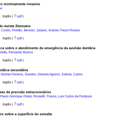
co minimamente invasivo
ho
·
Inglês (
pdf
)
da revista
Stomatos
;
;
Ceolin, Poletto
Bervian, Juliane
Kramer, Paulo Floriani
·
Inglês (
pdf
)
ca sobre o atendimento de emergência da avulsão dentária
rletta, Fernando Branco
·
Inglês (
pdf
)
umática secundária
;
;
, Denise Ferreira
Guedes, Orlando Aguirre
Estrela, Carlos
·
Inglês (
pdf
)
xes de precisão extracoronários
;
;
Paulo Henrique Orlato, Rossetti
Frasca, Luis Carlos da Fontoura
·
Inglês (
pdf
)
ro sobre a superfície do esmalte