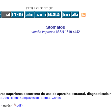
Stomatos
versão impressa
ISSN
1519-4442
ares superiores decorrente do uso de aparelho extraoral, diagnosticad
;
ar, Ana Helena Gonçalves de
Estrela, Carlos
·
Inglês (
pdf
)