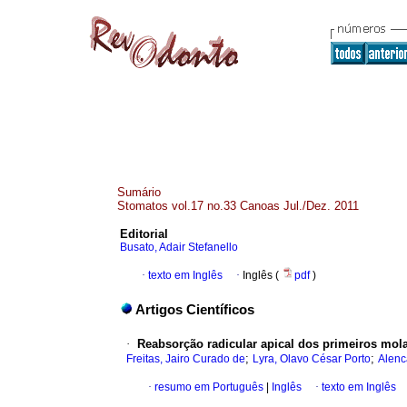
Sumário
Stomatos vol.17 no.33 Canoas Jul./Dez. 2011
Editorial
Busato, Adair Stefanello
·
texto em Inglês
·
Inglês (
pdf
)
Artigos Científicos
·
Reabsorção radicular apical dos primeiros mol
;
;
Freitas, Jairo Curado de
Lyra, Olavo César Porto
Alenc
·
resumo em Português
|
Inglês
·
texto em Inglês