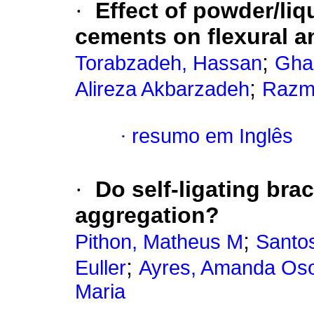
·
Effect of powder/liq
cements on flexural a
;
Torabzadeh, Hassan
Gha
;
Alireza Akbarzadeh
Razm
·
resumo em Inglês
·
Do self-ligating brac
aggregation?
;
Pithon, Matheus M
Santos
;
Euller
Ayres, Amanda Oso
Maria