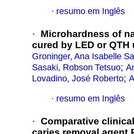
·
resumo em Inglês
·
Microhardness of nan
cured by LED or QTH u
Groninger, Ana Isabelle S
;
Sasaki, Robson Tetsuo
A
;
Lovadino, José Roberto
A
·
resumo em Inglês
·
Comparative clinica
caries removal agent 