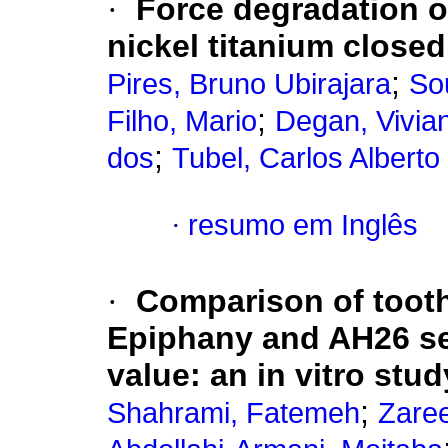
·
Force degradation o
nickel titanium closed
;
Pires, Bruno Ubirajara
So
;
Filho, Mario
Degan, Vivia
;
dos
Tubel, Carlos Alberto
·
resumo em Inglês
·
Comparison of tooth
Epiphany and AH26 se
value
:
an in vitro stud
;
Shahrami, Fatemeh
Zaree